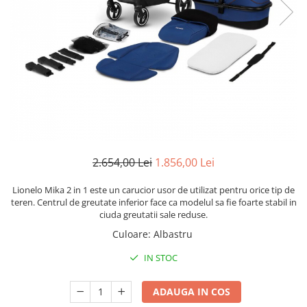
Lenjerii patut 120 x 60 cm
Termometre copii si bebe
Lenjerii patut 140 x 70 cm
Biciclete fara pedale
Alte Sporturi
Lenjerie patuturi tineret
Masinute fara pedale
Mingi fitness si medicinale
Baldachin patut
Karturi si masinute cu pedale
Scara antrenament
Paturici copii
Role copii si adulti
Perne copii si mamici
Masinute si motociclete electrice
Protectii saltea
Comode copii
Marsupii
Bariere de protectie pat
Premergatoare
2.654,00 Lei
1.856,00 Lei
Porti de siguranta
Skateboard
Lionelo Mika 2 in 1 este un carucior usor de utilizat pentru orice tip de
Dulap si cutii jucarii
Scaune de biciclete copii
teren. Centrul de greutate inferior face ca modelul sa fie foarte stabil in
Sac de dormit copii
ciuda greutatii sale reduse.
Fotolii copii
Culoare
:
Albastru
Leagane & balansoare & sezlonguri
IN STOC
Covorase de joaca
ADAUGA IN COS
Carusele patut