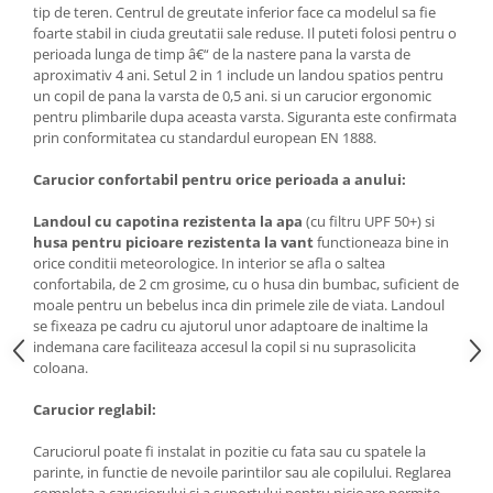
tip de teren. Centrul de greutate inferior face ca modelul sa fie
foarte stabil in ciuda greutatii sale reduse. Il puteti folosi pentru o
perioada lunga de timp â€“ de la nastere pana la varsta de
aproximativ 4 ani. Setul 2 in 1 include un landou spatios pentru
un copil de pana la varsta de 0,5 ani. si un carucior ergonomic
pentru plimbarile dupa aceasta varsta. Siguranta este confirmata
prin conformitatea cu standardul european EN 1888.
Carucior confortabil pentru orice perioada a anului:
Landoul cu capotina rezistenta la apa
(cu filtru UPF 50+) si
husa pentru picioare rezistenta la vant
functioneaza bine in
orice conditii meteorologice. In interior se afla o saltea
confortabila, de 2 cm grosime, cu o husa din bumbac, suficient de
moale pentru un bebelus inca din primele zile de viata. Landoul
se fixeaza pe cadru cu ajutorul unor adaptoare de inaltime la
indemana care faciliteaza accesul la copil si nu suprasolicita
coloana.
Carucior reglabil:
Caruciorul poate fi instalat in pozitie cu fata sau cu spatele la
parinte, in functie de nevoile parintilor sau ale copilului. Reglarea
completa a caruciorului si a suportului pentru picioare permite