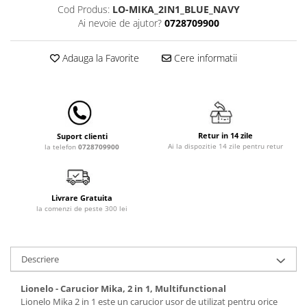
Cod Produs:
LO-MIKA_2IN1_BLUE_NAVY
Lampi de veghe
Ai nevoie de ajutor?
0728709900
Mobilier Birou
Saltele de infasat
Adauga la Favorite
Cere informatii
Retur in 14 zile
Suport clienti
Ai la dispozitie 14 zile pentru retur
la telefon
0728709900
Livrare Gratuita
la comenzi de peste 300 lei
Descriere
Lionelo - Carucior Mika, 2 in 1, Multifunctional
Lionelo Mika 2 in 1 este un carucior usor de utilizat pentru orice