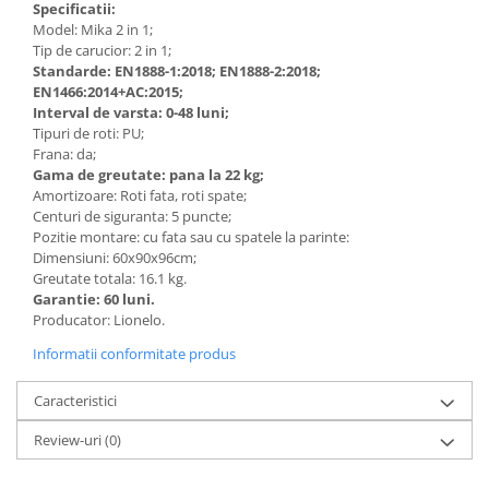
Specificatii
:
Model: Mika 2 in 1;
Tip de carucior: 2 in 1;
Standarde: EN1888-1:2018; EN1888-2:2018;
EN1466:2014+AC:2015;
Interval de varsta: 0-48 luni;
Tipuri de roti: PU;
Frana: da;
Gama de greutate: pana la 22 kg;
Amortizoare: Roti fata, roti spate;
Centuri de siguranta: 5 puncte;
Pozitie montare: cu fata sau cu spatele la parinte:
Dimensiuni: 60x90x96cm;
Greutate totala: 16.1 kg.
Garantie: 60 luni.
Producator: Lionelo.
Informatii conformitate produs
Caracteristici
Review-uri
(0)