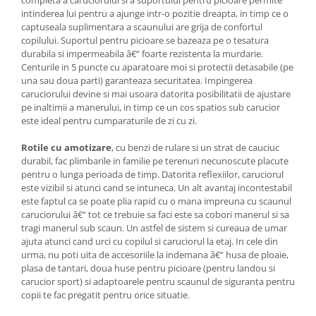
intinderea lui pentru a ajunge intr-o pozitie dreapta, in timp ce o
captuseala suplimentara a scaunului are grija de confortul
copilului. Suportul pentru picioare se bazeaza pe o tesatura
durabila si impermeabila â€“ foarte rezistenta la murdarie.
Centurile in 5 puncte cu aparatoare moi si protectii detasabile (pe
una sau doua parti) garanteaza securitatea. Impingerea
caruciorului devine si mai usoara datorita posibilitatii de ajustare
pe inaltimii a manerului, in timp ce un cos spatios sub carucior
este ideal pentru cumparaturile de zi cu zi.
Rotile cu amotizare
, cu benzi de rulare si un strat de cauciuc
durabil, fac plimbarile in familie pe terenuri necunoscute placute
pentru o lunga perioada de timp. Datorita reflexiilor, caruciorul
este vizibil si atunci cand se intuneca. Un alt avantaj incontestabil
este faptul ca se poate plia rapid cu o mana impreuna cu scaunul
caruciorului â€“ tot ce trebuie sa faci este sa cobori manerul si sa
tragi manerul sub scaun. Un astfel de sistem si cureaua de umar
ajuta atunci cand urci cu copilul si caruciorul la etaj. In cele din
urma, nu poti uita de accesoriile la indemana â€“ husa de ploaie,
plasa de tantari, doua huse pentru picioare (pentru landou si
carucior sport) si adaptoarele pentru scaunul de siguranta pentru
copii te fac pregatit pentru orice situatie.