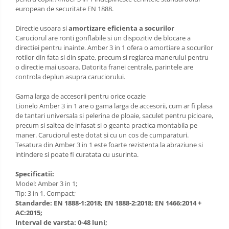
european de securitate EN 1888.
Directie usoara si
amortizare eficienta a socurilor
Caruciorul are ronti gonflabile si un dispozitiv de blocare a
directiei pentru inainte. Amber 3 in 1 ofera o amortiare a socurilor
rotilor din fata si din spate, precum si reglarea manerului pentru
o directie mai usoara. Datorita franei centrale, parintele are
controla deplun asupra caruciorului.
Gama larga de accesorii pentru orice ocazie
Lionelo Amber 3 in 1 are o gama larga de accesorii, cum ar fi plasa
de tantari universala si pelerina de ploaie, saculet pentru picioare,
precum si saltea de infasat si o geanta practica montabila pe
maner. Caruciorul este dotat si cu un cos de cumparaturi.
Tesatura din Amber 3 in 1 este foarte rezistenta la abraziune si
intindere si poate fi curatata cu usurinta.
Specificatii:
Model: Amber 3 in 1;
Tip: 3 in 1, Compact;
Standarde: EN 1888-1:2018; EN 1888-2:2018; EN 1466:2014 +
AC:2015;
Interval de varsta: 0-48 luni;