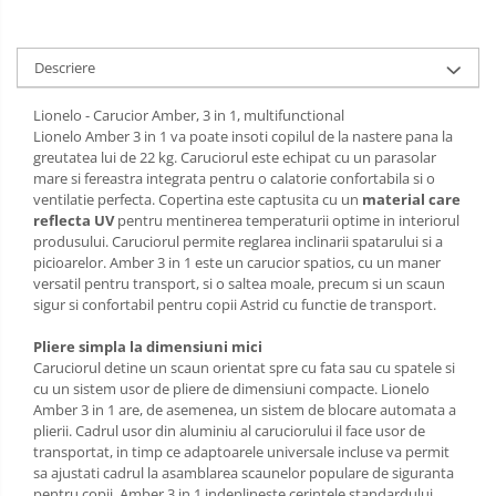
Descriere
Lionelo - Carucior Amber, 3 in 1, multifunctional
Lionelo Amber 3 in 1 va poate insoti copilul de la nastere pana la
greutatea lui de 22 kg. Caruciorul este echipat cu un parasolar
mare si fereastra integrata pentru o calatorie confortabila si o
ventilatie perfecta. Copertina este captusita cu un
material care
reflecta UV
pentru mentinerea temperaturii optime in interiorul
produsului. Caruciorul permite reglarea inclinarii spatarului si a
picioarelor. Amber 3 in 1 este un carucior spatios, cu un maner
versatil pentru transport, si o saltea moale, precum si un scaun
sigur si confortabil pentru copii Astrid cu functie de transport.
Pliere simpla la dimensiuni mici
Caruciorul detine un scaun orientat spre cu fata sau cu spatele si
cu un sistem usor de pliere de dimensiuni compacte. Lionelo
Amber 3 in 1 are, de asemenea, un sistem de blocare automata a
plierii. Cadrul usor din aluminiu al caruciorului il face usor de
transportat, in timp ce adaptoarele universale incluse va permit
sa ajustati cadrul la asamblarea scaunelor populare de siguranta
pentru copii. Amber 3 in 1 indeplineste cerintele standardului