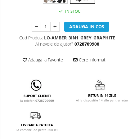
Leagane & balansoare & sezlonguri
IN STOC
Covorase de joaca
Carusele patut
ADAUGA IN COS
Lampi de veghe
Cod Produs:
LO-AMBER_3IN1_GREY_GRAPHITE
Ai nevoie de ajutor?
0728709900
Mobilier Birou
Saltele de infasat
Adauga la Favorite
Cere informatii
RETUR IN 14 ZILE
SUPORT CLIENTI
Ai la dispozitie 14 zile pentru retur
la telefon
0728709900
LIVRARE GRATUITA
la comenzi de peste 300 lei