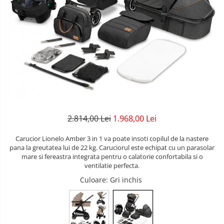
Lenjerii patuturi
Bare - Discuri - Greutati
Tensiometre
Trotinete copii si adulti
Lenjerii patut 120 x 60 cm
Saltele si Covoare sport Fitness
Termometre camera si baie
Lenjerii patut 140 x 70 cm
Biciclete fara pedale
sau Yoga
Termometre copii si bebe
Lenjerie patuturi tineret
Masinute fara pedale
Alte Sporturi
Baldachin patut
Karturi si masinute cu pedale
Paturici copii
Mingi fitness si medicinale
Perne copii si mamici
Role copii si adulti
Scara antrenament
Protectii saltea
Masinute si motociclete electrice
Comode copii
2.814,00 Lei
1.968,00 Lei
Marsupii
Bariere de protectie pat
Carucior Lionelo Amber 3 in 1 va poate insoti copilul de la nastere
Premergatoare
pana la greutatea lui de 22 kg. Caruciorul este echipat cu un parasolar
Porti de siguranta
mare si fereastra integrata pentru o calatorie confortabila si o
Skateboard
ventilatie perfecta.
Dulap si cutii jucarii
Culoare
: Gri inchis
Scaune de biciclete copii
Sac de dormit copii
Fotolii copii