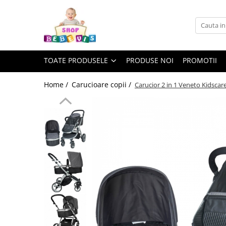
Toate Produsele
Carucioare copii
TOATE PRODUSELE
PRODUSE NOI
PROMOTII
Carucioare copii sport
Carucioare copii 2in1
Home /
Carucioare copii /
Carucior 2 in 1 Veneto Kidscar
Carucioare copii 3in1
Carucioare gemeni
Accesorii carucioare copii
Genti mamici
Huse ploaie si antiinsecte
Saci si invelitoare
Adaptoare
Umbrele carucioare
Accesorii diverse carucioare
Landouri pentru bebelusi