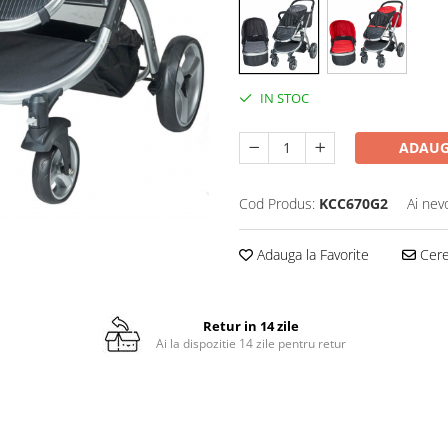
IN STOC
ADAUG
Cod Produs:
KCC670G2
Ai nev
Adauga la Favorite
Cere 
Retur in 14 zile
Ai la dispozitie 14 zile pentru retur