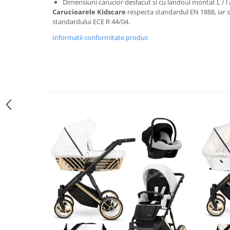
Dimensiuni carucior desfacut si cu landoul montat L / l /
Triciclete copii si adulti
Carucioarele Kidscare
respecta standardul EN 1888, iar
Trotinete copii si adulti
standardului ECE R 44/04.
Biciclete fara pedale
Informatii conformitate produs
Masinute fara pedale
Karturi si masinute cu pedale
Role copii si adulti
Masinute si motociclete electrice
Marsupii
Premergatoare
Skateboard
Scaune de biciclete copii
Baita, Igiena, Siguranta
Baie
Lenjerie mamici
Olite