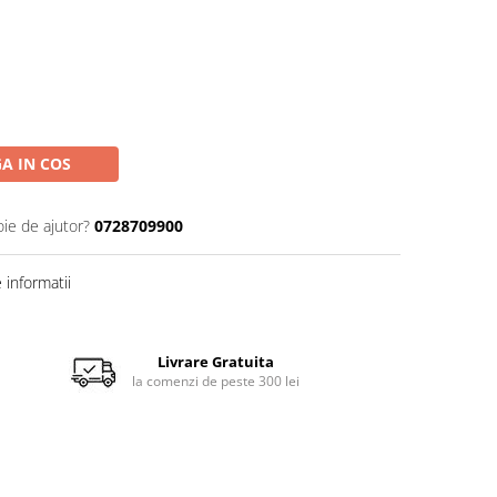
A IN COS
oie de ajutor?
0728709900
informatii
Livrare Gratuita
la comenzi de peste 300 lei