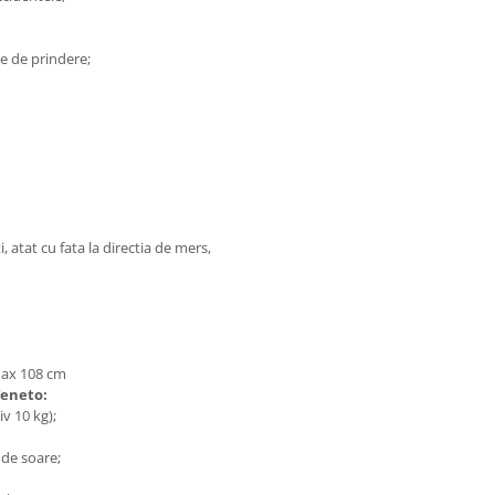
e de prindere;
, atat cu fata la directia de mers,
max 108 cm
Veneto:
iv 10 kg);
 de soare;