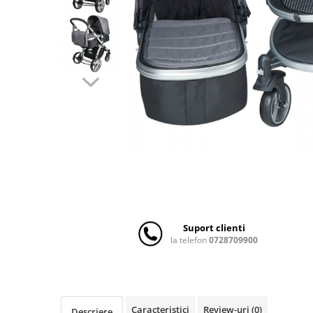
Scaune auto copii
Camera copilului
Patuturi copii
Patuturi lemn pana la 120 x 60 cm
Patuturi lemn 140 x 70 cm
Patuturi lemn 160 x 80 cm
Pat tineret
Patuturi pliabile si tarcuri de joaca
Saltele patut copii
Saltele mici
Saltele de la 120 x 60 cm
Saltele de la 140 x 70 cm
Suport clienti
Saltele 127 x 63 cm
la telefon
0728709900
Saltele de la 160 x 80 cm
Lenjerii patuturi
Lenjerii patut 120 x 60 cm
Caracteristici
Review-uri
(0)
Descriere