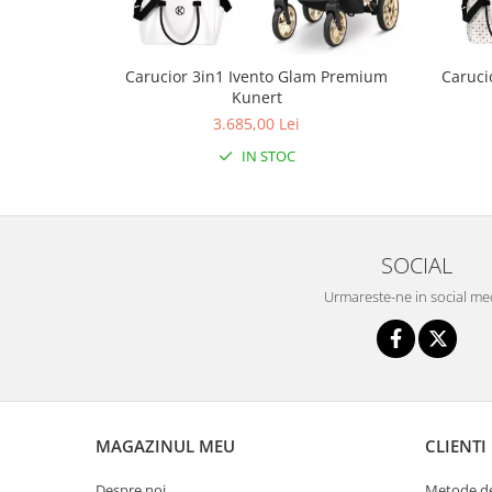
Seturi de hranire
Joaca si sport exterior
Carucior 3in1 Ivento Glam Premium
Caruci
Trambuline
Kunert
Centre de joaca exterior
3.685,00 Lei
Patine de gheata
IN STOC
Patine gheata reglabile
Patine gheata fixe
Corturi si casute copii
SOCIAL
Baschet
Urmareste-ne in social me
SANIUTE
Mese de Tenis
Articole de plaja
Jucarii pentru copii
Aparate fitness
MAGAZINUL MEU
CLIENTI
Benzi de Alergare
Despre noi
Metode de