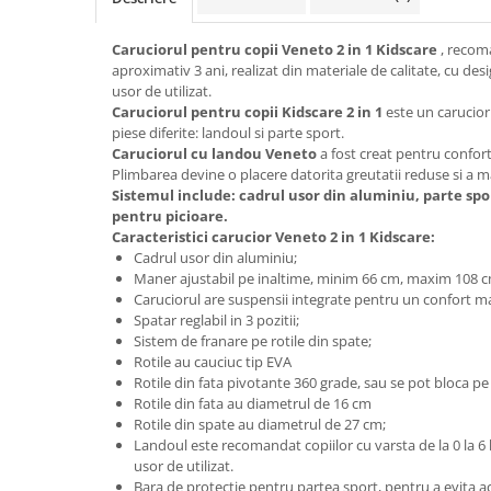
Lenjerii patut 140 x 70 cm
Lenjerie patuturi tineret
Caruciorul pentru copii Veneto 2 in 1 Kidscare
, recom
Baldachin patut
aproximativ 3 ani, realizat din materiale de calitate, cu de
Paturici copii
usor de utilizat.
Caruciorul pentru copii Kidscare 2 in 1
este un carucior
Perne copii si mamici
piese diferite: landoul si parte sport.
Protectii saltea
Caruciorul cu landou Veneto
a fost creat pentru confortu
Plimbarea devine o placere datorita greutatii reduse si a ma
Comode copii
Sistemul include: cadrul usor din aluminiu, parte spo
Bariere de protectie pat
pentru picioare.
Caracteristici carucior Veneto 2 in 1 Kidscare:
Porti de siguranta
Cadrul usor din aluminiu;
Dulap si cutii jucarii
Maner ajustabil pe inaltime, minim 66 cm, maxim 108 c
Caruciorul are suspensii integrate pentru un confort ma
Sac de dormit copii
Spatar reglabil in 3 pozitii;
Sistem de franare pe rotile din spate;
Fotolii copii
Rotile au cauciuc tip EVA
Leagane & balansoare & sezlonguri
Rotile din fata pivotante 360 grade, sau se pot bloca pe 
Rotile din fata au diametrul de 16 cm
Covorase de joaca
Rotile din spate au diametrul de 27 cm;
Landoul este recomandat copiilor cu varsta de la 0 la 6 
Carusele patut
usor de utilizat.
Lampi de veghe
Bara de protectie pentru partea sport, pentru a evita a