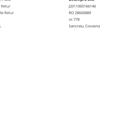
e Retur
J2011000166146
de Retur
RO 28600889
nr.778
L
Sancraiu, Covasna