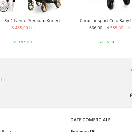
or 3in1 Ivento Premium Kunert
Carucior sport Coto Baby 
3.485,00 Lei
666,00 Lei
555,00 Lei
IN STOC
IN STOC
dia
DATE COMERCIALE
 Plata
Besimpro SRL