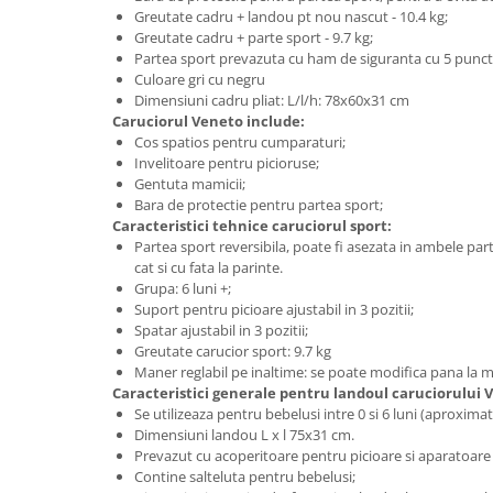
Greutate cadru + landou pt nou nascut - 10.4 kg;
Mobilier Birou
Greutate cadru + parte sport - 9.7 kg;
Partea sport prevazuta cu ham de siguranta cu 5 punct
Saltele de infasat
Culoare gri cu negru
Scaun masa copii
Dimensiuni cadru pliat: L/l/h: 78x60x31 cm
Caruciorul Veneto include:
La plimbare
Cos spatios pentru cumparaturi;
Biciclete
Invelitoare pentru picioruse;
Gentuta mamicii;
Biciclete copii cu roti 10 inch (2-4
Bara de protectie pentru partea sport;
ani)
Caracteristici tehnice caruciorul sport:
Biciclete copii cu roti 12 inch (3-6
Partea sport reversibila, poate fi asezata in ambele parti
ani)
cat si cu fata la parinte.
Biciclete copii cu roti 14 inch (3-7
Grupa: 6 luni +;
ani)
Suport pentru picioare ajustabil in 3 pozitii;
Spatar ajustabil in 3 pozitii;
Biciclete copii cu roti 16 inch (4-9
Greutate carucior sport: 9.7 kg
ani)
Maner reglabil pe inaltime: se poate modifica pana la 
Biciclete copii cu roti 20 inch
Caracteristici generale pentru landoul caruciorului 
Se utilizeaza pentru bebelusi intre 0 si 6 luni (aproximat
Biciclete cu roti 24 inch
Dimensiuni landou L x l 75x31 cm.
Biciclete cu roti 26 inch
Prevazut cu acoperitoare pentru picioare si aparatoare
Biciclete cu roti 27 inch
Contine salteluta pentru bebelusi;