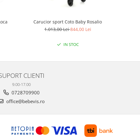
Loca
Carucior sport Coto Baby Rosalio
Carucior 
1.013,00 Lei
844,00 Lei
IN STOC
SUPORT CLIENTI
9.00-17.00
0728709900
office@bebevis.ro