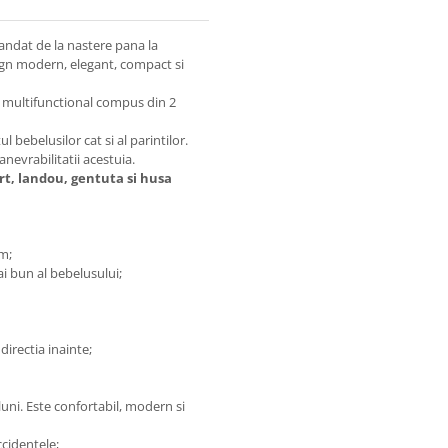
andat de la nastere pana la
sign modern, elegant, compact si
 multifunctional compus din 2
l bebelusilor cat si al parintilor.
nevrabilitatii acestuia.
rt, landou, gentuta si husa
m;
i bun al bebelusului;
directia inainte;
luni. Este confortabil, modern si
ccidentele;