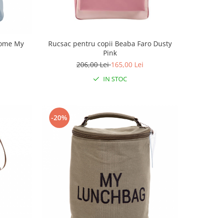
home My
Rucsac pentru copii Beaba Faro Dusty
Pink
206,00 Lei
165,00 Lei
IN STOC
-20%