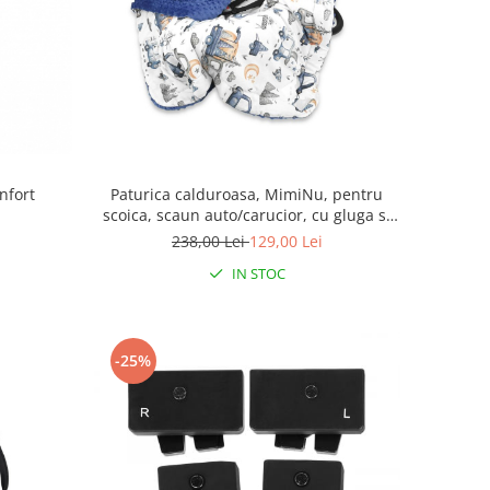
nfort
Paturica calduroasa, MimiNu, pentru
scoica, scaun auto/carucior, cu gluga si
urechi, Dimensiune 90x90 cm, din Minky
238,00 Lei
129,00 Lei
+ Bumbac, Cars Blue
IN STOC
-25%