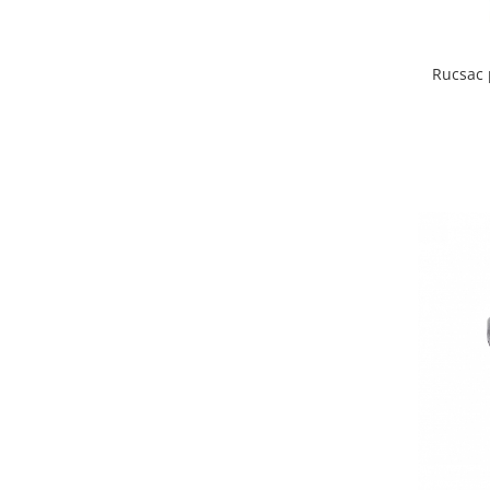
Biciclete Fitness
Steppere Fitness
Rucsac 
Aparate Fitness Multifunctionale
Biciclete Eliptice
Aparate Fitness de Vaslit
Banci forta multifunctionale
Aparate Vibromasaj si accesorii
masaj
Box
Bare - Discuri - Greutati
Saltele si Covoare sport Fitness
sau Yoga
Alte Sporturi
Mingi fitness si medicinale
Scara antrenament