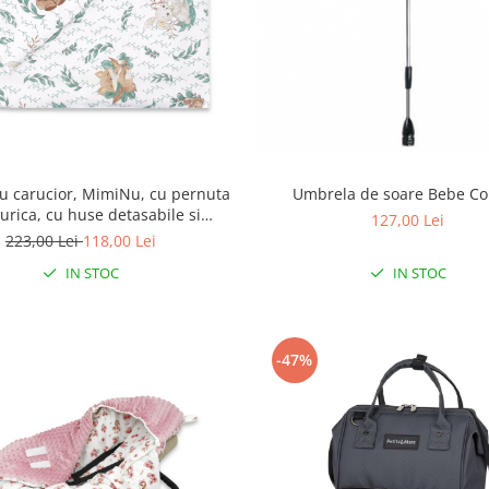
Umbrela de soare Bebe Co
ru carucior, MimiNu, cu pernuta
turica, cu huse detasabile si
127,00 Lei
le, din bumbac, Lulu Natural
223,00 Lei
118,00 Lei
IN STOC
IN STOC
-47%