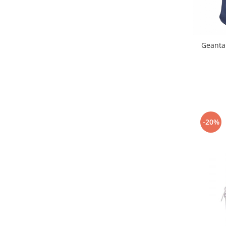
Seturi de hranire
Joaca si sport exterior
Trambuline
Geanta
Centre de joaca exterior
Patine de gheata
Patine gheata reglabile
Patine gheata fixe
Corturi si casute copii
-20%
Baschet
SANIUTE
Mese de Tenis
Articole de plaja
Jucarii pentru copii
Aparate fitness
Benzi de Alergare