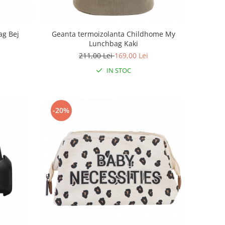
ag Bej
Geanta termoizolanta Childhome My
Lunchbag Kaki
211,00 Lei
169,00 Lei
IN STOC
-20%