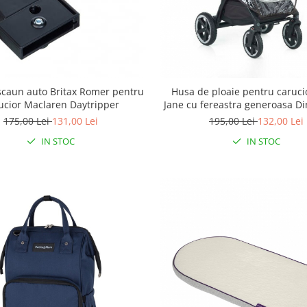
scaun auto Britax Romer pentru
Husa de ploaie pentru caruci
ucior Maclaren Daytripper
Jane cu fereastra generoasa Din
inalta densitate Transpar
175,00 Lei
131,00 Lei
195,00 Lei
132,00 Lei
IN STOC
IN STOC