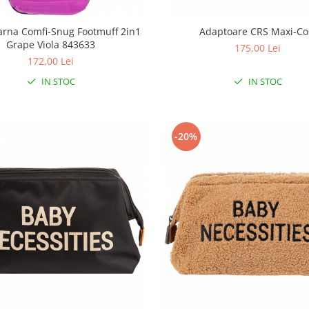
iarna Comfi-Snug Footmuff 2in1
Adaptoare CRS Maxi-Co
Grape Viola 843633
175,00 Lei
172,00 Lei
IN STOC
IN STOC
-20%