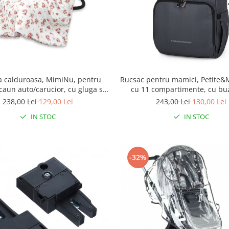
a calduroasa, MimiNu, pentru
Rucsac pentru mamici, Petite&M
scaun auto/carucior, cu gluga si
cu 11 compartimente, cu bu
Dimensiune 90x90 cm, din Minky
termice, Saltea de infasat inclu
238,00 Lei
129,00 Lei
243,00 Lei
130,00 Lei
bac, Ducklings Powdery Pink
x 15 cm, Ultimate Gre
IN STOC
IN STOC
-32%