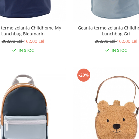
 termoizolanta Childhome My
Geanta termoizolanta Child
Lunchbag Bleumarin
Lunchbag Gri
202,00 Lei
162,00 Lei
202,00 Lei
162,00 Lei
IN STOC
IN STOC
-20%