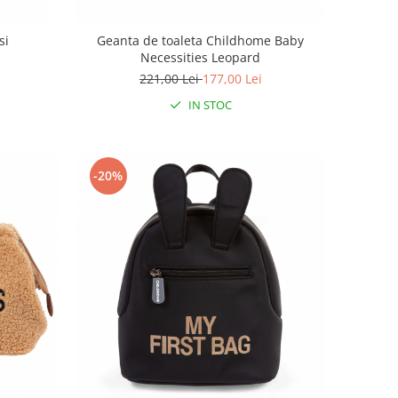
si
Geanta de toaleta Childhome Baby
Necessities Leopard
221,00 Lei
177,00 Lei
IN STOC
-20%