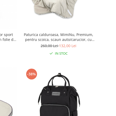
or sport
Paturica calduroasa, MimiNu, Premium,
 folie de
pentru scoica, scaun auto/carucior, cu
enta
volanas si dantela, Dimensiune 90x90
260,00 Lei
132,00 Lei
cm, din Bumbac, Meadow
IN STOC
-38%