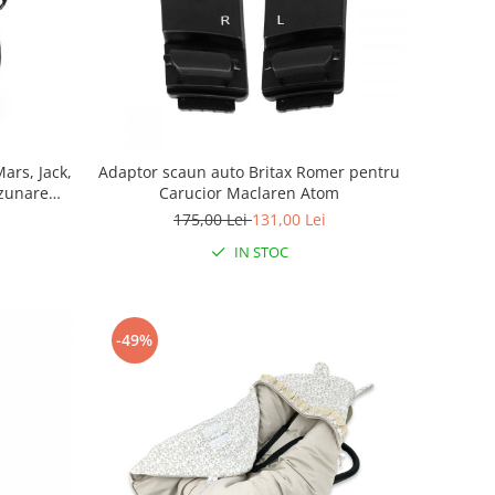
ars, Jack,
Adaptor scaun auto Britax Romer pentru
zunare
Carucior Maclaren Atom
sa, 30 x 42
175,00 Lei
131,00 Lei
y
IN STOC
-49%