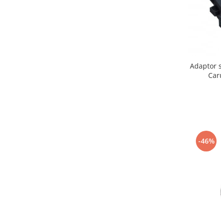
Mobilier Birou
Saltele de infasat
Scaun masa copii
La plimbare
Adaptor 
Biciclete
Car
Biciclete copii cu roti 10 inch (2-4
ani)
Biciclete copii cu roti 12 inch (3-6
ani)
Biciclete copii cu roti 14 inch (3-7
ani)
-46%
Biciclete copii cu roti 16 inch (4-9
ani)
Biciclete copii cu roti 20 inch
Biciclete cu roti 24 inch
Biciclete cu roti 26 inch
Biciclete cu roti 27 inch