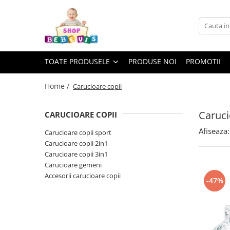
Toate Produsele
Carucioare copii
TOATE PRODUSELE
PRODUSE NOI
PROMOTII
Carucioare copii sport
Carucioare copii 2in1
Home /
Carucioare copii
Carucioare copii 3in1
Caruci
CARUCIOARE COPII
Carucioare gemeni
Afiseaza:
Accesorii carucioare copii
Carucioare copii sport
Carucioare copii 2in1
Genti mamici
Carucioare copii 3in1
Huse ploaie si antiinsecte
Carucioare gemeni
Saci si invelitoare
Accesorii carucioare copii
-47%
Adaptoare
Umbrele carucioare
Accesorii diverse carucioare
Landouri pentru bebelusi