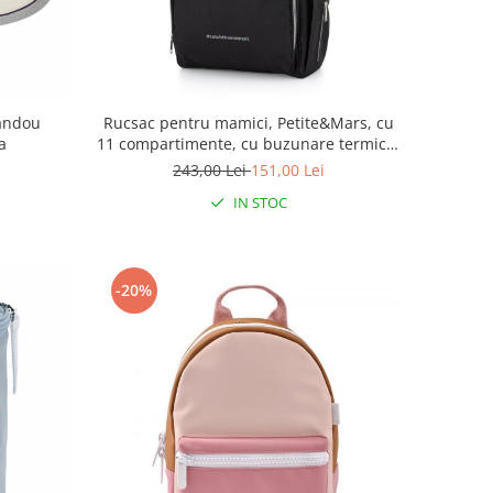
landou
Rucsac pentru mamici, Petite&Mars, cu
a
11 compartimente, cu buzunare termice,
Saltea de infasat inclusa, 30 x 42 x 15 cm,
243,00 Lei
151,00 Lei
Jack, Black
IN STOC
-20%