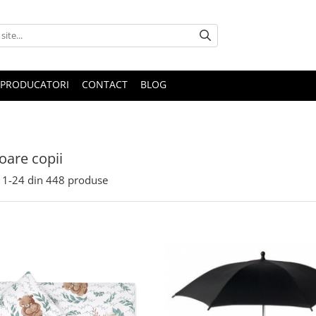
PRODUCATORI
CONTACT
BLOG
oare copii
1-
24
din
448
produse