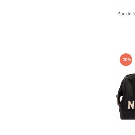
Interfoane, Sterilizatoare,
Electronice diverse
Sac de 
Incalzitoare si sterilizatoare
biberoane bebe
Umidificatoare electrice aer
Cantare bebelusi si adulti
Interfoane bebelusi
-20%
Aparate aerosoli
Aparate diverse
Aspirator nazal
Pompe san
Robot de bucatarie
Tensiometre
Termometre camera si baie
Termometre copii si bebe