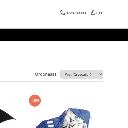
0728709900
0,00
Ordoneaza:
-46%