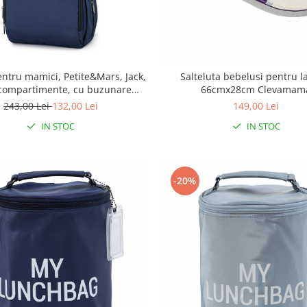
ntru mamici, Petite&Mars, Jack,
Salteluta bebelusi pentru 
 compartimente, cu buzunare
66cmx28cm Clevamam
altea de infasat inclusa, 30 x 42
243,00 Lei
132,00 Lei
149,00 Lei
x 15 cm, Albastru
IN STOC
IN STOC
-20%