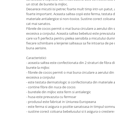
Lenjerii patut 140 x 70 cm
un strat de burete la mijloc.
Lenjerie patuturi tineret
Deoarece micutii isi petrec foarte mult timp intr-un patut, a
foarte important. Aceasta saltea copii este ferma, testata 
Baldachin patut
materiale antialergice si non-toxice. Sustine corect coloan
Paturici copii
cat mai sanatos.
Perne copii si mamici
Fibrele de cocos permit o mai buna circulare a aerului din s
excesiva a corpului. Aceasta saltea bebelusi este prevazuta 
Protectii saltea
care va fi perfecta pentru pielea sensibila a micutului du
Comode copii
fiecare schimbare a lenjeriei salteaua sa fie intoarsa de pe
buna aerisire.
Bariere de protectie pat
Porti de siguranta
Caracteristici:
- aceasta saltea este confectionata din 2 straturi de fibra d
Dulap si cutii jucarii
burete la mijloc
- fibrele de cocos permit o mai buna circulare a aerului din 
Sac de dormit copii
excesiva a corpului
Fotolii copii
- este testata dermatologic si confectionata din materiale a
- contine fibre din nuca de cocos
Leagane & balansoare & sezlonguri
- buretele din mijloc este ferm si antialergic
- husa este prevazuta cu fermoar
Covorase de joaca
- produsul este fabricat in Uniunea Europeana
Carusele patut
- este ferma si asigura o pozitie sanatoasa in timpul somnu
- sustine corect coloana bebelusului si ii asigura o crester
Lampi de veghe