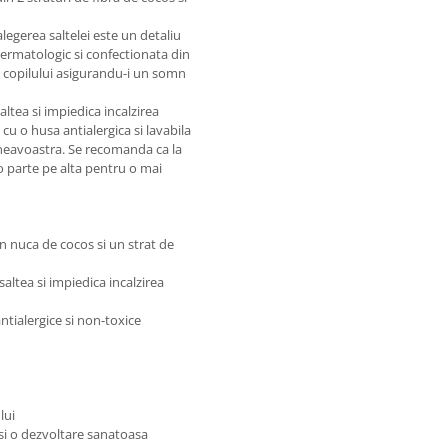
legerea saltelei este un detaliu
dermatologic si confectionata din
a copilului asigurandu-i un somn
altea si impiedica incalzirea
cu o husa antialergica si lavabila
mneavoastra. Se recomanda ca la
 o parte pe alta pentru o mai
in nuca de cocos si un strat de
saltea si impiedica incalzirea
ntialergice si non-toxice
lui
e si o dezvoltare sanatoasa