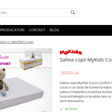
PRODUCATORI
CONTACT
BLOG
nfort II 130X70X12 (cm)
Saltea copii MyKids Co
269,00 Lei
Saltea copii MyKids Cocos Confort I
cocos si un strat de burete la mijlo
saltea si impiedica incalzirea exces
husa antialergica si lavabila care va
dumneavoastra.
IN STOC