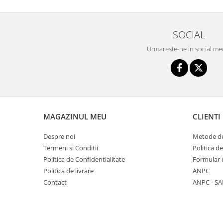
Seturi de hranire
Joaca si sport exterior
SOCIAL
Trambuline
Urmareste-ne in social me
Centre de joaca exterior
Patine de gheata
Patine gheata reglabile
Patine gheata fixe
Corturi si casute copii
MAGAZINUL MEU
CLIENTI
Baschet
Despre noi
Metode de
SANIUTE
Termeni si Conditii
Politica d
Mese de Tenis
Politica de Confidentialitate
Formular 
Politica de livrare
ANPC
Articole de plaja
Contact
ANPC - SA
Jucarii pentru copii
Aparate fitness
Benzi de Alergare