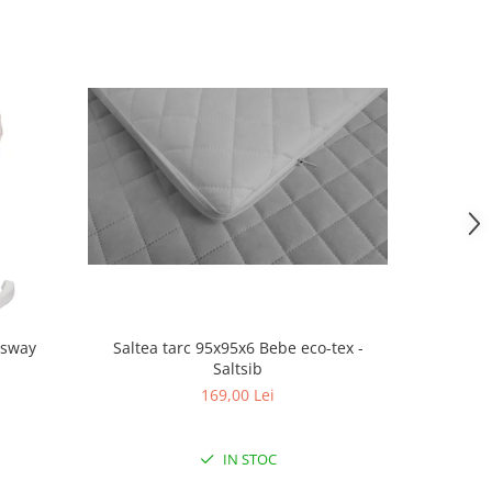
Saltea tarc 95x95x6 Bebe eco-tex -
-sway
Saltea 
Saltsib
169,00 Lei
IN STOC