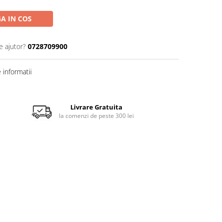
A IN COS
e ajutor?
0728709900
informatii
Livrare Gratuita
la comenzi de peste 300 lei