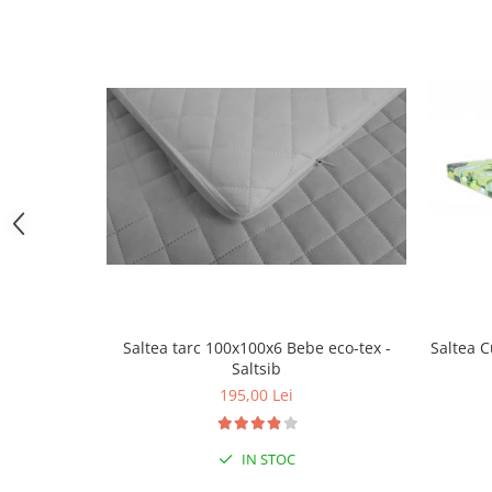
Triciclete copii si adulti
Trotinete copii si adulti
Biciclete fara pedale
Masinute fara pedale
Karturi si masinute cu pedale
Role copii si adulti
Masinute si motociclete electrice
Marsupii
Premergatoare
Skateboard
Saltea tarc 100x100x6 Bebe eco-tex -
Saltea C
Scaune de biciclete copii
Saltsib
Baita, Igiena, Siguranta
195,00 Lei
Baie
Lenjerie mamici
IN STOC
Olite