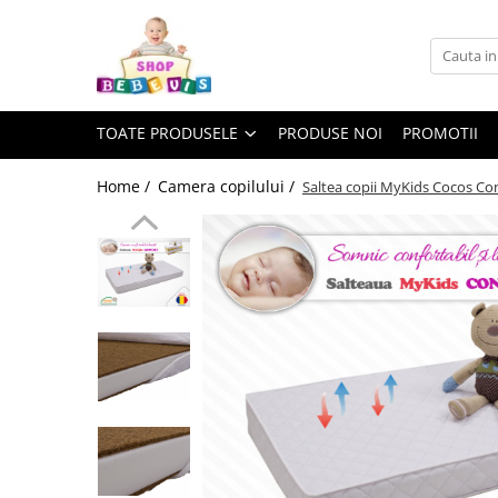
Toate Produsele
Carucioare copii
TOATE PRODUSELE
PRODUSE NOI
PROMOTII
Carucioare copii sport
Carucioare copii 2in1
Home /
Camera copilului /
Saltea copii MyKids Cocos Co
Carucioare copii 3in1
Carucioare gemeni
Accesorii carucioare copii
Genti mamici
Huse ploaie si antiinsecte
Saci si invelitoare
Adaptoare
Umbrele carucioare
Accesorii diverse carucioare
Landouri pentru bebelusi