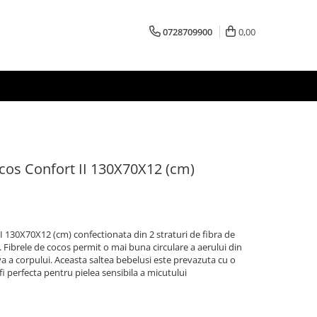
0728709900
0,00
cos Confort II 130X70X12 (cm)
I 130X70X12 (cm) confectionata din 2 straturi de fibra de
c. Fibrele de cocos permit o mai buna circulare a aerului din
iva a corpului. Aceasta saltea bebelusi este prevazuta cu o
 fi perfecta pentru pielea sensibila a micutului