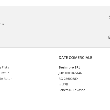
dia
DATE COMERCIALE
 Plata
Besimpro SRL
e Retur
J2011000166146
de Retur
RO 28600889
nr.778
L
Sancraiu, Covasna