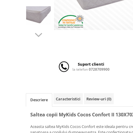
Scaune auto copii
Camera copilului
Patuturi copii
Patuturi lemn pana la 120 x 60 cm
Patuturi lemn 140 x 70 cm
Patuturi lemn 160 x 80 cm
Pat tineret
Patuturi pliabile si tarcuri de joaca
Suport clienti
la telefon
0728709900
Saltele patut copii
Saltele mici
Saltele de la 120 x 60 cm
Saltele de la 140 x 70 cm
Caracteristici
Review-uri
(0)
Descriere
Saltele 127 x 63 cm
Saltele de la 160 x 80 cm
Saltea copii MyKids Cocos Confort II 130X70
Lenjerii patuturi
Aceasta saltea MyKids Cocos Confort este ideala pentru cre
Lenjerii patut 120 x 60 cm
sanatoasa a copilului dumneavoastra. Este confectionata din