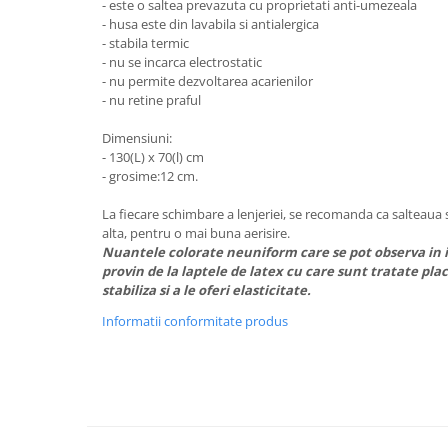
- este o saltea prevazuta cu proprietati anti-umezeala
Mobilier Birou
- husa este din lavabila si antialergica
- stabila termic
Saltele de infasat
- nu se incarca electrostatic
- nu permite dezvoltarea acarienilor
Scaun masa copii
- nu retine praful
La plimbare
Biciclete
Dimensiuni:
- 130(L) x 70(l) cm
Biciclete copii cu roti 10 inch (2-4
- grosime:12 cm.
ani)
Biciclete copii cu roti 12 inch (3-6
La fiecare schimbare a lenjeriei, se recomanda ca salteaua 
alta, pentru o mai buna aerisire.
ani)
Nuantele colorate neuniform care se pot observa in i
Biciclete copii cu roti 14 inch (3-7
provin de la laptele de latex cu care sunt tratate plac
ani)
stabiliza si a le oferi elasticitate.
Biciclete copii cu roti 16 inch (4-9
Informatii conformitate produs
ani)
Biciclete copii cu roti 20 inch
Biciclete cu roti 24 inch
Biciclete cu roti 26 inch
Biciclete cu roti 27 inch