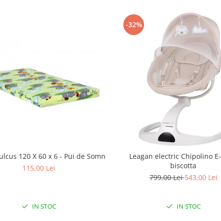
-32%
ulcus 120 X 60 x 6 - Pui de Somn
Leagan electric Chipolino E
biscotta
115,00 Lei
799,00 Lei
543,00 Lei
IN STOC
IN STOC