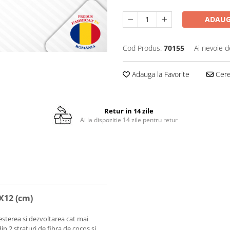
ADAUG
Cod Produs:
70155
Ai nevoie d
Adauga la Favorite
Cere 
Retur in 14 zile
Ai la dispozitie 14 zile pentru retur
X12 (cm)
sterea si dezvoltarea cat mai
 2 straturi de fibra de cocos si