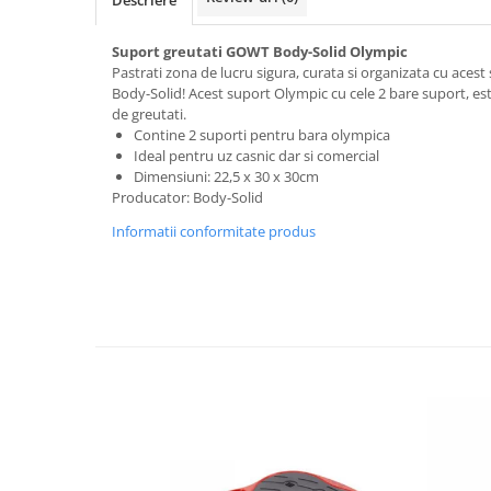
Lenjerii patut 140 x 70 cm
Lenjerie patuturi tineret
Suport greutati GOWT Body-Solid Olympic
Baldachin patut
Pastrati zona de lucru sigura, curata si organizata cu acest
Paturici copii
Body-Solid! Acest suport Olympic cu cele 2 bare suport, est
de greutati.
Perne copii si mamici
Contine 2 suporti pentru bara olympica
Protectii saltea
Ideal pentru uz casnic dar si comercial
Dimensiuni: 22,5 x 30 x 30cm
Comode copii
Producator: Body-Solid
Bariere de protectie pat
Informatii conformitate produs
Porti de siguranta
Dulap si cutii jucarii
Sac de dormit copii
Fotolii copii
Leagane & balansoare & sezlonguri
Covorase de joaca
Carusele patut
Lampi de veghe