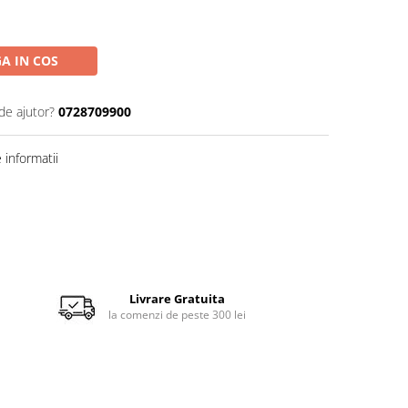
A IN COS
de ajutor?
0728709900
informatii
Livrare Gratuita
la comenzi de peste 300 lei