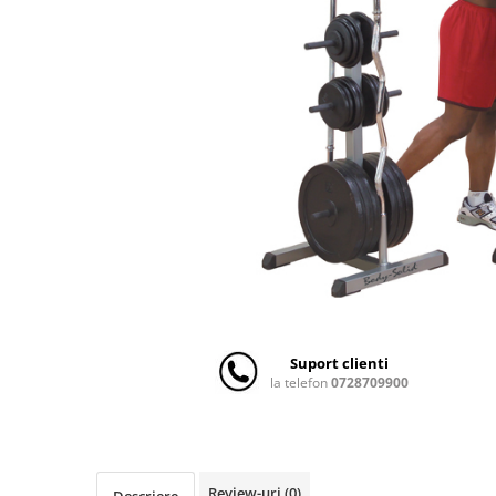
Scaune auto copii
Camera copilului
Patuturi copii
Patuturi lemn pana la 120 x 60 cm
Patuturi lemn 140 x 70 cm
Patuturi lemn 160 x 80 cm
Pat tineret
Patuturi pliabile si tarcuri de joaca
Saltele patut copii
Saltele mici
Saltele de la 120 x 60 cm
Saltele de la 140 x 70 cm
Suport clienti
Saltele 127 x 63 cm
la telefon
0728709900
Saltele de la 160 x 80 cm
Lenjerii patuturi
Lenjerii patut 120 x 60 cm
Review-uri
(0)
Descriere