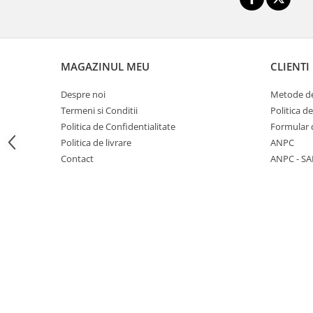
Triciclete copii si adulti
Trotinete copii si adulti
Biciclete fara pedale
MAGAZINUL MEU
CLIENTI
Masinute fara pedale
Karturi si masinute cu pedale
Despre noi
Metode de
Termeni si Conditii
Politica d
Role copii si adulti
Politica de Confidentialitate
Formular 
Masinute si motociclete electrice
Politica de livrare
ANPC
Marsupii
Contact
ANPC - SA
Premergatoare
Skateboard
Scaune de biciclete copii
Baita, Igiena, Siguranta
Baie
Lenjerie mamici
Olite