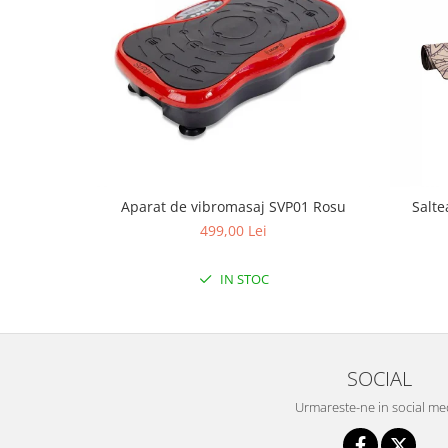
Mobilier Birou
Saltele de infasat
Scaun masa copii
La plimbare
Biciclete
Biciclete copii cu roti 10 inch (2-4
ani)
Aparat de vibromasaj SVP01 Rosu
Salte
Biciclete copii cu roti 12 inch (3-6
499,00 Lei
ani)
Biciclete copii cu roti 14 inch (3-7
IN STOC
ani)
Biciclete copii cu roti 16 inch (4-9
ani)
Biciclete copii cu roti 20 inch
SOCIAL
Biciclete cu roti 24 inch
Biciclete cu roti 26 inch
Urmareste-ne in social me
Biciclete cu roti 27 inch