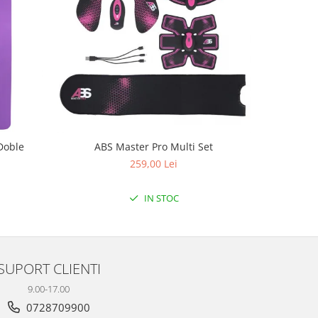
Doble
ABS Master Pro Multi Set
Aparat de
259,00 Lei
IN STOC
SUPORT CLIENTI
9.00-17.00
0728709900