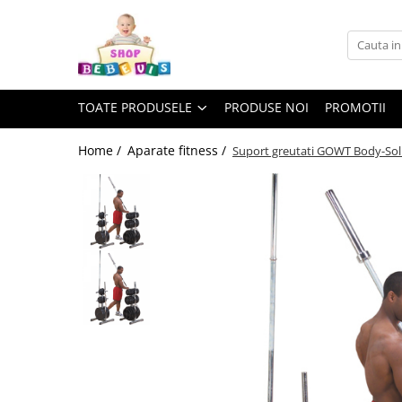
Toate Produsele
Carucioare copii
TOATE PRODUSELE
PRODUSE NOI
PROMOTII
Carucioare copii sport
Carucioare copii 2in1
Home /
Aparate fitness /
Suport greutati GOWT Body-Sol
Carucioare copii 3in1
Carucioare gemeni
Accesorii carucioare copii
Genti mamici
Huse ploaie si antiinsecte
Saci si invelitoare
Adaptoare
Umbrele carucioare
Accesorii diverse carucioare
Landouri pentru bebelusi