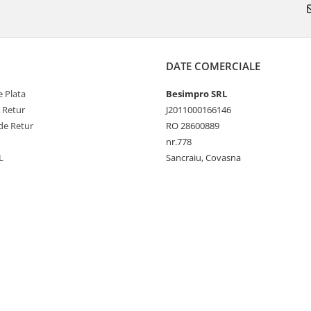
DATE COMERCIALE
 Plata
Besimpro SRL
e Retur
J2011000166146
de Retur
RO 28600889
nr.778
L
Sancraiu, Covasna