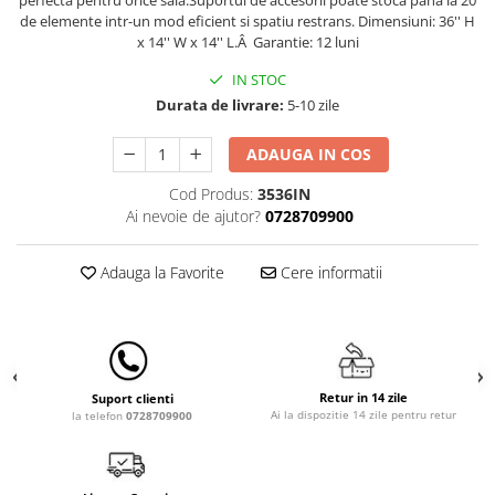
Lampi de veghe
de elemente intr-un mod eficient si spatiu restrans.
Dimensiuni: 36'' H
x 14'' W x 14'' L.Â
Garantie: 12 luni
Mobilier Birou
IN STOC
Saltele de infasat
Durata de livrare:
5-10 zile
ADAUGA IN COS
Cod Produs:
3536IN
Ai nevoie de ajutor?
0728709900
Adauga la Favorite
Cere informatii
Retur in 14 zile
Suport clienti
Ai la dispozitie 14 zile pentru retur
la telefon
0728709900