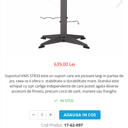
Lenjerii patuturi
Bare - Discuri - Greutati
Tensiometre
Trotinete copii si adulti
Lenjerii patut 120 x 60 cm
Saltele si Covoare sport Fitness
Termometre camera si baie
Lenjerii patut 140 x 70 cm
Biciclete fara pedale
sau Yoga
Termometre copii si bebe
Lenjerie patuturi tineret
Masinute fara pedale
Alte Sporturi
Baldachin patut
Karturi si masinute cu pedale
Paturici copii
Mingi fitness si medicinale
Perne copii si mamici
Role copii si adulti
Scara antrenament
Protectii saltea
Masinute si motociclete electrice
639,00 Lei
Comode copii
Marsupii
Bariere de protectie pat
Suportul HMS STR33 este un suport care are picioare largi in partea de
jos, ceea ce ii ofera o stabilitate si durabilitate mare. Standul este
Premergatoare
Porti de siguranta
echipat cu opt carlige independente de care puteti agata diverse
accesorii de fitness, precum corzi de sarit, manere sau franghii.
Skateboard
Dulap si cutii jucarii
IN STOC
Scaune de biciclete copii
Sac de dormit copii
ADAUGA IN COS
Fotolii copii
Cod Produs:
17-62-097