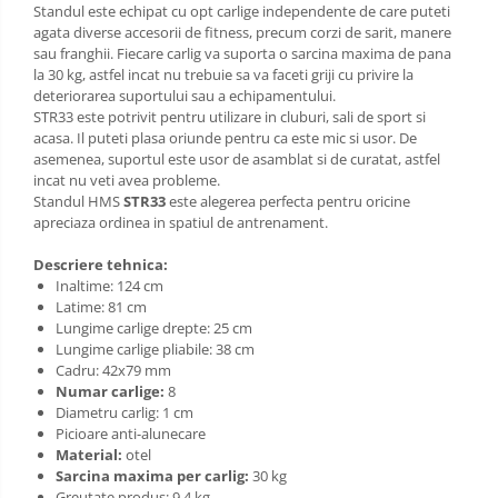
Standul este echipat cu opt carlige independente de care puteti
agata diverse accesorii de fitness, precum corzi de sarit, manere
sau franghii. Fiecare carlig va suporta o sarcina maxima de pana
la 30 kg, astfel incat nu trebuie sa va faceti griji cu privire la
deteriorarea suportului sau a echipamentului.
STR33 este potrivit pentru utilizare in cluburi, sali de sport si
acasa. Il puteti plasa oriunde pentru ca este mic si usor. De
asemenea, suportul este usor de asamblat si de curatat, astfel
incat nu veti avea probleme.
Standul HMS
STR33
este alegerea perfecta pentru oricine
apreciaza ordinea in spatiul de antrenament.
Descriere tehnica:
Inaltime: 124 cm
Latime: 81 cm
Lungime carlige drepte: 25 cm
Lungime carlige pliabile: 38 cm
Cadru: 42x79 mm
Numar carlige:
8
Diametru carlig: 1 cm
Picioare anti-alunecare
Material:
otel
Sarcina maxima per carlig:
30 kg
Greutate produs: 9.4 kg