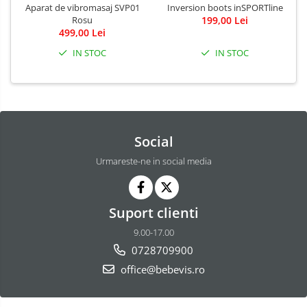
Aparat de vibromasaj SVP01
Inversion boots inSPORTline
Rosu
199,00 Lei
499,00 Lei
IN STOC
IN STOC
Social
Urmareste-ne in social media
Suport clienti
9.00-17.00
0728709900
office@bebevis.ro