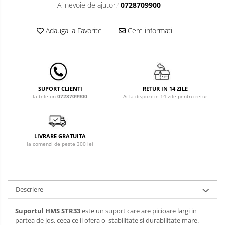
Leagane & balansoare & sezlonguri
Ai nevoie de ajutor?
0728709900
Covorase de joaca
Adauga la Favorite
Cere informatii
Carusele patut
Lampi de veghe
Mobilier Birou
RETUR IN 14 ZILE
SUPORT CLIENTI
Saltele de infasat
Ai la dispozitie 14 zile pentru retur
la telefon
0728709900
LIVRARE GRATUITA
la comenzi de peste 300 lei
Descriere
Suportul HMS STR33
este un suport care are picioare largi in
partea de jos, ceea ce ii ofera o stabilitate si durabilitate mare.