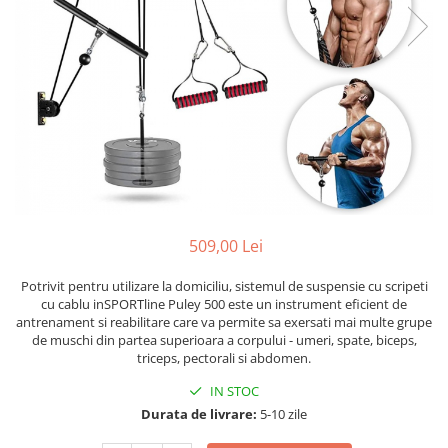
Scaune auto copii
Camera copilului
Patuturi copii
Patuturi lemn pana la 120 x 60 cm
Patuturi lemn 140 x 70 cm
Patuturi lemn 160 x 80 cm
Pat tineret
Patuturi pliabile si tarcuri de joaca
Saltele patut copii
509,00 Lei
Saltele mici
Potrivit pentru utilizare la domiciliu, sistemul de suspensie cu scripeti
Saltele de la 120 x 60 cm
cu cablu inSPORTline Puley 500 este un instrument eficient de
Saltele de la 140 x 70 cm
antrenament si reabilitare care va permite sa exersati mai multe grupe
de muschi din partea superioara a corpului - umeri, spate, biceps,
Saltele 127 x 63 cm
triceps, pectorali si abdomen.
Saltele de la 160 x 80 cm
IN STOC
Lenjerii patuturi
Durata de livrare:
5-10 zile
Lenjerii patut 120 x 60 cm