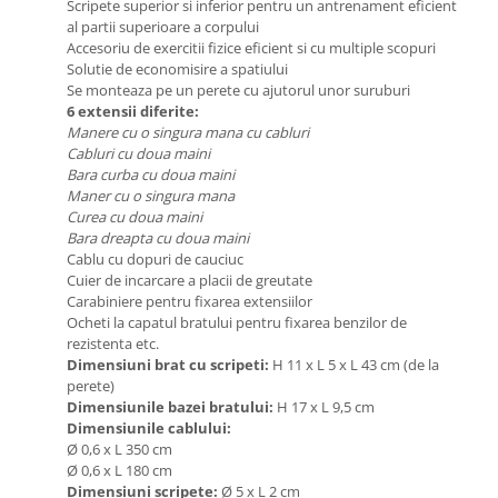
Scripete superior si inferior pentru un antrenament eficient
Seturi de hranire
al partii superioare a corpului
Accesoriu de exercitii fizice eficient si cu multiple scopuri
Joaca si sport exterior
Solutie de economisire a spatiului
Trambuline
Se monteaza pe un perete cu ajutorul unor suruburi
6 extensii diferite:
Centre de joaca exterior
Manere cu o singura mana cu cabluri
Cabluri cu doua maini
Patine de gheata
Bara curba cu doua maini
Patine gheata reglabile
Maner cu o singura mana
Curea cu doua maini
Patine gheata fixe
Bara dreapta cu doua maini
Corturi si casute copii
Cablu cu dopuri de cauciuc
Cuier de incarcare a placii de greutate
Baschet
Carabiniere pentru fixarea extensiilor
SANIUTE
Ocheti la capatul bratului pentru fixarea benzilor de
rezistenta etc.
Mese de Tenis
Dimensiuni brat cu scripeti:
H 11 x L 5 x L 43 cm (de la
Articole de plaja
perete)
Dimensiunile bazei bratului:
H 17 x L 9,5 cm
Jucarii pentru copii
Dimensiunile cablului:
Aparate fitness
Ø 0,6 x L 350 cm
Ø 0,6 x L 180 cm
Benzi de Alergare
Dimensiuni scripete:
Ø 5 x L 2 cm