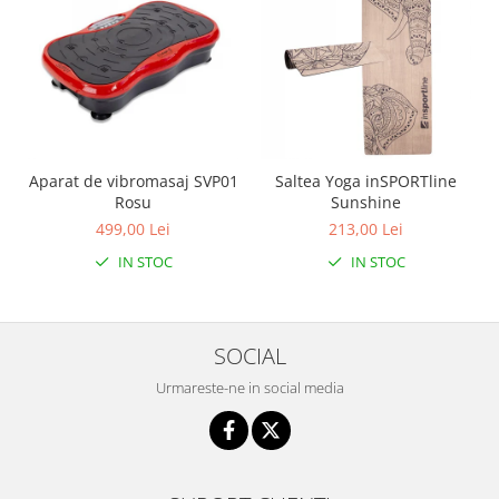
Interfoane, Sterilizatoare,
Electronice diverse
Incalzitoare si sterilizatoare
biberoane bebe
Umidificatoare electrice aer
Cantare bebelusi si adulti
Aparat de vibromasaj SVP01
Saltea Yoga inSPORTline
Interfoane bebelusi
Rosu
Sunshine
Aparate aerosoli
499,00 Lei
213,00 Lei
Aparate diverse
IN STOC
IN STOC
Aspirator nazal
Pompe san
SOCIAL
Robot de bucatarie
Urmareste-ne in social media
Tensiometre
Termometre camera si baie
Termometre copii si bebe