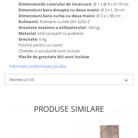
Biciclete Fitness
Dimensiunile cuierului de incarcare:
Ø 1 x Ø 8 x H 19 cm
Dimensiuni bara dreapta cu doua maini:
Ø 3 x L 39 cm
Steppere Fitness
Dimensiuni bara curba cu doua maini:
Ø 3 x L 88 cm
Rulmenti:
Rulmenti cu bile SKF 6202-Z
Aparate Fitness Multifunctionale
Greutate maxima a utilizatorului:
160 kg
Biciclete Eliptice
Material
: otel (acoperit cu pulbere)
Greutate:
6 kg
Aparate Fitness de Vaslit
Potrivit pentru uz casnic
Cheitele si suruburile sunt incluse
Banci forta multifunctionale
Placile de greutate NU sunt incluse
Aparate Vibromasaj si accesorii
Informatii conformitate produs
masaj
Box
Review-uri
(0)
Bare - Discuri - Greutati
Saltele si Covoare sport Fitness
sau Yoga
PRODUSE SIMILARE
Alte Sporturi
Mingi fitness si medicinale
Scara antrenament