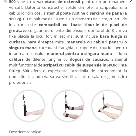
500
vine cu o
varietate de extensii
pentru un antrenament
Triciclete copii si adulti
versatil. Datorita constructiei solide din otel a scripetilor si a
Trotinete copii si adulti
cablurilor din otel, sistemul poate sustine o
sarcina de pana la
160 kg
. Cu o inaltime de 19 cm si un diametru de 1 cm, cuierul de
Biciclete fara pedale
incarcare este
compatibil cu toate tipurile de placi de
greutate
cu gauri de diferite dimensiuni; opritorul de 8 cm va
Masinute fara pedale
fixa placile la locul lor. In set mai sunt incluse
bara lunga si
Karturi si masinute cu pedale
curbata
,
bara dreapta
mica
, manerele cu cabluri pentru o
singura mana
, cureaua si franghia cu capete din cauciuc pentru
Role copii si adulti
intarirea tricepsului,
manerul pentru o singura mana
si doua
Masinute si motociclete electrice
cabluri
de diferite lungimi cu
dopuri de cauciuc
. Sistemul
multifunctional de
scripeti cu cablu de suspensie inSPORTline
Marsupii
Puley 500
ofera o experienta incredibila de antrenament la
domiciliu, facandu-va sa va simtiti ca intr-o sala de gimnastica
Premergatoare
profesionala.
Skateboard
Scaune de biciclete copii
Baita, Igiena, Siguranta
Baie
Lenjerie mamici
Descriere tehnica:
Olite