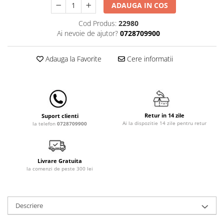
Lenjerii patut 140 x 70 cm
ADAUGA IN COS
Lenjerie patuturi tineret
Cod Produs:
22980
Baldachin patut
Ai nevoie de ajutor?
0728709900
Paturici copii
Perne copii si mamici
Adauga la Favorite
Cere informatii
Protectii saltea
Comode copii
Bariere de protectie pat
Porti de siguranta
Retur in 14 zile
Suport clienti
Ai la dispozitie 14 zile pentru retur
la telefon
0728709900
Dulap si cutii jucarii
Sac de dormit copii
Fotolii copii
Livrare Gratuita
la comenzi de peste 300 lei
Leagane & balansoare & sezlonguri
Covorase de joaca
Carusele patut
Descriere
Lampi de veghe