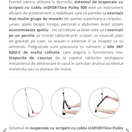
Potrivit pentru utilizare la domiciliu,
sistemul de suspensie cu
Mobilier Birou
scripeti cu cablu inSPORTline Puley 500
este un instrument
eficient de antrenament si reabilitare care va permite sa
exersati
Saltele de infasat
mai multe grupe de muschi
din partea superioara a corpului -
umeri, spate, biceps, triceps, pectorali si abdomen. Acest sistem
Scaun masa copii
economiseste spatiu
- tot ce trebuie sa faceti este sa il
montati
La plimbare
pe un perete
, sa insirati cablurile prin scripeti, sa incarcati placi
Biciclete
de greutati pe cuier, sa atasati o extensie si sa incepeti sa va
antrenati. Poligoanele sunt prevazute cu rulmenti si
bile SKF
Biciclete copii cu roti 10 inch (2-4
6202-Z de inalta calitate
, care asigura o functionare lina.
ani)
Stopurile de cauciuc
de la capatul cablurilor protejeaza
Biciclete copii cu roti 12 inch (3-6
mecanismul de deteriorare in cazul in care dati drumul accidental
manerului sau va aluneca din mana.
ani)
Biciclete copii cu roti 14 inch (3-7
ani)
Biciclete copii cu roti 16 inch (4-9
ani)
Biciclete copii cu roti 20 inch
Biciclete cu roti 24 inch
Biciclete cu roti 26 inch
Biciclete cu roti 27 inch
Sistemul de
suspensie cu scripeti cu cablu inSPORTline Puley