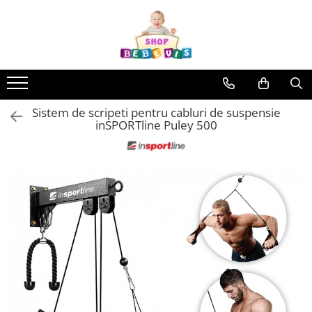
Toate Produsele
Carucioare copii
Carucioare copii sport
Sistem de scripeti pentru cabluri de suspensie
Carucioare copii 2in1
inSPORTline Puley 500
Carucioare copii 3in1
Carucioare gemeni
Accesorii carucioare copii
Genti mamici
Huse ploaie si antiinsecte
Saci si invelitoare
Adaptoare
Umbrele carucioare
Accesorii diverse carucioare
Landouri pentru bebelusi