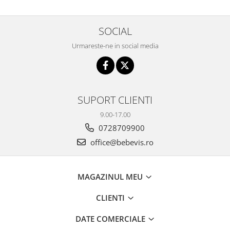
Seturi de hranire
Joaca si sport exterior
SOCIAL
Trambuline
Urmareste-ne in social media
Centre de joaca exterior
Patine de gheata
Patine gheata reglabile
SUPORT CLIENTI
Patine gheata fixe
Corturi si casute copii
9.00-17.00
0728709900
Baschet
office@bebevis.ro
SANIUTE
Mese de Tenis
MAGAZINUL MEU
Articole de plaja
Jucarii pentru copii
CLIENTI
Aparate fitness
DATE COMERCIALE
Benzi de Alergare