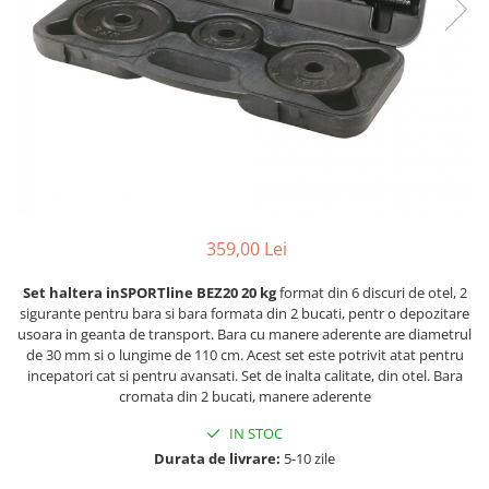
Scaune auto copii
Camera copilului
Patuturi copii
Patuturi lemn pana la 120 x 60 cm
Patuturi lemn 140 x 70 cm
Patuturi lemn 160 x 80 cm
Pat tineret
Patuturi pliabile si tarcuri de joaca
359,00 Lei
Saltele patut copii
Saltele mici
Set haltera inSPORTline BEZ20 20 kg
format din 6 discuri de otel, 2
sigurante pentru bara si bara formata din 2 bucati, pentr o depozitare
Saltele de la 120 x 60 cm
usoara in geanta de transport. Bara cu manere aderente are diametrul
Saltele de la 140 x 70 cm
de 30 mm si o lungime de 110 cm. Acest set este potrivit atat pentru
incepatori cat si pentru avansati. Set de inalta calitate, din otel. Bara
Saltele 127 x 63 cm
cromata din 2 bucati, manere aderente
Saltele de la 160 x 80 cm
Lenjerii patuturi
IN STOC
Durata de livrare:
5-10 zile
Lenjerii patut 120 x 60 cm