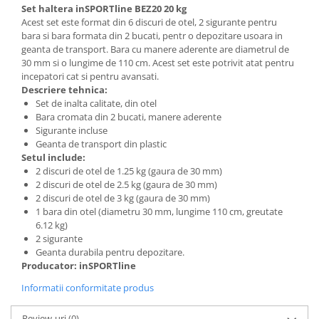
Set haltera inSPORTline BEZ20 20 kg
Mobilier Birou
Acest set este format din 6 discuri de otel, 2 sigurante pentru
bara si bara formata din 2 bucati, pentr o depozitare usoara in
Saltele de infasat
geanta de transport. Bara cu manere aderente are diametrul de
Scaun masa copii
30 mm si o lungime de 110 cm. Acest set este potrivit atat pentru
incepatori cat si pentru avansati.
La plimbare
Descriere tehnica:
Biciclete
Set de inalta calitate, din otel
Bara cromata din 2 bucati, manere aderente
Biciclete copii cu roti 10 inch (2-4
Sigurante incluse
ani)
Geanta de transport din plastic
Biciclete copii cu roti 12 inch (3-6
Setul include:
ani)
2 discuri de otel de 1.25 kg (gaura de 30 mm)
2 discuri de otel de 2.5 kg (gaura de 30 mm)
Biciclete copii cu roti 14 inch (3-7
2 discuri de otel de 3 kg (gaura de 30 mm)
ani)
1 bara din otel (diametru 30 mm, lungime 110 cm, greutate
Biciclete copii cu roti 16 inch (4-9
6.12 kg)
ani)
2 sigurante
Biciclete copii cu roti 20 inch
Geanta durabila pentru depozitare.
Producator: inSPORTline
Biciclete cu roti 24 inch
Informatii conformitate produs
Biciclete cu roti 26 inch
Biciclete cu roti 27 inch
Review-uri
(0)