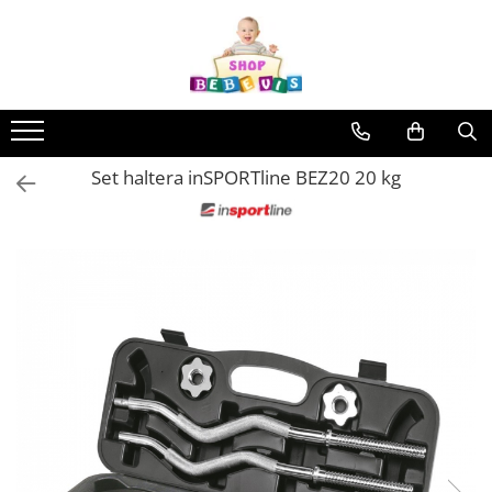
Toate Produsele
Carucioare copii
Carucioare copii sport
Set haltera inSPORTline BEZ20 20 kg
Carucioare copii 2in1
Carucioare copii 3in1
Carucioare gemeni
Accesorii carucioare copii
Genti mamici
Huse ploaie si antiinsecte
Saci si invelitoare
Adaptoare
Umbrele carucioare
Accesorii diverse carucioare
Landouri pentru bebelusi