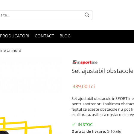
PRODUCATORI
CONTACT
BLOG
line Unihurd
Set ajustabil obstacol
489,00 Lei
Set ajustabil obstacole inSPORTline 
pentru antrenori. Inaltimea obstaco
faptul ca aceste obstacole nu pot fi
echilibrata, astfel ca obstacolele re
IN STOC
Durata de livrare:
5-10 zile