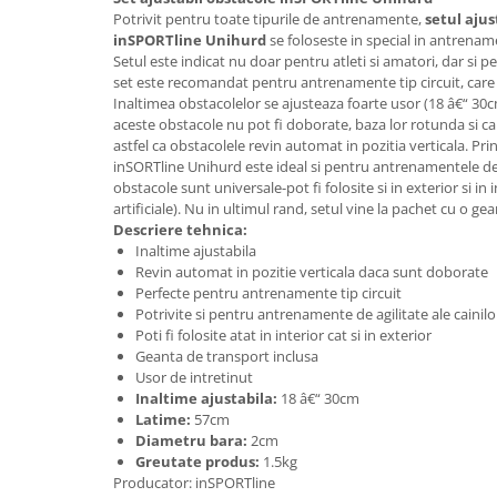
Lenjerii patut 140 x 70 cm
Potrivit pentru toate tipurile de antrenamente,
setul ajus
Lenjerie patuturi tineret
inSPORTline Unihurd
se foloseste in special in antrename
Setul
este indicat nu doar pentru atleti si amatori, dar si p
Baldachin patut
set este recomandat pentru antrenamente tip circuit, care
Paturici copii
Inaltimea obstacolelor se ajusteaza foarte usor (18 â€“ 30c
Perne copii si mamici
aceste obstacole nu pot fi doborate, baza lor rotunda si cau
astfel ca obstacolele revin automat in pozitia verticala. Pri
Protectii saltea
inSORTline Unihurd este ideal si pentru antrenamentele de a
Comode copii
obstacole sunt universale-pot fi folosite si in exterior si in
artificiale). Nu in ultimul rand, setul vine la pachet cu o ge
Bariere de protectie pat
Descriere tehnica:
Porti de siguranta
Inaltime ajustabila
Revin automat in pozitie verticala daca sunt doborate
Dulap si cutii jucarii
Perfecte pentru antrenamente tip circuit
Potrivite si pentru antrenamente de agilitate ale cainilo
Sac de dormit copii
Poti fi folosite atat in interior cat si in exterior
Fotolii copii
Geanta de transport inclusa
Usor de intretinut
Leagane & balansoare & sezlonguri
Inaltime ajustabila:
18 â€“ 30cm
Covorase de joaca
Latime:
57cm
Diametru bara:
2cm
Carusele patut
Greutate produs:
1.5kg
Producator: inSPORTline
Lampi de veghe