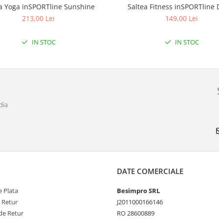
a Yoga inSPORTline Sunshine
Saltea Fitness inSPORTline 
213,00 Lei
149,00 Lei
IN STOC
IN STOC
dia
DATE COMERCIALE
 Plata
Besimpro SRL
e Retur
J2011000166146
de Retur
RO 28600889