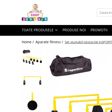
Toate Produsele
Carucioare copii
TOATE PRODUSELE
PRODUSE NOI
PROMOTII
Carucioare copii sport
Carucioare copii 2in1
Home /
Aparate fitness /
Set ajustabil obstacole inSPORT
Carucioare copii 3in1
Carucioare gemeni
Accesorii carucioare copii
Genti mamici
Huse ploaie si antiinsecte
Saci si invelitoare
Adaptoare
Umbrele carucioare
Accesorii diverse carucioare
Landouri pentru bebelusi