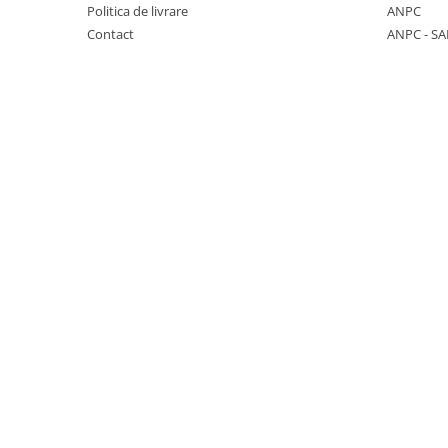
Politica de livrare
ANPC
Seturi de hranire
Contact
ANPC - SA
Joaca si sport exterior
Trambuline
Centre de joaca exterior
Patine de gheata
Patine gheata reglabile
Patine gheata fixe
Corturi si casute copii
Baschet
SANIUTE
Mese de Tenis
Articole de plaja
Jucarii pentru copii
Aparate fitness
Benzi de Alergare