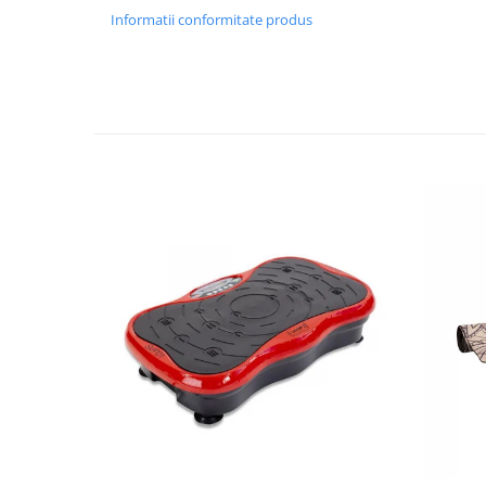
Informatii conformitate produs
Mobilier Birou
Saltele de infasat
Scaun masa copii
La plimbare
Biciclete
Biciclete copii cu roti 10 inch (2-4
ani)
Biciclete copii cu roti 12 inch (3-6
ani)
Biciclete copii cu roti 14 inch (3-7
ani)
Biciclete copii cu roti 16 inch (4-9
ani)
Biciclete copii cu roti 20 inch
Biciclete cu roti 24 inch
Biciclete cu roti 26 inch
Biciclete cu roti 27 inch