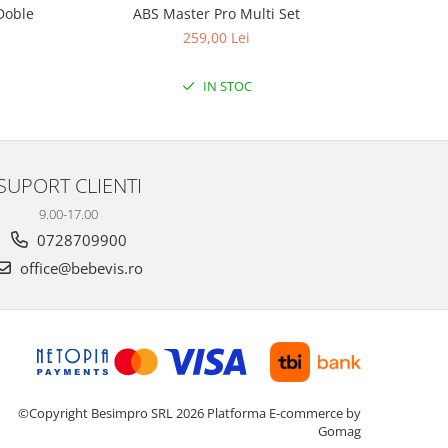
Doble
ABS Master Pro Multi Set
Aparat de
259,00 Lei
IN STOC
SUPORT CLIENTI
9.00-17.00
0728709900
office@bebevis.ro
©Copyright Besimpro SRL 2026
Platforma E-commerce by
Gomag