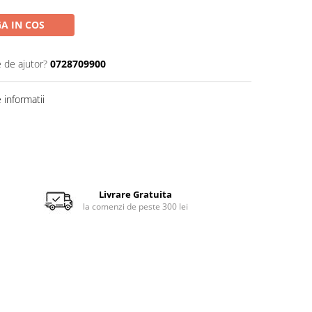
A IN COS
e de ajutor?
0728709900
informatii
Livrare Gratuita
la comenzi de peste 300 lei