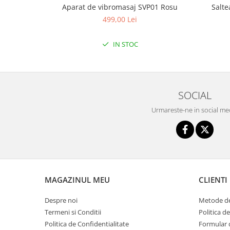
Triciclete copii si adulti
Aparat de vibromasaj SVP01 Rosu
Salte
499,00 Lei
Trotinete copii si adulti
Biciclete fara pedale
IN STOC
Masinute fara pedale
Karturi si masinute cu pedale
Role copii si adulti
SOCIAL
Masinute si motociclete electrice
Urmareste-ne in social me
Marsupii
Premergatoare
Skateboard
Scaune de biciclete copii
Baita, Igiena, Siguranta
MAGAZINUL MEU
CLIENTI
Baie
Despre noi
Metode de
Lenjerie mamici
Termeni si Conditii
Politica d
Politica de Confidentialitate
Formular 
Olite