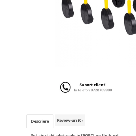
Scaune auto copii
Camera copilului
Patuturi copii
Patuturi lemn pana la 120 x 60 cm
Patuturi lemn 140 x 70 cm
Patuturi lemn 160 x 80 cm
Pat tineret
Patuturi pliabile si tarcuri de joaca
Saltele patut copii
Saltele mici
Suport clienti
Saltele de la 120 x 60 cm
la telefon
0728709900
Saltele de la 140 x 70 cm
Saltele 127 x 63 cm
Saltele de la 160 x 80 cm
Lenjerii patuturi
Review-uri
(0)
Descriere
Lenjerii patut 120 x 60 cm
Set ajustabil obstacole inSPORTline Unihurd