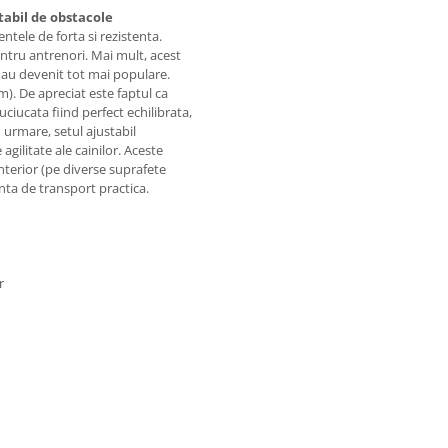
tabil de obstacole
ntele de forta si rezistenta.
entru antrenori. Mai mult, acest
 au devenit tot mai populare.
m). De apreciat este faptul ca
ciucata fiind perfect echilibrata,
n urmare, setul ajustabil
gilitate ale cainilor. Aceste
 interior (pe diverse suprafete
anta de transport practica.
r