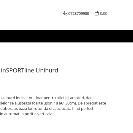
0728709900
0,00
e inSPORTline Unihurd
Unihurd indicat nu doar pentru atleti si amatori, dar si
lelor se ajusteaza foarte usor (18 â€“ 30cm). De apreciat este
 doborate, baza lor rotunda si cauciucata fiind perfect
vin automat in pozitia verticala.