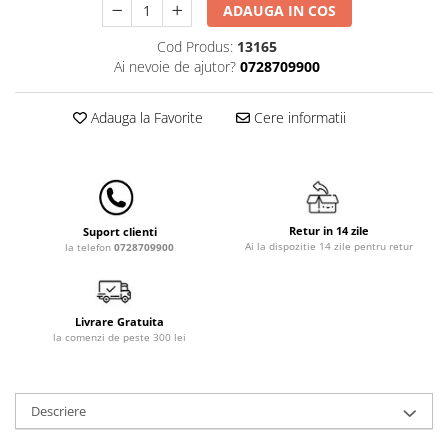
ADAUGA IN COS
Lampi de veghe
Cod Produs:
13165
Mobilier Birou
Ai nevoie de ajutor?
0728709900
Saltele de infasat
Adauga la Favorite
Cere informatii
Retur in 14 zile
Suport clienti
Ai la dispozitie 14 zile pentru retur
la telefon
0728709900
Livrare Gratuita
la comenzi de peste 300 lei
Descriere