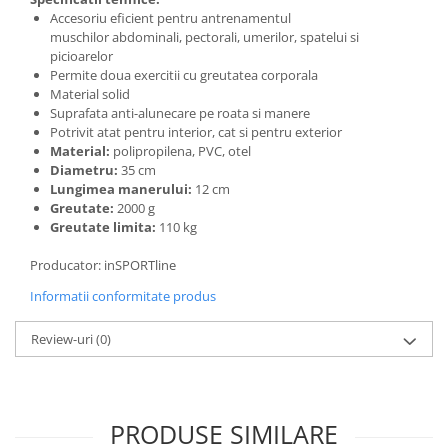
Accesoriu eficient pentru antrenamentul
muschilor abdominali, pectorali, umerilor, spatelui si
picioarelor
Permite doua exercitii cu greutatea corporala
Material solid
Suprafata anti-alunecare pe roata si manere
Potrivit atat pentru interior, cat si pentru exterior
Material:
polipropilena, PVC, otel
Diametru:
35 cm
Lungimea manerului:
12 cm
Greutate:
2000 g
Greutate limita:
110 kg
Producator: inSPORTline
Informatii conformitate produs
Review-uri
(0)
PRODUSE SIMILARE