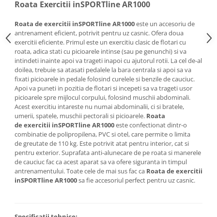
Roata Exercitii inSPORTline AR1000
Roata de exercitii inSPORTline AR1000
este un accesoriu de
antrenament eficient, potrivit pentru uz casnic. Ofera doua
exercitii eficiente. Primul este un exercitiu clasic de flotari cu
roata, adica stati cu picioarele intinse (sau pe genunchi) si va
intindeti inainte apoi va trageti inapoi cu ajutorul rotii. La cel de-al
doilea, trebuie sa atasati pedalele la bara centrala si apoi sa va
fixati picioarele in pedale folosind curelele si benzile de cauciuc.
Apoi va puneti in pozitia de flotari si incepeti sa va trageti usor
picioarele spre mijlocul corpului, folosind muschii abdominali.
Acest exercitiu intareste nu numai abdominalii, ci si bratele,
umerii, spatele, muschii pectorali si picioarele.
Roata
de exercitii inSPORTline AR1000
este confectionat dintr-o
combinatie de polipropilena, PVC si otel, care permite o limita
de greutate de 110 kg. Este potrivit atat pentru interior, cat si
pentru exterior. Suprafata anti-alunecare de pe roata si manerele
de cauciuc fac ca acest aparat sa va ofere siguranta in timpul
antrenamentului. Toate cele de mai sus fac ca
Roata de exercitii
inSPORTline AR1000
sa fie accesoriul perfect pentru uz casnic.
Specificatii tehnice: