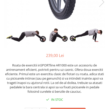
Lenjerii patut 120 x 60 cm
Termometre copii si bebe
Lenjerii patut 140 x 70 cm
Biciclete fara pedale
Alte Sporturi
Lenjerie patuturi tineret
Masinute fara pedale
Mingi fitness si medicinale
Baldachin patut
Karturi si masinute cu pedale
Scara antrenament
Paturici copii
Role copii si adulti
Perne copii si mamici
Masinute si motociclete electrice
Protectii saltea
Comode copii
Marsupii
Bariere de protectie pat
Premergatoare
239,00 Lei
Porti de siguranta
Skateboard
Roata de exercitii inSPORTline AR1000 este un accesoriu de
Dulap si cutii jucarii
Scaune de biciclete copii
antrenament eficient, potrivit pentru uz casnic. Ofera doua exercitii
eficiente. Primul este un exercitiu clasic de flotari cu roata, adica stati
Sac de dormit copii
cu picioarele intinse (sau pe genunchi) si va intindeti inainte apoi va
Fotolii copii
trageti inapoi cu ajutorul rotii. La cel de-al doilea, trebuie sa atasati
pedalele la bara centrala si apoi sa va fixati picioarele in pedale
Leagane & balansoare & sezlonguri
folosind curelele si benzile de cauciuc.
Covorase de joaca
IN STOC
Carusele patut