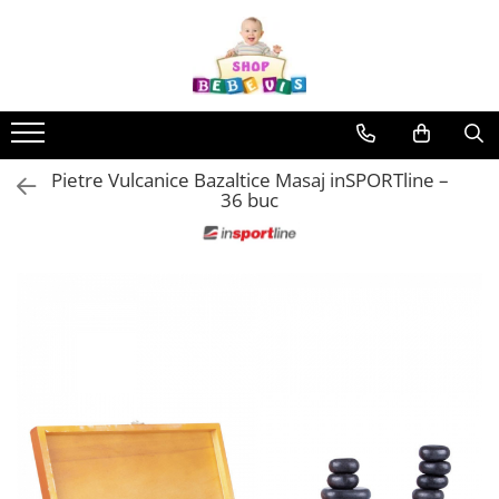
Toate Produsele
Carucioare copii
Carucioare copii sport
Pietre Vulcanice Bazaltice Masaj inSPORTline –
Carucioare copii 2in1
36 buc
Carucioare copii 3in1
Carucioare gemeni
Accesorii carucioare copii
Genti mamici
Huse ploaie si antiinsecte
Saci si invelitoare
Adaptoare
Umbrele carucioare
Accesorii diverse carucioare
Landouri pentru bebelusi