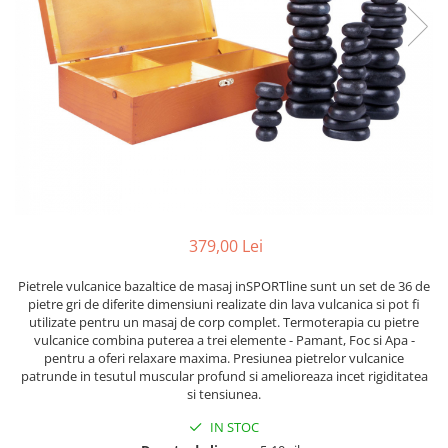
Scaune auto copii
Camera copilului
Patuturi copii
Patuturi lemn pana la 120 x 60 cm
Patuturi lemn 140 x 70 cm
Patuturi lemn 160 x 80 cm
Pat tineret
Patuturi pliabile si tarcuri de joaca
Saltele patut copii
379,00 Lei
Saltele mici
Pietrele vulcanice bazaltice de masaj inSPORTline sunt un set de 36 de
Saltele de la 120 x 60 cm
pietre gri de diferite dimensiuni realizate din lava vulcanica si pot fi
Saltele de la 140 x 70 cm
utilizate pentru un masaj de corp complet. Termoterapia cu pietre
vulcanice combina puterea a trei elemente - Pamant, Foc si Apa -
Saltele 127 x 63 cm
pentru a oferi relaxare maxima. Presiunea pietrelor vulcanice
Saltele de la 160 x 80 cm
patrunde in tesutul muscular profund si amelioreaza incet rigiditatea
si tensiunea.
Lenjerii patuturi
IN STOC
Lenjerii patut 120 x 60 cm