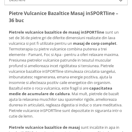
Mobilier Birou
Pietre Vulcanice Bazaltice Masaj inSPORTline –
Saltele de infasat
36 buc
Scaun masa copii
Pietrele vulcanice bazaltice de masaj inSPORTline
sunt un
La plimbare
set de 36 de pietre gri de diferite dimensiuni realizate din lava
Biciclete
vulcanica si pot fi utilizate pentru un
masaj de corp complet
.
Termoterapia cu pietre vulcanice combina puterea a trei
Biciclete copii cu roti 10 inch (2-4
elemente - Pamant, Foc si Apa - pentru a oferi relaxare maxima.
ani)
Presiunea pietrelor vulcanice patrunde in tesutul muscular
Biciclete copii cu roti 12 inch (3-6
profund si amelioreaza incet rigiditatea si tensiunea. Pietrele
ani)
vulcanice bazaltice inSPORTline stimuleaza circulatia sangelui,
Biciclete copii cu roti 14 inch (3-7
imbunatatesc regenerarea, emana energie pozitiva, ajuta la
insomnie si afecteaza pozitiv caile energetice din organism.
ani)
Bazaltul este o roca vulcanica, este fragil si are
capacitatea
Biciclete copii cu roti 16 inch (4-9
medie de acumulare de caldura
. Mai mult, pietrele de bazalt
ani)
ajuta la relaxarea muschilor sau spasmelor rigide, amelioreaza
Biciclete copii cu roti 20 inch
durerea in articulatii, regleaza digestia si induc o stare meditativa.
Pietrele vulcanice inSPORTline sunt depozitate in siguranta intr-o
Biciclete cu roti 24 inch
cutie de lemn.
Biciclete cu roti 26 inch
Biciclete cu roti 27 inch
Pietrele
vulcanice bazaltice de masaj
sunt incalzite in apa in