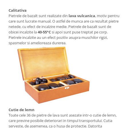
Seturi de hranire
Calitativa
Joaca si sport exterior
Pietrele de bazalt sunt realizate din
lava vulcanica
, motiv pentru
care sunt lucrate manual. O astfel de munca are ca rezultat pietre
Trambuline
netede, cu efect de incalzire medie. Pietrele de bazalt sunt de
Centre de joaca exterior
obicei incalzite la
40-55°C
si apoi sunt puse treptat pe corp.
Pietrele incalzite au un efect pozitiv asupra muschilor rigizi,
Patine de gheata
spasmelor si amelioreaza durerea.
Patine gheata reglabile
Patine gheata fixe
Corturi si casute copii
Baschet
SANIUTE
Mese de Tenis
Articole de plaja
Jucarii pentru copii
Cutie de lemn
Toate cele 36 de pietre de lava sunt asezate intr-o cutie de lemn,
Aparate fitness
care previne posibile deteriorari in timpul transportului. Cutia
Benzi de Alergare
serveste, de asemenea, ca o husa de protectie. Datorita