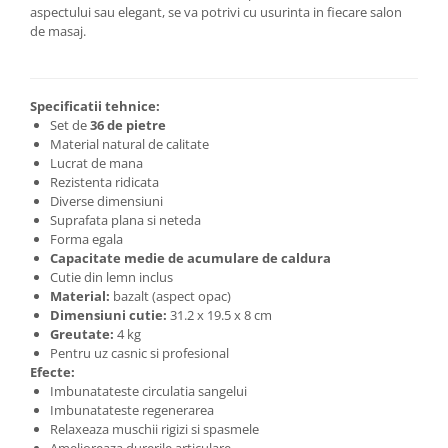
aspectului sau elegant, se va potrivi cu usurinta in fiecare salon
Biciclete Fitness
de masaj.
Steppere Fitness
Aparate Fitness Multifunctionale
Biciclete Eliptice
Specificatii tehnice:
Set de
36 de pietre
Aparate Fitness de Vaslit
Material natural de calitate
Lucrat de mana
Banci forta multifunctionale
Rezistenta ridicata
Aparate Vibromasaj si accesorii
Diverse dimensiuni
masaj
Suprafata plana si neteda
Forma egala
Box
Capacitate medie de acumulare de caldura
Cutie din lemn inclus
Bare - Discuri - Greutati
Material:
bazalt (aspect opac)
Saltele si Covoare sport Fitness
Dimensiuni cutie:
31.2 x 19.5 x 8 cm
sau Yoga
Greutate:
4 kg
Pentru uz casnic si profesional
Alte Sporturi
Efecte:
Imbunatateste circulatia sangelui
Mingi fitness si medicinale
Imbunatateste regenerarea
Scara antrenament
Relaxeaza muschii rigizi si spasmele
Amelioreaza durerile articulare