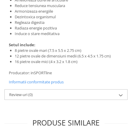
Interfoane, Sterilizatoare,
Reduce tensiunea musculara
Electronice diverse
Armonizeaza energiile
Incalzitoare si sterilizatoare
Dezintoxica organismul
biberoane bebe
Regleaza digestia
Radiaza energie pozitiva
Umidificatoare electrice aer
Induce o stare meditativa
Cantare bebelusi si adulti
Setul include:
Interfoane bebelusi
8 pietre ovale mari (7.5 x 5.5 x 2.75 cm)
12 pietre ovale de dimensiuni medii (6.5 x 4.5 x 1.75 cm)
Aparate aerosoli
16 pietre ovale mici (4 x 3.2 x 1.8 cm)
Aparate diverse
Producator: inSPORTline
Aspirator nazal
Informatii conformitate produs
Pompe san
Review-uri
(0)
Robot de bucatarie
Tensiometre
Termometre camera si baie
PRODUSE SIMILARE
Termometre copii si bebe