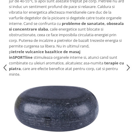
jur de 40-55°C si apoi sunt asezate treptat pe corp. Pietrele nu ard
Triciclete copii si adulti
si induc un sentiment profund de pace si relaxare. Caldura si
Trotinete copii si adulti
vibratia lor energetica afecteaza meridianele care duc de la
varfurile degetelor de la picioare si degetele catre toate organele
Biciclete fara pedale
interne. Cand se confrunta cu
probleme de sanatate, oboseala
si concentrare slaba
, caile energetice sunt blocate si
Masinute fara pedale
obstructionate, ceea ce face imposibila circulatia energiei prin
Karturi si masinute cu pedale
corp. Puterea de incalzire a pietrelor de bazalt trezeste energia si
permite curgerea sa libera. Nu in ultimul rand,
Role copii si adulti
p
ietrele
vulcanice bazaltice de masaj
inSPORTline
stimuleaza organele interne si, atunci cand sunt
Masinute si motociclete electrice
combinate cu uleiuri aromatice, alcatuiesc asa-numita
terapie cu
Marsupii
piatra
, care are efecte benefice atat pentru corp, cat si pentru
minte.
Premergatoare
Skateboard
Scaune de biciclete copii
Baita, Igiena, Siguranta
Baie
Lenjerie mamici
Olite