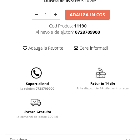
Durata de livrare:
5-10 zile
Lenjerii patut 140 x 70 cm
Lenjerie patuturi tineret
ADAUGA IN COS
Baldachin patut
Cod Produs:
11190
Paturici copii
Ai nevoie de ajutor?
0728709900
Perne copii si mamici
Protectii saltea
Adauga la Favorite
Cere informatii
Comode copii
Bariere de protectie pat
Porti de siguranta
Dulap si cutii jucarii
Retur in 14 zile
Suport clienti
Ai la dispozitie 14 zile pentru retur
la telefon
0728709900
Sac de dormit copii
Fotolii copii
Leagane & balansoare & sezlonguri
Livrare Gratuita
la comenzi de peste 300 lei
Covorase de joaca
Carusele patut
Lampi de veghe
Descriere