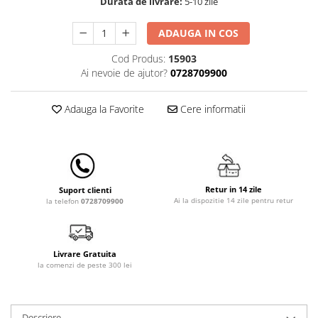
Durata de livrare:
5-10 zile
Lampi de veghe
ADAUGA IN COS
Mobilier Birou
Saltele de infasat
Cod Produs:
15903
Ai nevoie de ajutor?
0728709900
Adauga la Favorite
Cere informatii
Retur in 14 zile
Suport clienti
Ai la dispozitie 14 zile pentru retur
la telefon
0728709900
Livrare Gratuita
la comenzi de peste 300 lei
Descriere