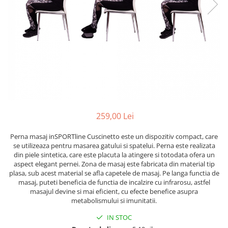
Lenjerii patut 120 x 60 cm
Termometre copii si bebe
Lenjerii patut 140 x 70 cm
Biciclete fara pedale
Alte Sporturi
Lenjerie patuturi tineret
Masinute fara pedale
Mingi fitness si medicinale
Baldachin patut
Karturi si masinute cu pedale
Scara antrenament
Paturici copii
Role copii si adulti
Perne copii si mamici
Masinute si motociclete electrice
Protectii saltea
Comode copii
Marsupii
Bariere de protectie pat
Premergatoare
259,00 Lei
Porti de siguranta
Skateboard
Perna masaj inSPORTline Cuscinetto este un dispozitiv compact, care
Dulap si cutii jucarii
Scaune de biciclete copii
se utilizeaza pentru masarea gatului si spatelui. Perna este realizata
din piele sintetica, care este placuta la atingere si totodata ofera un
Sac de dormit copii
aspect elegant pernei. Zona de masaj este fabricata din material tip
Fotolii copii
plasa, sub acest material se afla capetele de masaj. Pe langa functia de
masaj, puteti beneficia de functia de incalzire cu infrarosu, astfel
Leagane & balansoare & sezlonguri
masajul devine si mai eficient, cu efecte benefice asupra
metabolismului si imunitatii.
Covorase de joaca
IN STOC
Carusele patut