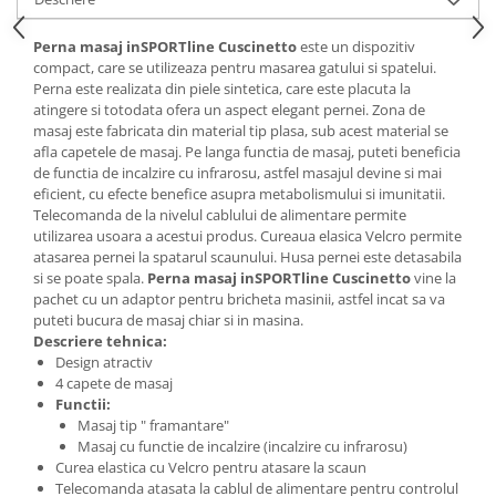
Perna masaj inSPORTline Cuscinetto
este un dispozitiv
compact, care se utilizeaza pentru masarea gatului si spatelui.
Perna este realizata din piele sintetica, care este placuta la
atingere si totodata ofera un aspect elegant pernei. Zona de
masaj este fabricata din material tip plasa, sub acest material se
afla capetele de masaj. Pe langa functia de masaj, puteti beneficia
de functia de incalzire cu infrarosu, astfel masajul devine si mai
eficient, cu efecte benefice asupra metabolismului si imunitatii.
Telecomanda de la nivelul cablului de alimentare permite
utilizarea usoara a acestui produs. Cureaua elasica Velcro permite
atasarea pernei la spatarul scaunului. Husa pernei este detasabila
si se poate spala.
Perna masaj
inSPORTline Cuscinetto
vine la
pachet cu un adaptor pentru bricheta masinii, astfel incat sa va
puteti bucura de masaj chiar si in masina.
Descriere tehnica:
Design atractiv
4 capete de masaj
Functii:
Masaj tip " framantare"
Masaj cu functie de incalzire (incalzire cu infrarosu)
Curea elastica cu Velcro pentru atasare la scaun
Telecomanda atasata la cablul de alimentare pentru controlul