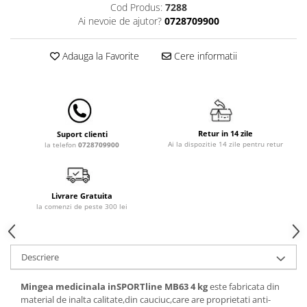
Cod Produs:
7288
Lampi de veghe
Ai nevoie de ajutor?
0728709900
Mobilier Birou
Saltele de infasat
Adauga la Favorite
Cere informatii
Retur in 14 zile
Suport clienti
Ai la dispozitie 14 zile pentru retur
la telefon
0728709900
Livrare Gratuita
la comenzi de peste 300 lei
Descriere
Mingea medicinala inSPORTline MB63 4 kg
este fabricata din
material de inalta calitate,din cauciuc,care are proprietati anti-