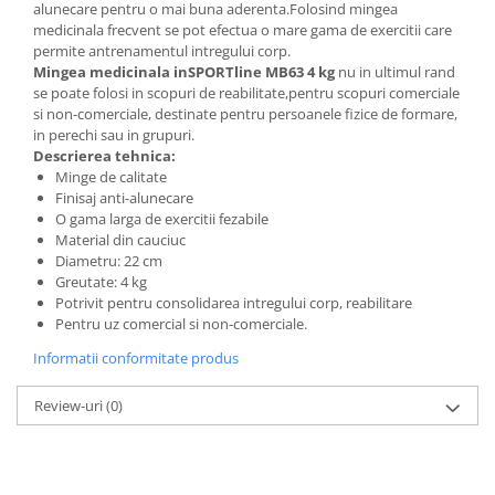
alunecare pentru o mai buna aderenta.Folosind mingea
medicinala frecvent se pot efectua o mare gama de exercitii care
permite antrenamentul intregului corp.
Mingea medicinala inSPORTline MB63 4 kg
nu in ultimul rand
se poate folosi in scopuri de reabilitate,
pentru
scopuri comerciale
si
non-
comerciale,
destinate
pentru persoanele fizice
de formare
,
in
perechi sau in grupuri
.
Descrierea tehnica:
Minge de calitate
Finisaj anti-alunecare
O gama larga
de
exercitii
fezabile
Material din cauciuc
Diametru: 22 cm
Greutate: 4 kg
Potrivit
pentru
consolidarea intregului
corp
,
reabilitare
Pentru
uz
comercial
si
non
-comerciale.
Informatii conformitate produs
Review-uri
(0)