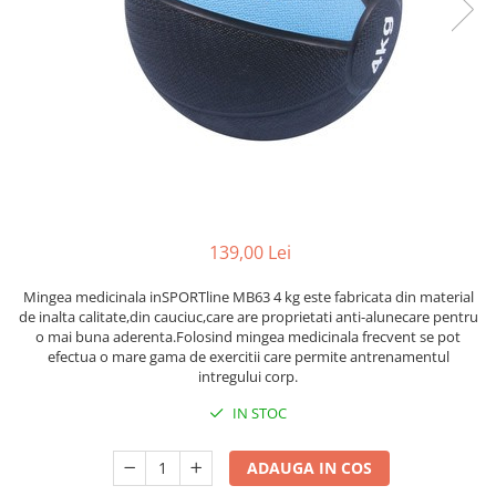
Lenjerii patut 120 x 60 cm
Termometre copii si bebe
Lenjerii patut 140 x 70 cm
Biciclete fara pedale
Alte Sporturi
Lenjerie patuturi tineret
Masinute fara pedale
Mingi fitness si medicinale
Baldachin patut
Karturi si masinute cu pedale
Scara antrenament
Paturici copii
Role copii si adulti
Perne copii si mamici
Masinute si motociclete electrice
Protectii saltea
Comode copii
Marsupii
Bariere de protectie pat
Premergatoare
139,00 Lei
Porti de siguranta
Skateboard
Mingea medicinala inSPORTline MB63 4 kg este fabricata din material
Dulap si cutii jucarii
Scaune de biciclete copii
de inalta calitate,din cauciuc,care are proprietati anti-alunecare pentru
o mai buna aderenta.Folosind mingea medicinala frecvent se pot
Sac de dormit copii
efectua o mare gama de exercitii care permite antrenamentul
Fotolii copii
intregului corp.
Leagane & balansoare & sezlonguri
IN STOC
Covorase de joaca
ADAUGA IN COS
Carusele patut