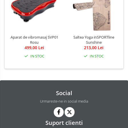
Aparat de vibromasaj SVP01
Saltea Yoga inSPORTline
Rosu
Sunshine
499,00 Lei
213,00 Lei
IN STOC
IN STOC
Social
Urmareste-ne in social media
Suport clienti