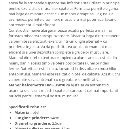
atasa fie la scripetele superior sau inferior. Este utilizat in principal
pentru exercitii ale muschilor spatelui. Forma sa permite o gama
mai larga de miscare decat cu un maner dreapt sau ingust. De
asemenea, permite o tonifiere musculara mai puternica, facand
antrenamentul mai eficient.
Constructia manerului garanteaza pozitia perfecta a mainii si
forteaza miscarea corespunzatoare. Distanta larga dintre manere
va permite sa efectuati exercitii intr-un unghi alternativ cu
prinderea ingusta. Va da posibilitatea unui antrenament mai
eficient si a unei dezvoltari complete a grupelor musculare.
Manerul din otel cu texturare impiedica alunecarea acestuia din
maini, dar in acelas timp va ofera posibilitatea unei prinderi
ferme. Datorita acestui lucru, lucram si la dezvoltarea muschilor
antebratului. Manerul este realizat din otel de calitate. Acest lucru
va permite sa va antrenati cu o greutate semnificativa.
Maner helcometru HMS UW10
va ajuta sa va antrenati cu
usurinta si eficient muschii spatelui, care sunt cei mai importanti
muschi pentru sistemul nostru muscular.
Specificatii tehnice:
Material:
otel
Lungime prindere:
14cm
Diametru prindere:
2.5cm
Distanta dintre manere:
53cm