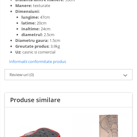
Manere:
texturate
Dimensiuni:
lungime:
47cm
latime:
20cm
inaltime:
24cm
diametrul:
2.5cm
Diametru gaura:
1.5cm
Greutate produs:
3.9kg
Uz:
casnic si comercial
Informatii conformitate produs
Review-uri
(0)
Produse similare