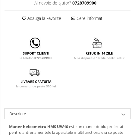
Leagane & balansoare & sezlonguri
Ai nevoie de ajutor?
0728709900
Covorase de joaca
Adauga la Favorite
Cere informatii
Carusele patut
Lampi de veghe
Mobilier Birou
RETUR IN 14 ZILE
SUPORT CLIENTI
Saltele de infasat
Ai la dispozitie 14 zile pentru retur
la telefon
0728709900
LIVRARE GRATUITA
la comenzi de peste 300 lei
Descriere
Maner helcometru HMS UW10
este un maner dublu proiectat
pentru antrenamentele la aparatele multifunctionale si se poate