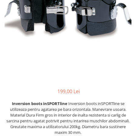
Scaune auto copii
Camera copilului
Patuturi copii
Patuturi lemn pana la 120 x 60 cm
Patuturi lemn 140 x 70 cm
Patuturi lemn 160 x 80 cm
Pat tineret
Patuturi pliabile si tarcuri de joaca
Saltele patut copii
Saltele mici
Saltele de la 120 x 60 cm
199,00 Lei
Saltele de la 140 x 70 cm
Inversion boots inSPORTline
Inversion boots inSPORTline se
Saltele 127 x 63 cm
utilizeaza pentru agatarea pe bara orizontala. Manevrare usoara.
Saltele de la 160 x 80 cm
Material Dura Firm gros in interior de inalta rezistenta si carlig de
Lenjerii patuturi
sarcina pentru agatat potrivit pentru intarirea muschilor abdominali.
Greutate maxima a utilizatorului 200kg. Diametru bara sustinere
Lenjerii patut 120 x 60 cm
maxim 30 mm.