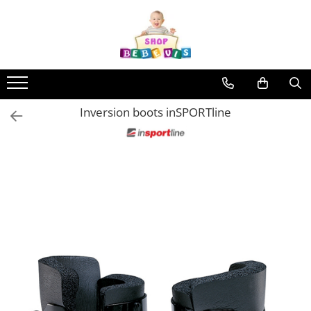
Toate Produsele
Carucioare copii
Carucioare copii sport
Inversion boots inSPORTline
Carucioare copii 2in1
Carucioare copii 3in1
Carucioare gemeni
Accesorii carucioare copii
Genti mamici
Huse ploaie si antiinsecte
Saci si invelitoare
Adaptoare
Umbrele carucioare
Accesorii diverse carucioare
Landouri pentru bebelusi