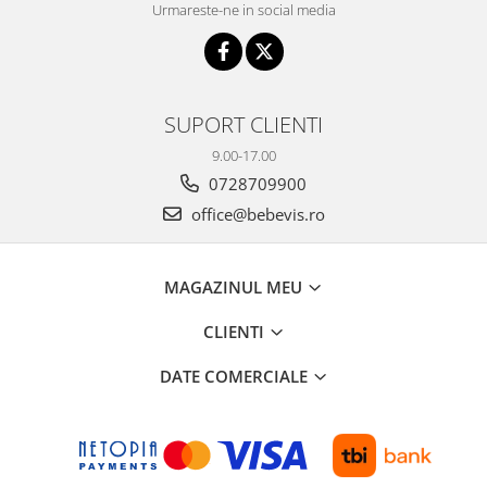
Urmareste-ne in social media
Seturi de hranire
Joaca si sport exterior
Trambuline
Centre de joaca exterior
SUPORT CLIENTI
Patine de gheata
9.00-17.00
0728709900
Patine gheata reglabile
Patine gheata fixe
office@bebevis.ro
Corturi si casute copii
Baschet
MAGAZINUL MEU
SANIUTE
CLIENTI
Mese de Tenis
DATE COMERCIALE
Articole de plaja
Jucarii pentru copii
Aparate fitness
Benzi de Alergare