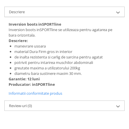
Mobilier Birou
Descriere
Saltele de infasat
Inversion boots inSPORTline
Scaun masa copii
Inversion boots inSPORTline se utilizeaza pentru agatarea pe
La plimbare
bara orizontala.
Biciclete
Descriere:
manevrare usoara
Biciclete copii cu roti 10 inch (2-4
material Dura Firm gros in interior
ani)
de inalta
rezistenta
si
carlig
de sarcina
pentru
agatat
Biciclete copii cu roti 12 inch (3-6
potrivit
pentru
intarirea muschilor
abdominali
ani)
greutate maxima a utilizatorului 200kg
diametru bara sustinere maxim 30 mm.
Biciclete copii cu roti 14 inch (3-7
Garantie: 12 luni
ani)
Producator: inSPORTline
Biciclete copii cu roti 16 inch (4-9
Informatii conformitate produs
ani)
Biciclete copii cu roti 20 inch
Review-uri
(0)
Biciclete cu roti 24 inch
Biciclete cu roti 26 inch
Biciclete cu roti 27 inch