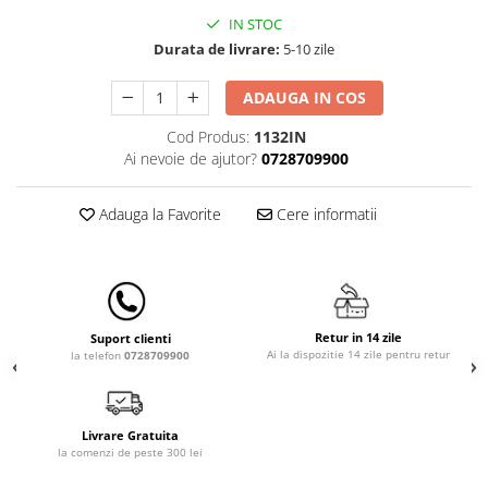
Lenjerii patut 140 x 70 cm
IN STOC
Lenjerie patuturi tineret
Durata de livrare:
5-10 zile
Baldachin patut
Paturici copii
ADAUGA IN COS
Perne copii si mamici
Cod Produs:
1132IN
Protectii saltea
Ai nevoie de ajutor?
0728709900
Comode copii
Bariere de protectie pat
Adauga la Favorite
Cere informatii
Porti de siguranta
Dulap si cutii jucarii
Sac de dormit copii
Retur in 14 zile
Suport clienti
Fotolii copii
Ai la dispozitie 14 zile pentru retur
la telefon
0728709900
Leagane & balansoare & sezlonguri
Covorase de joaca
Livrare Gratuita
Carusele patut
la comenzi de peste 300 lei
Lampi de veghe