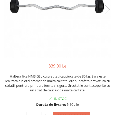
Scaune auto copii
Camera copilului
Patuturi copii
Patuturi lemn pana la 120 x 60 cm
Patuturi lemn 140 x 70 cm
Patuturi lemn 160 x 80 cm
Pat tineret
Patuturi pliabile si tarcuri de joaca
Saltele patut copii
839,00 Lei
Saltele mici
Saltele de la 120 x 60 cm
Haltera fixa HMS GSL cu greutati cauciucate de 35 kg. Bara este
realizata din otel cromat de inalta calitate. Are suprafata prevazuta cu
Saltele de la 140 x 70 cm
striatii, pentru o prindere ferma si sigura. Greutatile sunt acoperite cu
Saltele 127 x 63 cm
un strat de cauciuc de inalta calitate.
Saltele de la 160 x 80 cm
IN STOC
Lenjerii patuturi
Durata de livrare:
5-10 zile
Lenjerii patut 120 x 60 cm