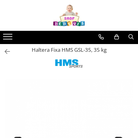
Toate Produsele
Carucioare copii
Carucioare copii sport
Haltera Fixa HMS GSL-35, 35 kg
Carucioare copii 2in1
Carucioare copii 3in1
Carucioare gemeni
Accesorii carucioare copii
Genti mamici
Huse ploaie si antiinsecte
Saci si invelitoare
Adaptoare
Umbrele carucioare
Accesorii diverse carucioare
Landouri pentru bebelusi