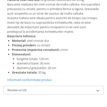
Bara este realizata din otel cromat de inalta calitate. Are
suprafata
Mobilier Birou
prevazuta cu striatii, pentru o prindere ferma si sigura. Greutatile
Saltele de infasat
sunt acoperite cu un strat de cauciuc de inalta calitate.
Aceasta haltera este ideala pentru exercitii de biceps sau triceps.
Scaun masa copii
Acest tip de bara nu suprasolicita incheieturile, ceea ce este
La plimbare
deosebit de important pentru incepatori si cei care sunt
predispusi la accidentarea incheieturilor mainii.
Biciclete
Descriere tehnica:
Biciclete copii cu roti 10 inch (2-4
Material:
otel cromat dur
ani)
Finisaj prinderi:
cu striatii
Protectie impotriva coroziunii:
crom
Biciclete copii cu roti 12 inch (3-6
Dimensiuni:
ani)
lungime totala: 124 cm
Biciclete copii cu roti 14 inch (3-7
diametrul barei: 30 mm
ani)
diametrul greutatilor: 20 cm
Greutate totala:
35 kg
Biciclete copii cu roti 16 inch (4-9
ani)
Informatii conformitate produs
Biciclete copii cu roti 20 inch
Review-uri
(0)
Biciclete cu roti 24 inch
Biciclete cu roti 26 inch
Biciclete cu roti 27 inch