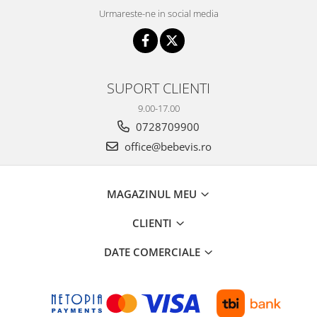
Urmareste-ne in social media
Seturi de hranire
Joaca si sport exterior
Trambuline
Centre de joaca exterior
SUPORT CLIENTI
Patine de gheata
9.00-17.00
Patine gheata reglabile
0728709900
Patine gheata fixe
office@bebevis.ro
Corturi si casute copii
Baschet
MAGAZINUL MEU
SANIUTE
CLIENTI
Mese de Tenis
Articole de plaja
DATE COMERCIALE
Jucarii pentru copii
Aparate fitness
Benzi de Alergare