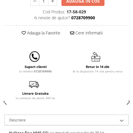
ADAUGA IN COS
Lenjerii patut 140 x 70 cm
Lenjerie patuturi tineret
Cod Produs:
17-58-029
Baldachin patut
Ai nevoie de ajutor?
0728709900
Paturici copii
Perne copii si mamici
Adauga la Favorite
Cere informatii
Protectii saltea
Comode copii
Bariere de protectie pat
Porti de siguranta
Retur in 14 zile
Suport clienti
Ai la dispozitie 14 zile pentru retur
la telefon
0728709900
Dulap si cutii jucarii
Sac de dormit copii
Fotolii copii
Livrare Gratuita
la comenzi de peste 300 lei
Leagane & balansoare & sezlonguri
Covorase de joaca
Descriere
Carusele patut
Lampi de veghe
Haltera fixa HMS GSL
cu greutati cauciucate de 35 kg.