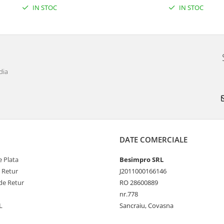
IN STOC
IN STOC
dia
DATE COMERCIALE
 Plata
Besimpro SRL
e Retur
J2011000166146
de Retur
RO 28600889
nr.778
L
Sancraiu, Covasna