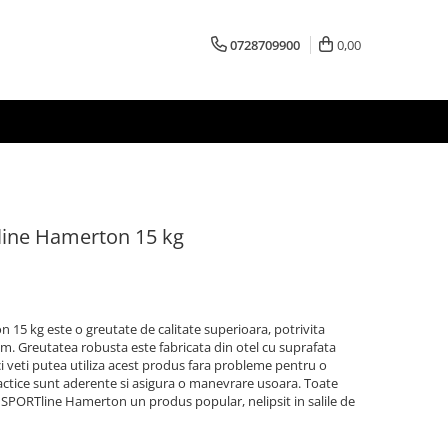
0728709900
0,00
line Hamerton 15 kg
15 kg este o greutate de calitate superioara, potrivita
m. Greutatea robusta este fabricata din otel cu suprafata
ci veti putea utiliza acest produs fara probleme pentru o
ctice sunt aderente si asigura o manevrare usoara. Toate
 inSPORTline Hamerton un produs popular, nelipsit in salile de