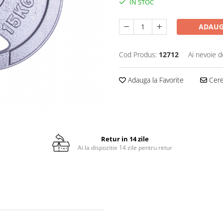
IN STOC
ADAUG
Cod Produs:
12712
Ai nevoie d
Adauga la Favorite
Cere 
Retur in 14 zile
Ai la dispozitie 14 zile pentru retur