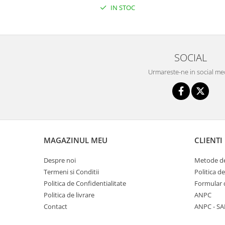
Triciclete copii si adulti
IN STOC
Trotinete copii si adulti
Biciclete fara pedale
Masinute fara pedale
SOCIAL
Karturi si masinute cu pedale
Urmareste-ne in social me
Role copii si adulti
Masinute si motociclete electrice
Marsupii
Premergatoare
MAGAZINUL MEU
CLIENTI
Skateboard
Scaune de biciclete copii
Despre noi
Metode de
Termeni si Conditii
Politica d
Baita, Igiena, Siguranta
Politica de Confidentialitate
Formular 
Baie
Politica de livrare
ANPC
Lenjerie mamici
Contact
ANPC - SA
Olite