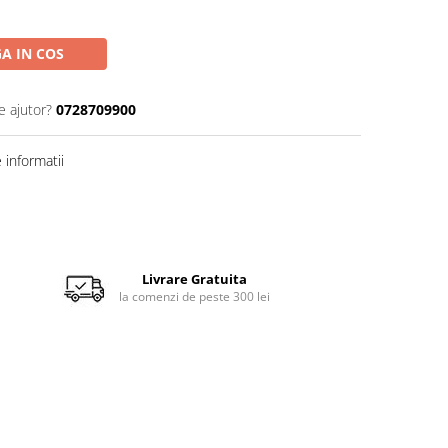
A IN COS
e ajutor?
0728709900
informatii
Livrare Gratuita
la comenzi de peste 300 lei