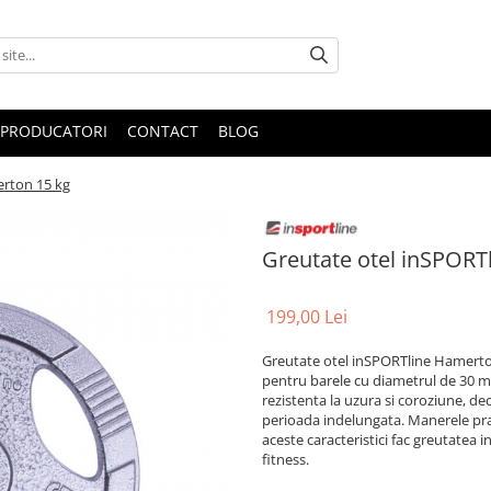
PRODUCATORI
CONTACT
BLOG
erton 15 kg
Greutate otel inSPORT
199,00 Lei
Greutate otel inSPORTline Hamerton 
pentru barele cu diametrul de 30 m
rezistenta la uzura si coroziune, de
perioada indelungata. Manerele pra
aceste caracteristici fac greutatea
fitness.