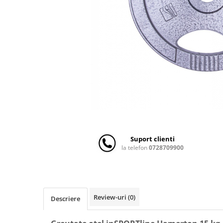
Scaune auto copii
Camera copilului
Patuturi copii
Patuturi lemn pana la 120 x 60 cm
Patuturi lemn 140 x 70 cm
Patuturi lemn 160 x 80 cm
Pat tineret
Patuturi pliabile si tarcuri de joaca
Saltele patut copii
Saltele mici
Suport clienti
Saltele de la 120 x 60 cm
la telefon
0728709900
Saltele de la 140 x 70 cm
Saltele 127 x 63 cm
Saltele de la 160 x 80 cm
Lenjerii patuturi
Review-uri
(0)
Descriere
Lenjerii patut 120 x 60 cm