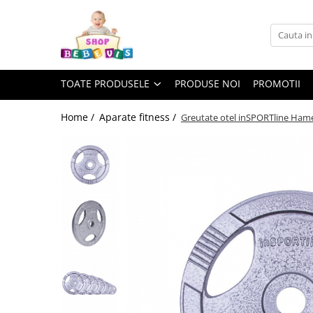
Toate Produsele
Carucioare copii
TOATE PRODUSELE
PRODUSE NOI
PROMOTII
Carucioare copii sport
Carucioare copii 2in1
Home /
Aparate fitness /
Greutate otel inSPORTline Ham
Carucioare copii 3in1
Carucioare gemeni
Accesorii carucioare copii
Genti mamici
Huse ploaie si antiinsecte
Saci si invelitoare
Adaptoare
Umbrele carucioare
Accesorii diverse carucioare
Landouri pentru bebelusi