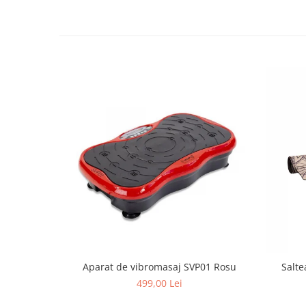
Mobilier Birou
Saltele de infasat
Scaun masa copii
La plimbare
Biciclete
Biciclete copii cu roti 10 inch (2-4
ani)
Biciclete copii cu roti 12 inch (3-6
ani)
Biciclete copii cu roti 14 inch (3-7
ani)
Biciclete copii cu roti 16 inch (4-9
ani)
Biciclete copii cu roti 20 inch
Biciclete cu roti 24 inch
Aparat de vibromasaj SVP01 Rosu
Salte
Biciclete cu roti 26 inch
499,00 Lei
Biciclete cu roti 27 inch