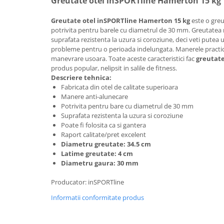
Greutate otel inSPORTline Hamerton 15 kg
Lenjerii patut 140 x 70 cm
Lenjerie patuturi tineret
Greutate otel inSPORTline Hamerton 15 kg
este o greu
Baldachin patut
potrivita pentru barele cu diametrul de 30 mm. Greutatea r
suprafata rezistenta la uzura si coroziune, deci veti putea u
Paturici copii
probleme pentru o perioada indelungata. Manerele practic
Perne copii si mamici
manevrare usoara. Toate aceste caracteristici fac
greutat
Protectii saltea
produs popular, nelipsit in salile de fitness.
Descriere tehnica:
Comode copii
Fabricata din otel de calitate superioara
Bariere de protectie pat
Manere anti-alunecare
Potrivita pentru bare cu diametrul de 30 mm
Porti de siguranta
Suprafata rezistenta la uzura si coroziune
Poate fi folosita ca si gantera
Dulap si cutii jucarii
Raport calitate/pret excelent
Sac de dormit copii
Diametru greutate: 34.5 cm
Latime greutate: 4 cm
Fotolii copii
Diametru gaura: 30 mm
Leagane & balansoare & sezlonguri
Producator: inSPORTline
Covorase de joaca
Informatii conformitate produs
Carusele patut
Lampi de veghe