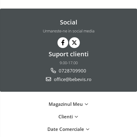
Social
Urmareste-ne in social media
Suport clienti
9.00-17.00
0728709900
office@bebevis.ro
Magazinul Meu
Clienti
Date Comerciale