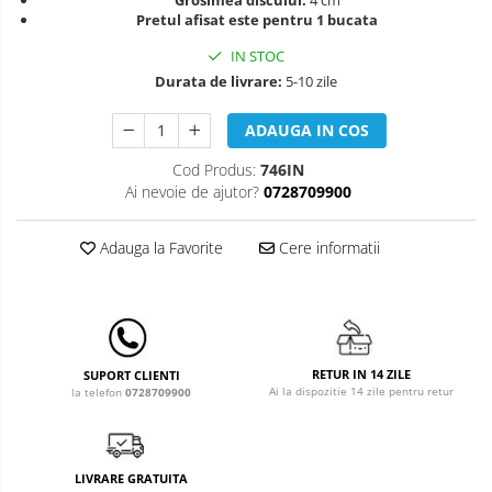
Leagane & balansoare & sezlonguri
Pretul afisat este pentru 1 bucata
Covorase de joaca
IN STOC
Durata de livrare:
5-10 zile
Carusele patut
Lampi de veghe
ADAUGA IN COS
Mobilier Birou
Cod Produs:
746IN
Ai nevoie de ajutor?
0728709900
Saltele de infasat
Adauga la Favorite
Cere informatii
RETUR IN 14 ZILE
SUPORT CLIENTI
Ai la dispozitie 14 zile pentru retur
la telefon
0728709900
LIVRARE GRATUITA