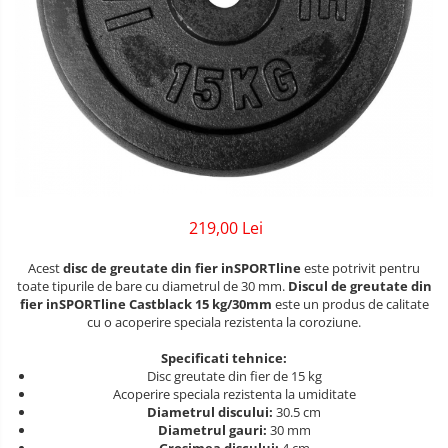
Lenjerii patuturi
Bare - Discuri - Greutati
Tensiometre
Trotinete copii si adulti
Lenjerii patut 120 x 60 cm
Saltele si Covoare sport Fitness
Termometre camera si baie
Lenjerii patut 140 x 70 cm
Biciclete fara pedale
sau Yoga
Termometre copii si bebe
Lenjerie patuturi tineret
Masinute fara pedale
Alte Sporturi
Baldachin patut
Karturi si masinute cu pedale
Paturici copii
Mingi fitness si medicinale
Perne copii si mamici
Role copii si adulti
Scara antrenament
Protectii saltea
Masinute si motociclete electrice
219,00 Lei
Comode copii
Marsupii
Bariere de protectie pat
Acest
disc de greutate din fier inSPORTline
este potrivit pentru
Premergatoare
toate tipurile de bare cu diametrul de 30 mm.
Discul de greutate din
Porti de siguranta
fier inSPORTline Castblack 15 kg/30mm
este un produs de calitate
cu o acoperire speciala rezistenta la coroziune.
Skateboard
Dulap si cutii jucarii
Specificati tehnice:
Scaune de biciclete copii
Sac de dormit copii
Disc greutate din fier de 15 kg
Acoperire speciala rezistenta la umiditate
Fotolii copii
Diametrul discului:
30.5
cm
Diametrul gauri:
30 mm
Grosimea discului:
4 cm