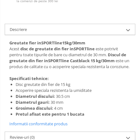
la comenzi de peste 300 lei
Descriere
Greutate fier inSPORTline15kg/30mm
Acest
disc de greutate din fier inSPORTline
este potrivit
pentru toate tipurile de bare cu diametrul de 30 mm.
Discul de
greutate din fier inSPORTline Castblack 15 kg/30mm
este un
produs de calitate cu o acoperire speciala rezistenta la coroziune.
Specificati tehnice:
Disc greutate din fier de 15 kg
Acoperire speciala rezistenta la umiditate
Diametrul discului:
30.5
cm
Diametrul gauri:
30 mm
Grosimea discului:
4 cm
Pretul afisat este pentru 1 bucata
Informatii conformitate produs
Review-uri
(0)