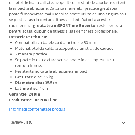
din otel de inalta calitate, acoperit cu un strat de cauciuc rezistent
la impact si abraziune. Datorita manerelor practice greutatea
poate fi manevrata mai usor si se poate utiliza de una singura sau
se poate atasa la centura fitness cu lant. Datorita acestor
caracteristici,
greutatea inSPORTline Ruberton
este perfecta
pentru acasa, cluburi de fitness si sali de fitness profesionale.
Desscriere tehnica:
Compatibila cu barele cu diametrul de 30 mm
Material: otel de calitate acoperit cu un strat de cauciuc
2 manere practice
Se poate folosi ca atare sau se poate folosi impreuna cu
centura fitness
Rezistenta ridicata la abraziune si impact
Greutate disc:
15 kg
Diametru disc:
35.5 cm
Latime disc:
4 cm
Garantie: 24 luni
Producator: inSPORTline
Informatii conformitate produs
Review-uri
(0)