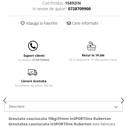
Cod Produs:
15892IN
Lampi de veghe
Ai nevoie de ajutor?
0728709900
Mobilier Birou
Saltele de infasat
Adauga la Favorite
Cere informatii
Retur in 14 zile
Suport clienti
Ai la dispozitie 14 zile pentru retur
la telefon
0728709900
Livrare Gratuita
la comenzi de peste 300 lei
Descriere
Greutate cauciucata 15kg/31mm inSPORTline Ruberton
Greutatea cauciucata inSPORTline Ruberton
este fabricata