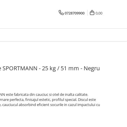
0728709900
0,00
e SPORTMANN - 25 kg / 51 mm - Negru
ste fabricata din cauciuc si otel de inalta calitate.
nare perfecta, finisajul estetic, profilul special. Discul este
, cauciucul absorbind eficient socurile in cazul impactului cu