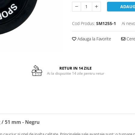
ADAUG
Cod Produs:
SM1255-1
Ai nevo
Adauga la Favorite
Cere 
RETUR IN 14 ZILE
Ai la dispozitie 14 zile pentru retur
 / 51 mm - Negru
n cauciuc si otel de inalta calitate. Principalele sale avantaje sunt: o turnare pe