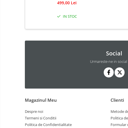
499,00 Lei
Masinute fara pedale
IN STOC
Karturi si masinute cu pedale
Role copii si adulti
Masinute si motociclete electrice
Marsupii
Social
Premergatoare
Urmareste-ne in social
Skateboard
Scaune de biciclete copii
Baie
Aparate
fitness
Lenjerie mamici
Interfoane,
Olite
Sterilizatoare,
Magazinul Meu
Clienti
Electronice
Seturi de hranire
diverse
Despre noi
Metode de
Trambuline
Termeni si Conditii
Politica d
Centre de joaca exterior
Politica de Confidentialitate
Formular 