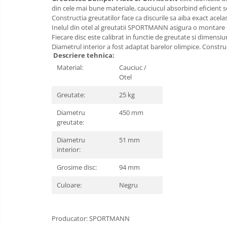
din cele mai bune materiale, cauciucul absorbind eficient so
Baldachin patut
Constructia greutatilor face ca discurile sa aiba exact acel
Paturici copii
Inelul din otel al greutatii SPORTMANN asigura o montare 
Fiecare disc este calibrat in functie de greutate si dimensi
Perne copii si mamici
Diametrul interior a fost adaptat barelor olimpice. Constru
Protectii saltea
Descriere tehnica:
Material:
Cauciuc /
Comode copii
Otel
Bariere de protectie pat
Greutate:
25 kg
Porti de siguranta
Diametru
450 mm
Dulap si cutii jucarii
greutate:
Sac de dormit copii
Diametru
51 mm
Fotolii copii
interior:
Leagane & balansoare & sezlonguri
Grosime disc:
94 mm
Covorase de joaca
Culoare:
Negru
Carusele patut
Lampi de veghe
Producator: SPORTMANN
Mobilier Birou