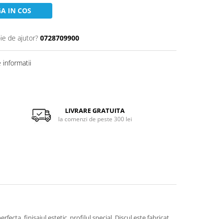
A IN COS
ie de ajutor?
0728709900
informatii
LIVRARE GRATUITA
la comenzi de peste 300 lei
rfecta, finisajul estetic, profilul special. Discul este fabricat