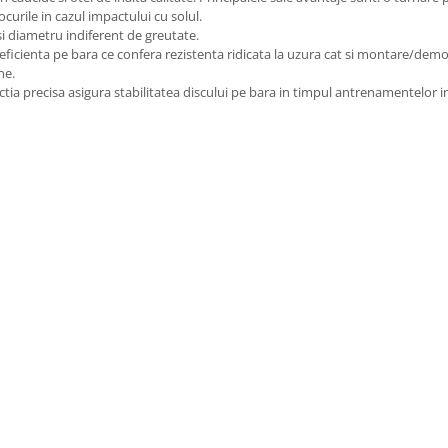
curile in cazul impactului cu solul.
asi diametru indiferent de greutate.
eficienta pe bara ce confera rezistenta ridicata la uzura cat si montare/de
une.
ctia precisa asigura stabilitatea discului pe bara in timpul antrenamentelor i