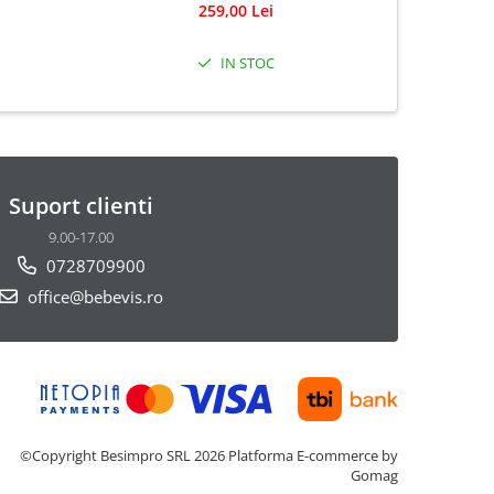
259,00 Lei
IN STOC
Suport clienti
9.00-17.00
0728709900
office@bebevis.ro
©Copyright Besimpro SRL 2026
Platforma E-commerce by
Gomag