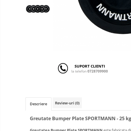
copii
Landouri pentru bebelusi
Patuturi copii
Patuturi lemn pana la 120 x 60 cm
Patuturi lemn 140 x 70 cm
Patuturi lemn 160 x 80 cm
Pat tineret
Patuturi pliabile si tarcuri de joaca
Saltele patut copii
SUPORT CLIENTI
Saltele mici
la telefon
0728709900
Saltele de la 120 x 60 cm
Saltele de la 140 x 70 cm
Saltele 127 x 63 cm
Saltele de la 160 x 80 cm
Review-uri
(0)
Descriere
Lenjerii patuturi
Lenjerii patut 120 x 60 cm
Greutate Bumper Plate SPORTMANN - 25 kg
Lenjerii patut 140 x 70 cm
Greutatea Bumper Plate SPORTMANN
este fabricata di
Lenjerie patuturi tineret