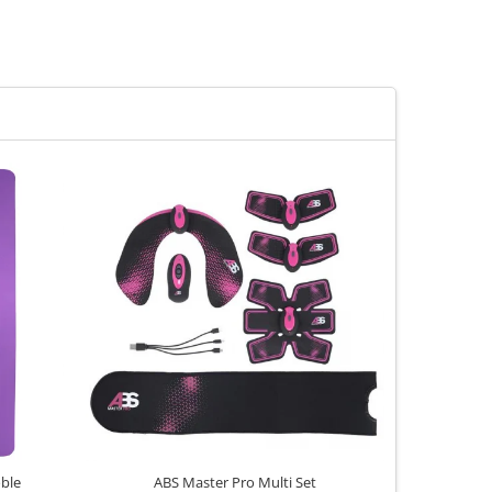
oble
ABS Master Pro Multi Set
Aparat de