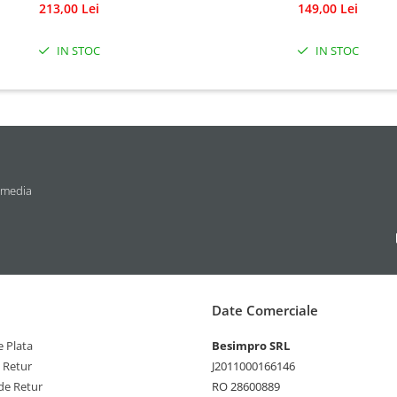
213,00 Lei
149,00 Lei
IN STOC
IN STOC
 media
Date Comerciale
 Plata
Besimpro SRL
e Retur
J2011000166146
de Retur
RO 28600889