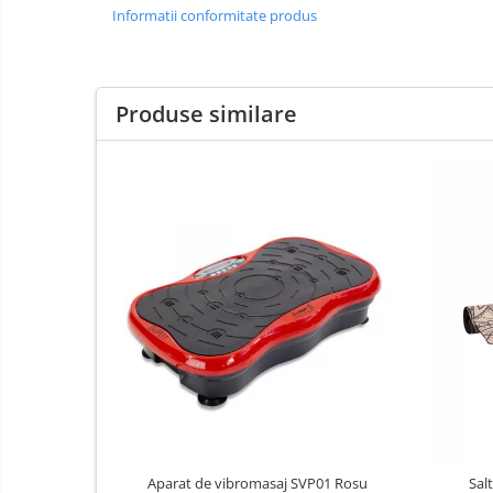
Informatii conformitate produs
Saltele de infasat
Biciclete
Biciclete copii cu roti 10 inch (2-4
Produse similare
ani)
Biciclete copii cu roti 12 inch (3-6
ani)
Biciclete copii cu roti 14 inch (3-7
ani)
Biciclete copii cu roti 16 inch (4-9
ani)
Biciclete copii cu roti 20 inch
Biciclete cu roti 24 inch
Biciclete cu roti 26 inch
Biciclete cu roti 27 inch
Triciclete copii si adulti
Trotinete copii si adulti
Aparat de vibromasaj SVP01 Rosu
Sal
Biciclete fara pedale