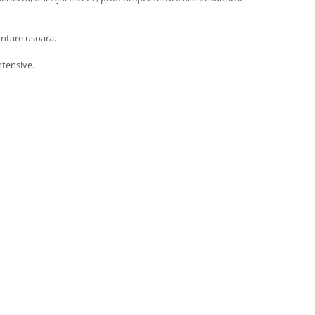
montare usoara.
ntensive.