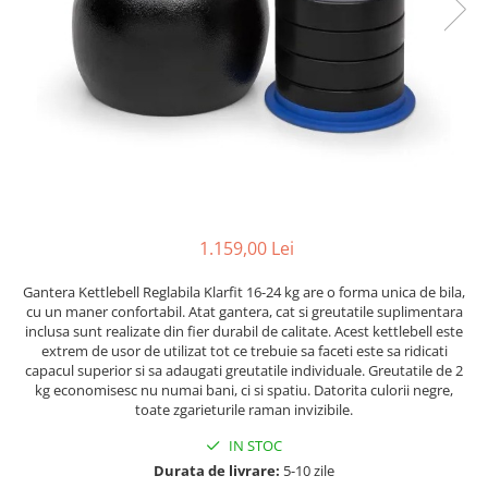
Lenjerii patut 120 x 60 cm
Termometre copii si bebe
Lenjerii patut 140 x 70 cm
Biciclete fara pedale
Alte Sporturi
Lenjerie patuturi tineret
Masinute fara pedale
Mingi fitness si medicinale
Baldachin patut
Karturi si masinute cu pedale
Scara antrenament
Paturici copii
Role copii si adulti
Perne copii si mamici
Masinute si motociclete electrice
Protectii saltea
Comode copii
Marsupii
Bariere de protectie pat
Premergatoare
1.159,00 Lei
Porti de siguranta
Skateboard
Gantera Kettlebell Reglabila Klarfit 16-24 kg are o forma unica de bila,
Dulap si cutii jucarii
Scaune de biciclete copii
cu un maner confortabil. Atat gantera, cat si greutatile suplimentara
inclusa sunt realizate din fier durabil de calitate. Acest kettlebell este
Sac de dormit copii
extrem de usor de utilizat tot ce trebuie sa faceti este sa ridicati
Fotolii copii
capacul superior si sa adaugati greutatile individuale. Greutatile de 2
kg economisesc nu numai bani, ci si spatiu. Datorita culorii negre,
Leagane & balansoare & sezlonguri
toate zgarieturile raman invizibile.
Covorase de joaca
IN STOC
Durata de livrare:
5-10 zile
Carusele patut