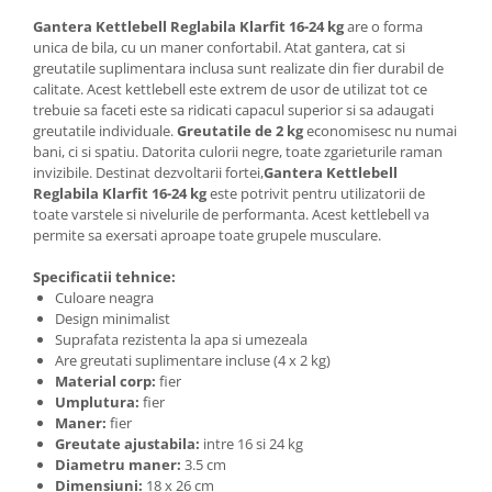
Gantera Kettlebell Reglabila Klarfit 16-24 kg
are o forma
unica de bila, cu un maner confortabil. Atat gantera, cat si
greutatile suplimentara inclusa sunt realizate din fier durabil de
calitate. Acest kettlebell este extrem de usor de utilizat tot ce
trebuie sa faceti este sa ridicati capacul superior si sa adaugati
greutatile individuale.
Greutatile de 2 kg
economisesc nu numai
bani, ci si spatiu. Datorita culorii negre, toate zgarieturile raman
invizibile. Destinat dezvoltarii fortei,
Gantera Kettlebell
Reglabila Klarfit 16-24 kg
este potrivit pentru utilizatorii de
toate varstele si nivelurile de performanta. Acest kettlebell va
permite sa exersati aproape toate grupele musculare.
Specificatii tehnice:
Culoare neagra
Design minimalist
Suprafata rezistenta la apa si umezeala
Are greutati suplimentare incluse (4 x 2 kg)
Material corp:
fier
Umplutura:
fier
Maner:
fier
Greutate ajustabila:
intre 16 si 24 kg
Diametru maner:
3.5 cm
Dimensiuni:
18 x 26 cm