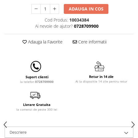
Lampi de veghe
ADAUGA IN COS
Mobilier Birou
Cod Produs:
10034384
Saltele de infasat
Ai nevoie de ajutor?
0728709900
Adauga la Favorite
Cere informatii
Retur in 14 zile
Suport clienti
Ai la dispozitie 14 zile pentru retur
la telefon
0728709900
Livrare Gratuita
la comenzi de peste 300 lei
Descriere