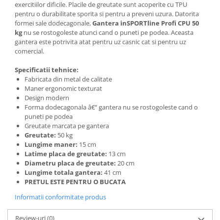
exercitiilor dificile. Placile de greutate sunt acoperite cu
TPU
pentru o durabilitate sporita
si pentru a preveni uzura. Datorita
formei sale dodecagonale,
Gantera inSPORTline Profi CPU 50
kg
nu se rostogoleste atunci cand o puneti pe podea. Aceasta
gantera este potrivita atat pentru uz casnic cat si pentru uz
comercial.
Specificatii tehnice:
Fabricata din metal de calitate
Maner ergonomic texturat
Design modern
Forma dodecagonala â€“ gantera nu se rostogoleste cand o
puneti pe podea
Greutate marcata pe gantera
Greutate:
50 kg
Lungime maner:
15 cm
Latime placa de greutate:
13 cm
Diametru placa de greutate:
20 cm
Lungime totala gantera:
41 cm
PRETUL ESTE PENTRU O BUCATA
Informatii conformitate produs
Review-uri
(0)