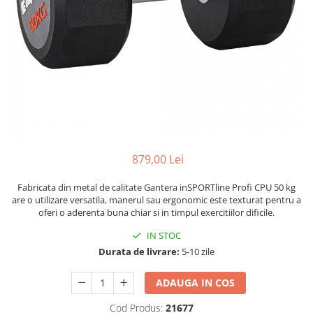
Lenjerii patut 120 x 60 cm
Termometre copii si bebe
Lenjerii patut 140 x 70 cm
Biciclete fara pedale
Alte Sporturi
Lenjerie patuturi tineret
Masinute fara pedale
Mingi fitness si medicinale
Baldachin patut
Karturi si masinute cu pedale
Scara antrenament
Paturici copii
Role copii si adulti
Perne copii si mamici
Masinute si motociclete electrice
Protectii saltea
Comode copii
Marsupii
Bariere de protectie pat
Premergatoare
879,00 Lei
Porti de siguranta
Skateboard
Fabricata din metal de calitate Gantera inSPORTline Profi CPU 50 kg
Dulap si cutii jucarii
Scaune de biciclete copii
are o utilizare versatila, manerul sau ergonomic este texturat pentru a
oferi o aderenta buna chiar si in timpul exercitiilor dificile.
Sac de dormit copii
IN STOC
Fotolii copii
Durata de livrare:
5-10 zile
Leagane & balansoare & sezlonguri
Covorase de joaca
ADAUGA IN COS
Carusele patut
Cod Produs:
21677