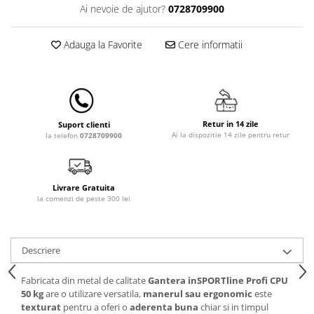
Ai nevoie de ajutor?
0728709900
Lampi de veghe
Mobilier Birou
Adauga la Favorite
Cere informatii
Saltele de infasat
Retur in 14 zile
Suport clienti
Ai la dispozitie 14 zile pentru retur
la telefon
0728709900
Livrare Gratuita
la comenzi de peste 300 lei
Descriere
Fabricata din metal de calitate
Gantera inSPORTline Profi CPU
50 kg
are o utilizare versatila,
manerul sau ergonomic
este
texturat
pentru a oferi o
aderenta buna
chiar si in timpul