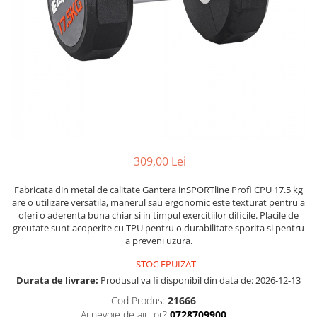
Lenjerii patut 120 x 60 cm
Termometre copii si bebe
Lenjerii patut 140 x 70 cm
Biciclete fara pedale
Alte Sporturi
Lenjerie patuturi tineret
Masinute fara pedale
Mingi fitness si medicinale
Baldachin patut
Karturi si masinute cu pedale
Scara antrenament
Paturici copii
Role copii si adulti
Perne copii si mamici
Masinute si motociclete electrice
Protectii saltea
Comode copii
Marsupii
Bariere de protectie pat
Premergatoare
309,00 Lei
Porti de siguranta
Skateboard
Fabricata din metal de calitate Gantera inSPORTline Profi CPU 17.5 kg
Dulap si cutii jucarii
Scaune de biciclete copii
are o utilizare versatila, manerul sau ergonomic este texturat pentru a
oferi o aderenta buna chiar si in timpul exercitiilor dificile. Placile de
Sac de dormit copii
greutate sunt acoperite cu TPU pentru o durabilitate sporita si pentru
Fotolii copii
a preveni uzura.
Leagane & balansoare & sezlonguri
STOC EPUIZAT
Durata de livrare:
Produsul va fi disponibil din data de: 2026-12-13
Covorase de joaca
Cod Produs:
21666
Carusele patut
Ai nevoie de ajutor?
0728709900