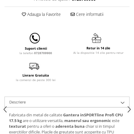
Lampi de veghe
Mobilier Birou
Adauga la Favorite
Cere informatii
Saltele de infasat
Retur in 14 zile
Suport clienti
Ai la dispozitie 14 zile pentru retur
la telefon
0728709900
Livrare Gratuita
la comenzi de peste 300 lei
Descriere
Fabricata din metal de calitate
Gantera inSPORTline Profi CPU
17.5 kg
are o utilizare versatila,
manerul sau ergonomic
este
texturat
pentru a oferi o
aderenta buna
chiar si in timpul
exercitiilor dificile. Placile de greutate sunt acoperite cu
TPU