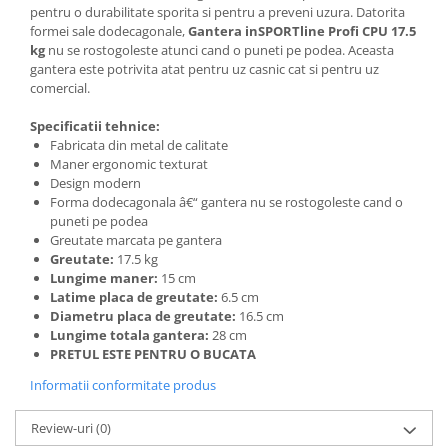
pentru o durabilitate sporita
si pentru a preveni uzura. Datorita
formei sale dodecagonale,
Gantera inSPORTline Profi CPU 17.5
kg
nu se rostogoleste atunci cand o puneti pe podea. Aceasta
gantera este potrivita atat pentru uz casnic cat si pentru uz
comercial.
Specificatii tehnice:
Fabricata din metal de calitate
Maner ergonomic texturat
Design modern
Forma dodecagonala â€“ gantera nu se rostogoleste cand o
puneti pe podea
Greutate marcata pe gantera
Greutate:
17.5 kg
Lungime maner:
15 cm
Latime placa de greutate:
6.5 cm
Diametru placa de greutate:
16.5 cm
Lungime totala gantera:
28 cm
PRETUL ESTE PENTRU O BUCATA
Informatii conformitate produs
Review-uri
(0)