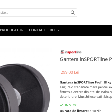
PRODUCATORI
CONTACT
BLOG
Gantera inSPORTline P
299,00 Lei
Gantera inSPORTline Profi 18 kg
asigura o stabilitate mare pentru exer
fitness. Gantera din otel de inalta 
deteriorare. Muschii exersati : biceps
IN STOC
Durata de livrare:
5-10 zile