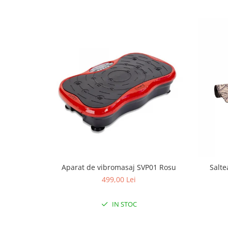
Mobilier Birou
Saltele de infasat
Scaun masa copii
La plimbare
Biciclete
Biciclete copii cu roti 10 inch (2-4
ani)
Biciclete copii cu roti 12 inch (3-6
ani)
Biciclete copii cu roti 14 inch (3-7
ani)
Biciclete copii cu roti 16 inch (4-9
ani)
Aparat de vibromasaj SVP01 Rosu
Salte
Biciclete copii cu roti 20 inch
499,00 Lei
Biciclete cu roti 24 inch
IN STOC
Biciclete cu roti 26 inch
Biciclete cu roti 27 inch