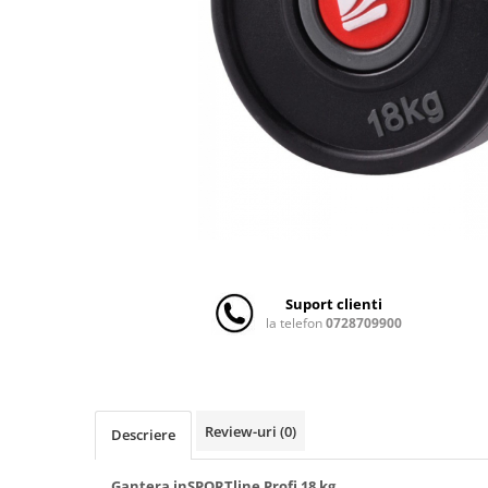
Scaune auto copii
Camera copilului
Patuturi copii
Patuturi lemn pana la 120 x 60 cm
Patuturi lemn 140 x 70 cm
Patuturi lemn 160 x 80 cm
Pat tineret
Patuturi pliabile si tarcuri de joaca
Saltele patut copii
Saltele mici
Suport clienti
Saltele de la 120 x 60 cm
la telefon
0728709900
Saltele de la 140 x 70 cm
Saltele 127 x 63 cm
Saltele de la 160 x 80 cm
Lenjerii patuturi
Review-uri
(0)
Descriere
Lenjerii patut 120 x 60 cm
Gantera inSPORTline Profi 18 kg