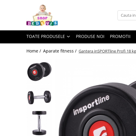
Toate Produsele
Carucioare copii
TOATE PRODUSELE
PRODUSE NOI
PROMOTII
Carucioare copii sport
Carucioare copii 2in1
Home /
Aparate fitness /
Gantera inSPORTline Profi 18 kg
Carucioare copii 3in1
Carucioare gemeni
Accesorii carucioare copii
Genti mamici
Huse ploaie si antiinsecte
Saci si invelitoare
Adaptoare
Umbrele carucioare
Accesorii diverse carucioare
Landouri pentru bebelusi