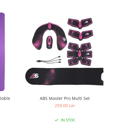
Doble
ABS Master Pro Multi Set
Aparat de
259,00 Lei
IN STOC