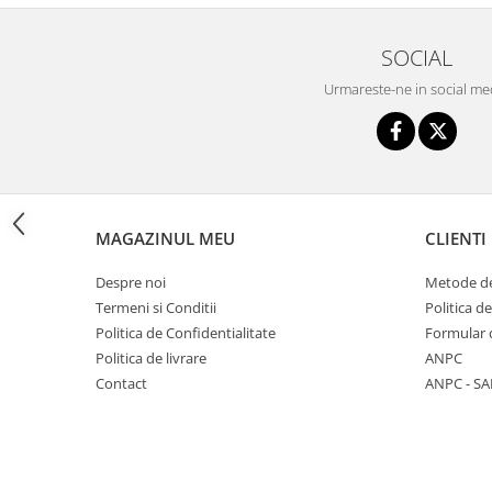
Triciclete copii si adulti
Trotinete copii si adulti
SOCIAL
Biciclete fara pedale
Urmareste-ne in social me
Masinute fara pedale
Karturi si masinute cu pedale
Role copii si adulti
Masinute si motociclete electrice
MAGAZINUL MEU
CLIENTI
Marsupii
Premergatoare
Despre noi
Metode de
Termeni si Conditii
Politica d
Skateboard
Politica de Confidentialitate
Formular 
Scaune de biciclete copii
Politica de livrare
ANPC
Baita, Igiena, Siguranta
Contact
ANPC - SA
Baie
Lenjerie mamici
Olite