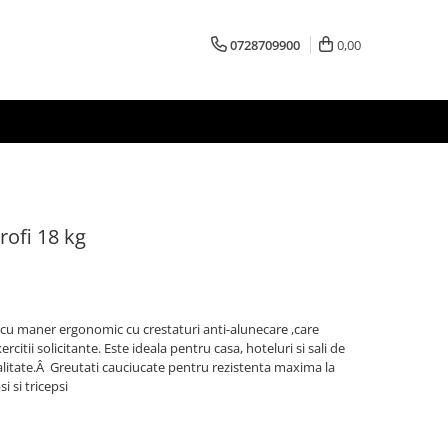
0728709900
0,00
rofi 18 kg
cu maner ergonomic cu crestaturi anti-alunecare ,care
citii solicitante. Este ideala pentru casa, hoteluri si sali de
calitate.Â Greutati cauciucate pentru rezistenta maxima la
i si tricepsi