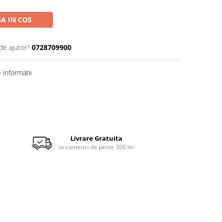
A IN COS
de ajutor?
0728709900
informatii
Livrare Gratuita
la comenzi de peste 300 lei