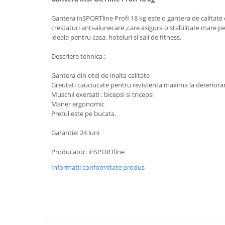
Lenjerii patut 140 x 70 cm
Lenjerie patuturi tineret
Gantera inSPORTline Profi 18 kg este o gantera de calitat
crestaturi anti-alunecare ,care asigura o stabilitate mare pe
Baldachin patut
ideala pentru casa, hoteluri si sali de fitness.
Paturici copii
Perne copii si mamici
Descriere tehnica :
Protectii saltea
Gantera din otel de inalta calitate
Comode copii
Greutati cauciucate pentru rezistenta maxima la deteriora
Muschii exersati : bicepsi si tricepsi
Bariere de protectie pat
Maner ergonomic
Porti de siguranta
Pretul este pe bucata.
Dulap si cutii jucarii
Garantie: 24 luni
Sac de dormit copii
Producator: inSPORTline
Fotolii copii
Informatii conformitate produs
Leagane & balansoare & sezlonguri
Covorase de joaca
Carusele patut
Lampi de veghe