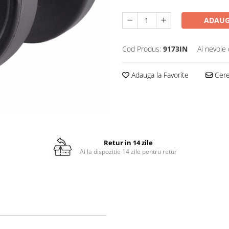
ADAUG
Cod Produs:
9173IN
Ai nevoie 
Adauga la Favorite
Cere 
Retur in 14 zile
Ai la dispozitie 14 zile pentru retur