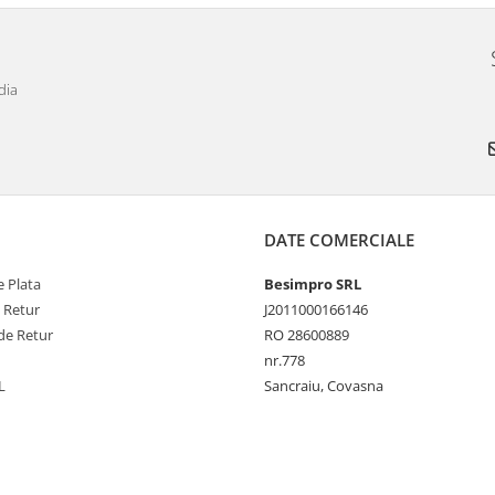
dia
DATE COMERCIALE
 Plata
Besimpro SRL
e Retur
J2011000166146
de Retur
RO 28600889
nr.778
L
Sancraiu, Covasna