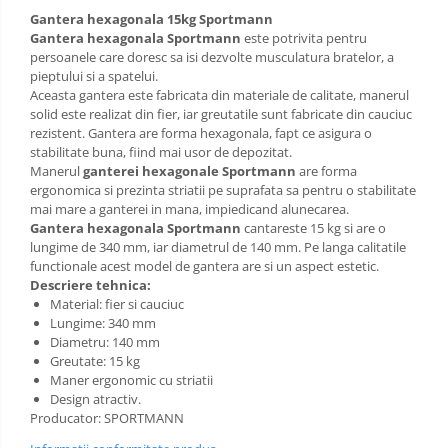
Gantera hexagonala 15kg Sportmann
Gantera hexagonala Sportmann
este potrivita pentru
persoanele care doresc sa isi dezvolte musculatura bratelor, a
pieptului si a spatelui.
Aceasta gantera este fabricata din materiale de calitate, manerul
solid este realizat din fier, iar greutatile sunt fabricate din cauciuc
rezistent. Gantera are forma hexagonala, fapt ce asigura o
stabilitate buna, fiind mai usor de depozitat.
Manerul
ganterei hexagonale Sportmann
are forma
ergonomica si prezinta striatii pe suprafata sa pentru o stabilitate
mai mare a ganterei in mana, impiedicand alunecarea.
Gantera hexagonala Sportmann
cantareste 15 kg si are o
lungime de 340 mm, iar diametrul de 140 mm. Pe langa calitatile
functionale acest model de gantera are si un aspect estetic.
Descriere tehnica:
Material: fier si cauciuc
Lungime: 340 mm
Diametru: 140 mm
Greutate: 15 kg
Maner ergonomic cu striatii
Design atractiv.
Producator: SPORTMANN