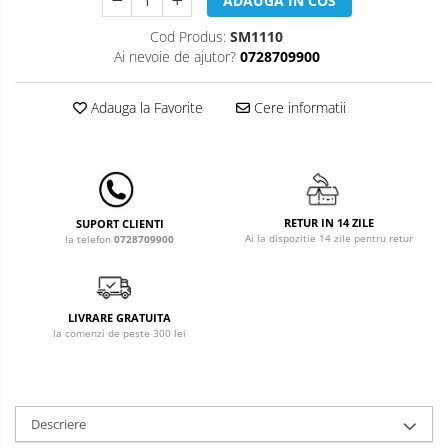
ADAUGA IN COS
Leagane & balansoare & sezlonguri
Cod Produs:
SM1110
Covorase de joaca
Ai nevoie de ajutor?
0728709900
Carusele patut
Adauga la Favorite
Cere informatii
Lampi de veghe
Mobilier Birou
Saltele de infasat
RETUR IN 14 ZILE
SUPORT CLIENTI
Ai la dispozitie 14 zile pentru retur
la telefon
0728709900
LIVRARE GRATUITA
la comenzi de peste 300 lei
Descriere