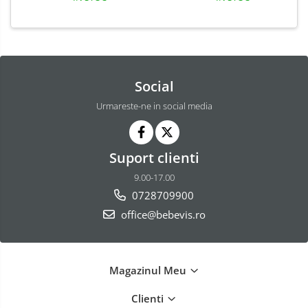
Social
Urmareste-ne in social media
Suport clienti
9.00-17.00
0728709900
office@bebevis.ro
Magazinul Meu
Clienti