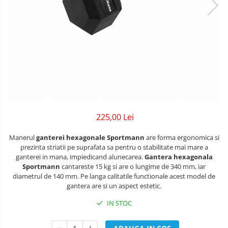
Lenjerii patuturi
Bare - Discuri - Greutati
Tensiometre
Trotinete copii si adulti
Lenjerii patut 120 x 60 cm
Saltele si Covoare sport Fitness
Termometre camera si baie
Lenjerii patut 140 x 70 cm
Biciclete fara pedale
sau Yoga
Termometre copii si bebe
Lenjerie patuturi tineret
Masinute fara pedale
Alte Sporturi
Baldachin patut
Karturi si masinute cu pedale
Paturici copii
Mingi fitness si medicinale
Perne copii si mamici
Role copii si adulti
Scara antrenament
Protectii saltea
Masinute si motociclete electrice
Comode copii
225,00 Lei
Marsupii
Bariere de protectie pat
Manerul
ganterei hexagonale Sportmann
are forma ergonomica si
Premergatoare
prezinta striatii pe suprafata sa pentru o stabilitate mai mare a
Porti de siguranta
ganterei in mana, impiedicand alunecarea.
Gantera hexagonala
Skateboard
Sportmann
cantareste 15 kg si are o lungime de 340 mm, iar
Dulap si cutii jucarii
diametrul de 140 mm. Pe langa calitatile functionale acest model de
Scaune de biciclete copii
gantera are si un aspect estetic.
Sac de dormit copii
IN STOC
Fotolii copii