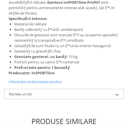
durabilitÄƒÈ›ii ridicate,
Gantera inSPORTline ProfiST
este
potrivitÄƒ pentru antrenamente intense atât acasÄƒ, cât È™i în
sÄƒlile de fitness.
SpecificaÈ›ii tehnice:
Material de calitate
BarÄƒ calibratÄƒ cu È™anÈ› antiderapant
Discurile de greutate sunt marcate È™i au acoperire specialÄƒ
rezistentÄƒ la transpiraÈ›ie È™i umiditate
GreutÄƒÈ›ile sunt fixate cu un È™urub interior hexagonal
GanterÄƒ cu greutÄƒÈ›i fixe
Greutate ganterei, cu barÄƒ:
10 kg
Potrivit pentru uz casnic È™i comercial
PreÈ›ul este pentru 1 bucatÄƒ
Producator: inSPORTline
Informatii conformitate produs
Review-uri
(0)
PRODUSE SIMILARE