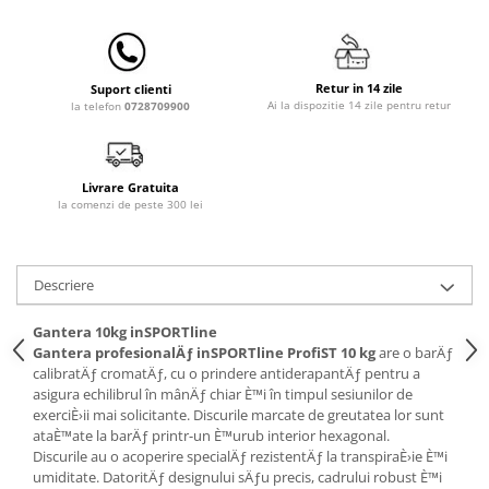
Lampi de veghe
Mobilier Birou
Saltele de infasat
Retur in 14 zile
Suport clienti
Ai la dispozitie 14 zile pentru retur
la telefon
0728709900
Livrare Gratuita
la comenzi de peste 300 lei
Descriere
Gantera 10kg inSPORTline
Gantera profesionalÄƒ inSPORTline ProfiST 10 kg
are o barÄƒ
calibratÄƒ cromatÄƒ, cu o prindere antiderapantÄƒ pentru a
asigura echilibrul în mânÄƒ chiar È™i în timpul sesiunilor de
exerciÈ›ii mai solicitante. Discurile marcate de greutatea lor sunt
ataÈ™ate la barÄƒ printr-un È™urub interior hexagonal.
Discurile au o acoperire specialÄƒ rezistentÄƒ la transpiraÈ›ie È™i
umiditate. DatoritÄƒ designului sÄƒu precis, cadrului robust È™i