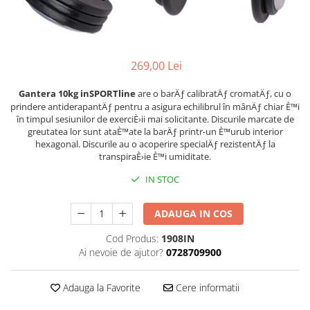
Lenjerii patut 120 x 60 cm
Termometre copii si bebe
Lenjerii patut 140 x 70 cm
Biciclete fara pedale
Alte Sporturi
Lenjerie patuturi tineret
Masinute fara pedale
Mingi fitness si medicinale
Baldachin patut
Karturi si masinute cu pedale
Scara antrenament
269,00 Lei
Paturici copii
Role copii si adulti
Perne copii si mamici
Gantera 10kg inSPORTline
are o barÄƒ calibratÄƒ cromatÄƒ, cu o
prindere antiderapantÄƒ pentru a asigura echilibrul în mânÄƒ chiar È™i
Masinute si motociclete electrice
Protectii saltea
în timpul sesiunilor de exerciÈ›ii mai solicitante. Discurile marcate de
Comode copii
Marsupii
greutatea lor sunt ataÈ™ate la barÄƒ printr-un È™urub interior
hexagonal. Discurile au o acoperire specialÄƒ rezistentÄƒ la
Bariere de protectie pat
Premergatoare
transpiraÈ›ie È™i umiditate.
Porti de siguranta
Skateboard
IN STOC
Dulap si cutii jucarii
Scaune de biciclete copii
ADAUGA IN COS
Sac de dormit copii
Fotolii copii
Cod Produs:
1908IN
Ai nevoie de ajutor?
0728709900
Leagane & balansoare & sezlonguri
Covorase de joaca
Adauga la Favorite
Cere informatii
Carusele patut