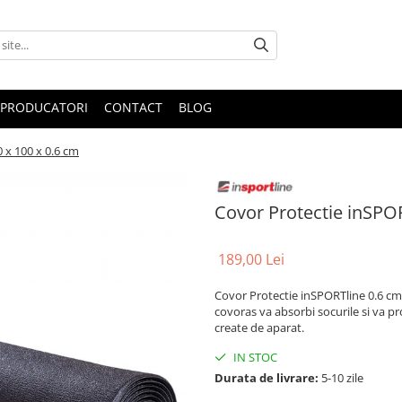
PRODUCATORI
CONTACT
BLOG
 x 100 x 0.6 cm
Covor Protectie inSPOR
189,00 Lei
Covor Protectie inSPORTline 0.6 cm 
covoras va absorbi socurile si va pr
create de aparat.
IN STOC
Durata de livrare:
5-10 zile