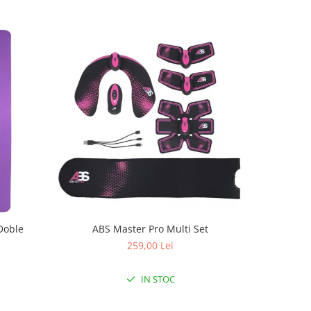
Doble
ABS Master Pro Multi Set
Aparat de
259,00 Lei
IN STOC