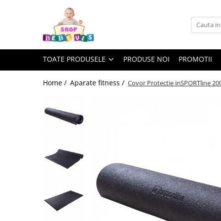
Toate Produsele
Carucioare copii
TOATE PRODUSELE
PRODUSE NOI
PROMOTII
Carucioare copii sport
Carucioare copii 2in1
Home /
Aparate fitness /
Covor Protectie inSPORTline 200
Carucioare copii 3in1
Carucioare gemeni
Accesorii carucioare copii
Genti mamici
Huse ploaie si antiinsecte
Saci si invelitoare
Adaptoare
Umbrele carucioare
Accesorii diverse carucioare
Landouri pentru bebelusi