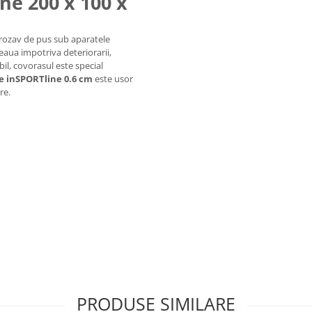
ne 200 x 100 x
rozav de pus sub aparatele
eaua impotriva deteriorarii,
il, covorasul este special
e inSPORTline 0.6 cm
este usor
re.
PRODUSE SIMILARE