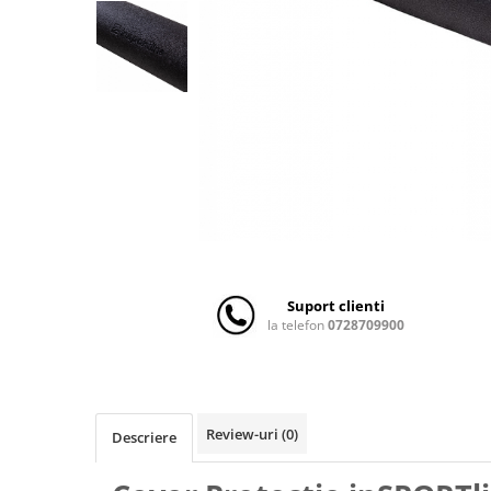
Scaune auto copii
Camera copilului
Patuturi copii
Patuturi lemn pana la 120 x 60 cm
Patuturi lemn 140 x 70 cm
Patuturi lemn 160 x 80 cm
Pat tineret
Patuturi pliabile si tarcuri de joaca
Saltele patut copii
Saltele mici
Suport clienti
Saltele de la 120 x 60 cm
la telefon
0728709900
Saltele de la 140 x 70 cm
Saltele 127 x 63 cm
Saltele de la 160 x 80 cm
Lenjerii patuturi
Review-uri
(0)
Descriere
Lenjerii patut 120 x 60 cm