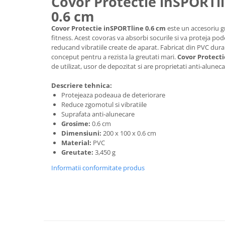
Covor Protectie inSPORTli
Lenjerii patut 140 x 70 cm
0.6 cm
Lenjerie patuturi tineret
Covor Protectie inSPORTline 0.6 cm
este un accesoriu g
Baldachin patut
fitness. Acest covoras va absorbi socurile si va proteja pod
Paturici copii
reducand vibratiile create de aparat. Fabricat din PVC durab
Perne copii si mamici
conceput pentru a rezista la greutati mari.
Covor Protecti
de utilizat, usor de depozitat si are proprietati anti-aluneca
Protectii saltea
Comode copii
Descriere tehnica:
Protejeaza podeaua de deteriorare
Bariere de protectie pat
Reduce zgomotul si vibratiile
Porti de siguranta
Suprafata anti-alunecare
Grosime:
0.6 cm
Dulap si cutii jucarii
Dimensiuni:
200 x 100 x 0.6 cm
Material:
PVC
Sac de dormit copii
Greutate:
3,450 g
Fotolii copii
Informatii conformitate produs
Leagane & balansoare & sezlonguri
Covorase de joaca
Carusele patut
Lampi de veghe