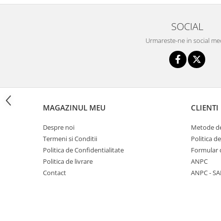
Triciclete copii si adulti
Trotinete copii si adulti
SOCIAL
Biciclete fara pedale
Urmareste-ne in social me
Masinute fara pedale
Karturi si masinute cu pedale
Role copii si adulti
Masinute si motociclete electrice
MAGAZINUL MEU
CLIENTI
Marsupii
Premergatoare
Despre noi
Metode de
Termeni si Conditii
Politica d
Skateboard
Politica de Confidentialitate
Formular 
Scaune de biciclete copii
Politica de livrare
ANPC
Baita, Igiena, Siguranta
Contact
ANPC - SA
Baie
Lenjerie mamici
Olite