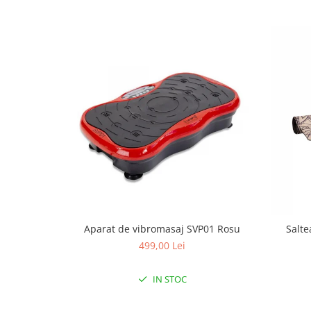
Mobilier Birou
Saltele de infasat
Scaun masa copii
La plimbare
Biciclete
Biciclete copii cu roti 10 inch (2-4
ani)
Biciclete copii cu roti 12 inch (3-6
ani)
Biciclete copii cu roti 14 inch (3-7
ani)
Biciclete copii cu roti 16 inch (4-9
ani)
Aparat de vibromasaj SVP01 Rosu
Salte
Biciclete copii cu roti 20 inch
499,00 Lei
Biciclete cu roti 24 inch
IN STOC
Biciclete cu roti 26 inch
Biciclete cu roti 27 inch