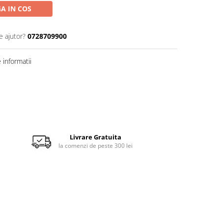
A IN COS
e ajutor?
0728709900
informatii
Livrare Gratuita
la comenzi de peste 300 lei