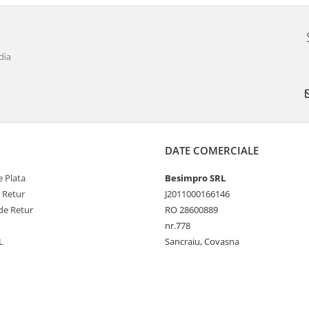
dia
DATE COMERCIALE
 Plata
Besimpro SRL
e Retur
J2011000166146
de Retur
RO 28600889
nr.778
L
Sancraiu, Covasna