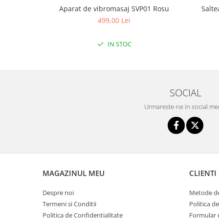
Triciclete copii si adulti
Aparat de vibromasaj SVP01 Rosu
Salte
Trotinete copii si adulti
499,00 Lei
Biciclete fara pedale
IN STOC
Masinute fara pedale
Karturi si masinute cu pedale
Role copii si adulti
SOCIAL
Masinute si motociclete electrice
Urmareste-ne in social me
Marsupii
Premergatoare
Skateboard
Scaune de biciclete copii
Baita, Igiena, Siguranta
MAGAZINUL MEU
CLIENTI
Baie
Despre noi
Metode de
Lenjerie mamici
Termeni si Conditii
Politica d
Olite
Politica de Confidentialitate
Formular 