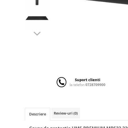
Scaune auto copii
Camera copilului
Patuturi copii
Patuturi lemn pana la 120 x 60 cm
Patuturi lemn 140 x 70 cm
Patuturi lemn 160 x 80 cm
Pat tineret
Patuturi pliabile si tarcuri de joaca
Saltele patut copii
Saltele mici
Suport clienti
Saltele de la 120 x 60 cm
la telefon
0728709900
Saltele de la 140 x 70 cm
Saltele 127 x 63 cm
Saltele de la 160 x 80 cm
Lenjerii patuturi
Review-uri
(0)
Descriere
Lenjerii patut 120 x 60 cm