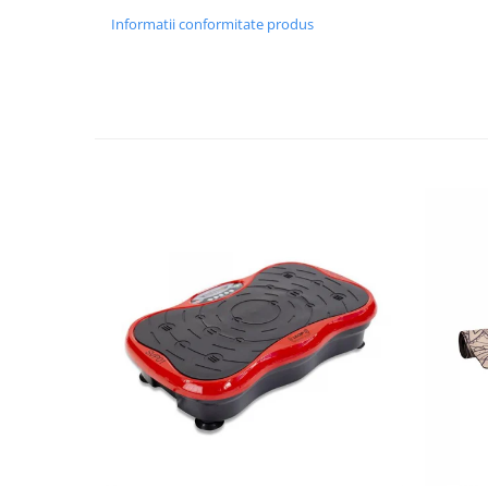
Informatii conformitate produs
Mobilier Birou
Saltele de infasat
Scaun masa copii
La plimbare
Biciclete
Biciclete copii cu roti 10 inch (2-4
ani)
Biciclete copii cu roti 12 inch (3-6
ani)
Biciclete copii cu roti 14 inch (3-7
ani)
Biciclete copii cu roti 16 inch (4-9
ani)
Biciclete copii cu roti 20 inch
Biciclete cu roti 24 inch
Biciclete cu roti 26 inch
Biciclete cu roti 27 inch