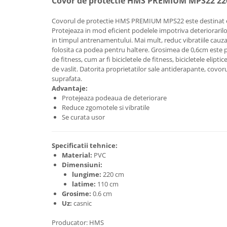
Covor de protectie HMS PREMIUM MPS22 2
Lenjerii patut 140 x 70 cm
Lenjerie patuturi tineret
Covorul de protectie HMS PREMIUM MPS22 este destinat e
Baldachin patut
Protejeaza in mod eficient podelele impotriva deteriorarilo
in timpul antrenamentului. Mai mult, reduc vibratiile cauzat
Paturici copii
folosita ca podea pentru haltere. Grosimea de 0,6cm este
Perne copii si mamici
de fitness, cum ar fi bicicletele de fitness, bicicletele elipt
Protectii saltea
de vaslit. Datorita proprietatilor sale antiderapante, covorul
suprafata.
Comode copii
Advantaje:
Bariere de protectie pat
Protejeaza podeaua de deteriorare
Reduce zgomotele si vibratile
Porti de siguranta
Se curata usor
Dulap si cutii jucarii
Sac de dormit copii
Specificatii tehnice:
Material:
PVC
Fotolii copii
Dimensiuni:
lungime:
220 cm
Leagane & balansoare & sezlonguri
latime:
110 cm
Covorase de joaca
Grosime:
0.6 cm
Uz:
casnic
Carusele patut
Producator: HMS
Lampi de veghe