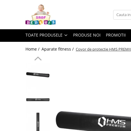
Toate Produsele
Carucioare copii
TOATE PRODUSELE
PRODUSE NOI
PROMOTII
Carucioare copii sport
Carucioare copii 2in1
Home /
Aparate fitness /
Covor de protectie HMS PREM
Carucioare copii 3in1
Carucioare gemeni
Accesorii carucioare copii
Genti mamici
Huse ploaie si antiinsecte
Saci si invelitoare
Adaptoare
Umbrele carucioare
Accesorii diverse carucioare
Landouri pentru bebelusi