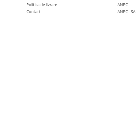
Politica de livrare
ANPC
Seturi de hranire
Contact
ANPC - SA
Joaca si sport exterior
Trambuline
Centre de joaca exterior
Patine de gheata
Patine gheata reglabile
Patine gheata fixe
Corturi si casute copii
Baschet
SANIUTE
Mese de Tenis
Articole de plaja
Jucarii pentru copii
Aparate fitness
Benzi de Alergare