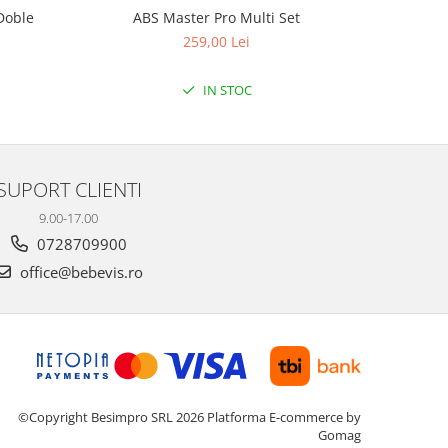
Doble
ABS Master Pro Multi Set
Aparat de
259,00 Lei
IN STOC
SUPORT CLIENTI
9.00-17.00
0728709900
office@bebevis.ro
©Copyright Besimpro SRL 2026
Platforma E-commerce by
Gomag