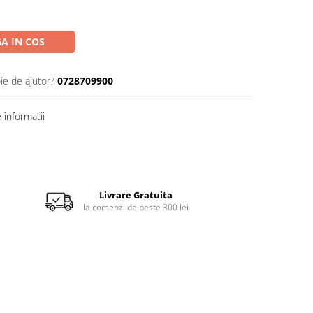
A IN COS
ie de ajutor?
0728709900
informatii
Livrare Gratuita
la comenzi de peste 300 lei