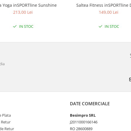
a Yoga inSPORTline Sunshine
Saltea Fitness inSPORTline 
213,00 Lei
149,00 Lei
IN STOC
IN STOC
dia
DATE COMERCIALE
 Plata
Besimpro SRL
e Retur
J2011000166146
de Retur
RO 28600889