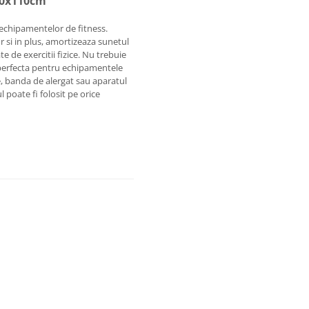
20x110cm
chipamentelor de fitness.
r si in plus, amortizeaza sunetul
e de exercitii fizice. Nu trebuie
 perfecta pentru echipamentele
ice, banda de alergat sau aparatul
 poate fi folosit pe orice