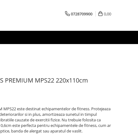
0728709900
0,00
HMS PREMIUM MPS22 220x110cm
MPS22 este destinat echipamentelor de fitness. Protejeaza
eteriorarilor si in plus, amortizeaza sunetul in timpul
atiile cauzate de exercitii fizice. Nu trebuie folosita ca
0,6cm este perfecta pentru echipamentele de fitness, cum ar
 eliptice, banda de alergat sau aparatul de vaslit.