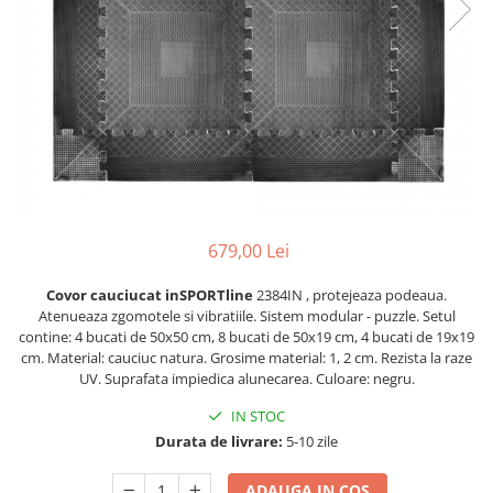
Lenjerii patut 120 x 60 cm
Termometre copii si bebe
Lenjerii patut 140 x 70 cm
Biciclete fara pedale
Alte Sporturi
Lenjerie patuturi tineret
Masinute fara pedale
Mingi fitness si medicinale
Baldachin patut
Karturi si masinute cu pedale
Scara antrenament
Paturici copii
Role copii si adulti
Perne copii si mamici
Masinute si motociclete electrice
Protectii saltea
Comode copii
Marsupii
Bariere de protectie pat
Premergatoare
679,00 Lei
Porti de siguranta
Skateboard
Covor cauciucat inSPORTline
2384IN , protejeaza podeaua.
Dulap si cutii jucarii
Scaune de biciclete copii
Atenueaza zgomotele si vibratiile. Sistem modular - puzzle. Setul
contine: 4 bucati de 50x50 cm, 8 bucati de 50x19 cm, 4 bucati de 19x19
Sac de dormit copii
cm. Material: cauciuc natura. Grosime material: 1, 2 cm. Rezista la raze
Fotolii copii
UV. Suprafata impiedica alunecarea. Culoare: negru.
Leagane & balansoare & sezlonguri
IN STOC
Durata de livrare:
5-10 zile
Covorase de joaca
Carusele patut
ADAUGA IN COS