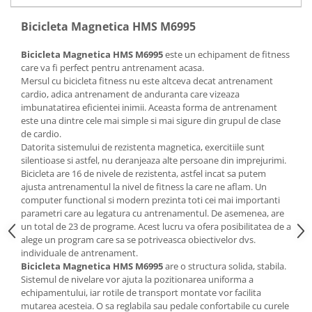
Mobilier Birou
Bicicleta Magnetica HMS M6995
Saltele de infasat
Bicicleta Magnetica HMS M6995
este un echipament de fitness
Scaun masa copii
care va fi perfect pentru antrenament acasa.
La plimbare
Mersul cu bicicleta fitness nu este altceva decat antrenament
cardio, adica antrenament de anduranta care vizeaza
Biciclete
imbunatatirea eficientei inimii. Aceasta forma de antrenament
Biciclete copii cu roti 10 inch (2-4
este una dintre cele mai simple si mai sigure din grupul de clase
ani)
de cardio.
Datorita sistemului de rezistenta magnetica, exercitiile sunt
Biciclete copii cu roti 12 inch (3-6
silentioase si astfel, nu deranjeaza alte persoane din imprejurimi.
ani)
Bicicleta are 16 de nivele de rezistenta, astfel incat sa putem
Biciclete copii cu roti 14 inch (3-7
ajusta antrenamentul la nivel de fitness la care ne aflam. Un
ani)
computer functional si modern prezinta toti cei mai importanti
Biciclete copii cu roti 16 inch (4-9
parametri care au legatura cu antrenamentul. De asemenea, are
un total de 23 de programe. Acest lucru va ofera posibilitatea de a
ani)
alege un program care sa se potriveasca obiectivelor dvs.
Biciclete copii cu roti 20 inch
individuale de antrenament.
Biciclete cu roti 24 inch
Bicicleta Magnetica HMS M6995
are o structura solida, stabila.
Sistemul de nivelare vor ajuta la pozitionarea uniforma a
Biciclete cu roti 26 inch
echipamentului, iar rotile de transport montate vor facilita
Biciclete cu roti 27 inch
mutarea acesteia. O sa reglabila sau pedale confortabile cu curele