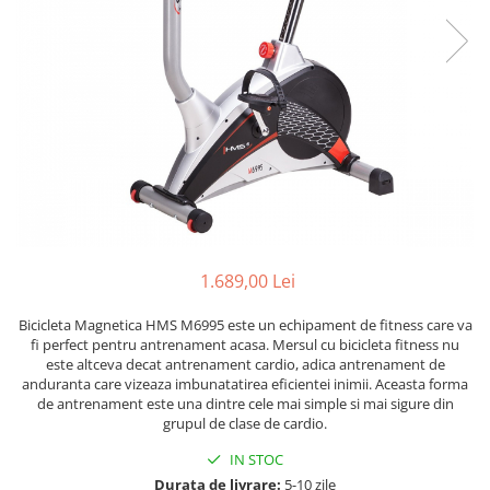
Scaune auto copii
Camera copilului
Patuturi copii
Patuturi lemn pana la 120 x 60 cm
Patuturi lemn 140 x 70 cm
Patuturi lemn 160 x 80 cm
Pat tineret
Patuturi pliabile si tarcuri de joaca
Saltele patut copii
1.689,00 Lei
Saltele mici
Saltele de la 120 x 60 cm
Bicicleta Magnetica HMS M6995 este un echipament de fitness care va
fi perfect pentru antrenament acasa. Mersul cu bicicleta fitness nu
Saltele de la 140 x 70 cm
este altceva decat antrenament cardio, adica antrenament de
Saltele 127 x 63 cm
anduranta care vizeaza imbunatatirea eficientei inimii. Aceasta forma
de antrenament este una dintre cele mai simple si mai sigure din
Saltele de la 160 x 80 cm
grupul de clase de cardio.
Lenjerii patuturi
IN STOC
Lenjerii patut 120 x 60 cm
Durata de livrare:
5-10 zile