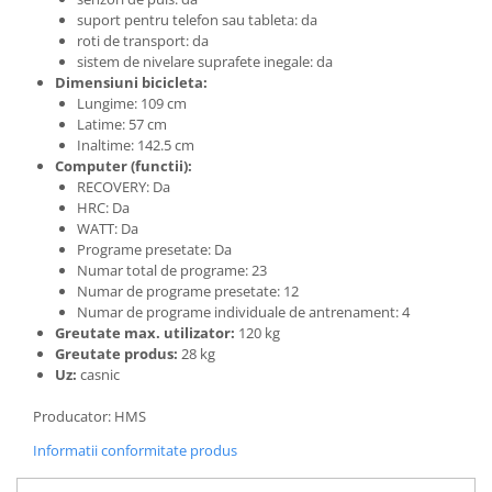
suport pentru telefon sau tableta: da
Seturi de hranire
roti de transport: da
Joaca si sport exterior
sistem de nivelare suprafete inegale: da
Dimensiuni bicicleta:
Trambuline
Lungime: 109 cm
Centre de joaca exterior
Latime: 57 cm
Inaltime: 142.5 cm
Patine de gheata
Computer (functii):
Patine gheata reglabile
RECOVERY: Da
HRC: Da
Patine gheata fixe
WATT: Da
Corturi si casute copii
Programe presetate: Da
Numar total de programe: 23
Baschet
Numar de programe presetate: 12
SANIUTE
Numar de programe individuale de antrenament: 4
Greutate max. utilizator:
120 kg
Mese de Tenis
Greutate produs:
28 kg
Uz:
casnic
Articole de plaja
Jucarii pentru copii
Producator: HMS
Aparate fitness
Informatii conformitate produs
Benzi de Alergare