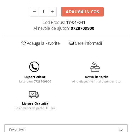
Lenjerii patut 140 x 70 cm
Lenjerie patuturi tineret
ADAUGA IN COS
Baldachin patut
Cod Produs:
17-01-041
Paturici copii
Ai nevoie de ajutor?
0728709900
Perne copii si mamici
Protectii saltea
Adauga la Favorite
Cere informatii
Comode copii
Bariere de protectie pat
Porti de siguranta
Dulap si cutii jucarii
Retur in 14 zile
Suport clienti
Ai la dispozitie 14 zile pentru retur
la telefon
0728709900
Sac de dormit copii
Fotolii copii
Leagane & balansoare & sezlonguri
Livrare Gratuita
la comenzi de peste 300 lei
Covorase de joaca
Carusele patut
Lampi de veghe
Descriere