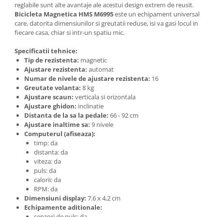
Triciclete copii si adulti
reglabile sunt alte avantaje ale acestui design extrem de reusit.
Bicicleta Magnetica HMS M6995
este un echipament universal
Trotinete copii si adulti
care, datorita dimensiunilor si greutatii reduse, isi va gasi locul in
fiecare casa, chiar si intr-un spatiu mic.
Biciclete fara pedale
Masinute fara pedale
Specificatii tehnice:
Tip de rezistenta:
magnetic
Karturi si masinute cu pedale
Ajustare rezistenta:
automat
Numar de nivele de ajustare rezistenta:
16
Role copii si adulti
Greutate volanta:
8 kg
Masinute si motociclete electrice
Ajustare scaun:
verticala si orizontala
Ajustare ghidon:
inclinatie
Marsupii
Distanta de la sa la pedale:
66 - 92 cm
Premergatoare
Ajustare inaltime sa:
9 nivele
Computerul (afiseaza):
Skateboard
timp: da
distanta: da
Scaune de biciclete copii
viteza: da
Baita, Igiena, Siguranta
puls: da
calorii: da
Baie
RPM: da
Lenjerie mamici
Dimensiuni display:
7.6 x 4,2 cm
Echipamente aditionale:
Olite
senzori de puls: da