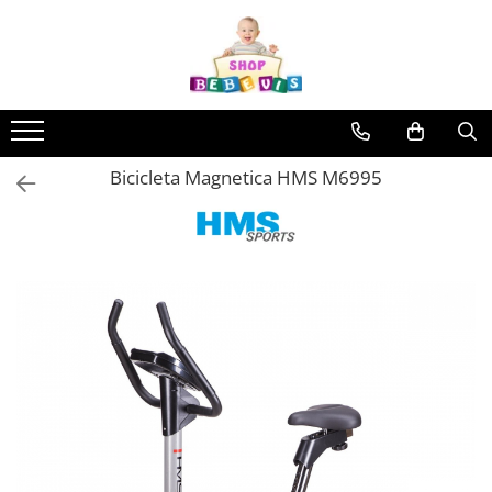
Toate Produsele
Carucioare copii
Carucioare copii sport
Bicicleta Magnetica HMS M6995
Carucioare copii 2in1
Carucioare copii 3in1
Carucioare gemeni
Accesorii carucioare copii
Genti mamici
Huse ploaie si antiinsecte
Saci si invelitoare
Adaptoare
Umbrele carucioare
Accesorii diverse carucioare
Landouri pentru bebelusi