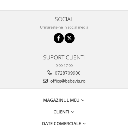
Interfoane, Sterilizatoare,
Electronice diverse
Incalzitoare si sterilizatoare
SOCIAL
biberoane bebe
Urmareste-ne in social media
Umidificatoare electrice aer
Cantare bebelusi si adulti
Interfoane bebelusi
SUPORT CLIENTI
Aparate aerosoli
Aparate diverse
9.00-17.00
0728709900
Aspirator nazal
office@bebevis.ro
Pompe san
Robot de bucatarie
MAGAZINUL MEU
Tensiometre
Termometre camera si baie
CLIENTI
Termometre copii si bebe
DATE COMERCIALE