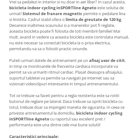
Vrei sa pedalezi in interior si nu doar in aer liber? In cazul acesta,
bicicleta indoor cycling inSPORTline Agneto
este solutia de
urmat!
Sistemul de franare magnetic
permite o pedalare lina
si linistita. Cadrul stabil ofera o
limita de greutate de 120 kg
.
Deoarece inaltimea scaunului si a manerelor pot fi reglate,
aceasta bicicleta poate fi folosita de toti membrii familiei! Mai
mult, avand in vedere ca aceasta bicicleta este controlata manual,
nu este necesar sa conectati bicicleta la o priza electrica,
permitandu-va sa o folositi practic oriunde.
Puteti urmari datele de antrenament pe un
afisaj usor de citit
,
in timp ce monitoarele de frecventa cardiaca incorporate va
permit sa va urmariti ritmul cardiac. Plasat deasupra afisajului,
suportul tabletei va permite sa navigati pe internet sau sa
vizionati videoclipuri interesante in timpul antrenamentului.
Tot ce trebuie sa faceti pentru a regla rezistenta este sa rotiti
butonul de reglare pe lateral. Daca trebuie sa opriti bicicleta cu
totul, trebuie doar sa impingeti maneta de siguranta. In ceea ce
priveste antrenamentul la domiciliu,
bicicleta indoor cycling
inSPORTline Agneto
cu raportul sau excelent pret /
performanta este una dintre cele mai bune solutii!
Caracteristici principale: