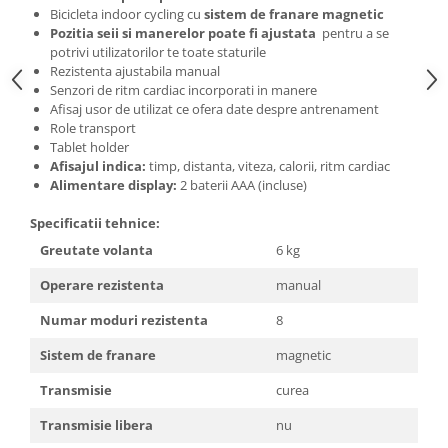
Bicicleta indoor cycling cu
sistem de franare magnetic
Pozitia seii si manerelor poate fi ajustata
pentru a se
potrivi utilizatorilor te toate staturile
Rezistenta ajustabila manual
Senzori de ritm cardiac incorporati in manere
Afisaj usor de utilizat ce ofera date despre antrenament
Role transport
Tablet holder
Afisajul indica:
timp, distanta, viteza, calorii, ritm cardiac
Alimentare display:
2 baterii AAA (incluse)
Specificatii tehnice:
Greutate volanta
6 kg
Operare rezistenta
manual
Numar moduri rezistenta
8
Sistem de franare
magnetic
Transmisie
curea
Transmisie libera
nu