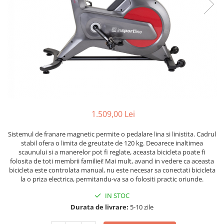
Lenjerii patut 120 x 60 cm
Termometre copii si bebe
Lenjerii patut 140 x 70 cm
Biciclete fara pedale
Alte Sporturi
Lenjerie patuturi tineret
Masinute fara pedale
Mingi fitness si medicinale
Baldachin patut
Karturi si masinute cu pedale
Scara antrenament
Paturici copii
Role copii si adulti
Perne copii si mamici
Masinute si motociclete electrice
Protectii saltea
Comode copii
Marsupii
Bariere de protectie pat
Premergatoare
1.509,00 Lei
Porti de siguranta
Skateboard
Sistemul de franare magnetic permite o pedalare lina si linistita. Cadrul
Dulap si cutii jucarii
Scaune de biciclete copii
stabil ofera o limita de greutate de 120 kg. Deoarece inaltimea
scaunului si a manerelor pot fi reglate, aceasta bicicleta poate fi
Sac de dormit copii
folosita de toti membrii familiei! Mai mult, avand in vedere ca aceasta
Fotolii copii
bicicleta este controlata manual, nu este necesar sa conectati bicicleta
la o priza electrica, permitandu-va sa o folositi practic oriunde.
Leagane & balansoare & sezlonguri
IN STOC
Covorase de joaca
Durata de livrare:
5-10 zile
Carusele patut