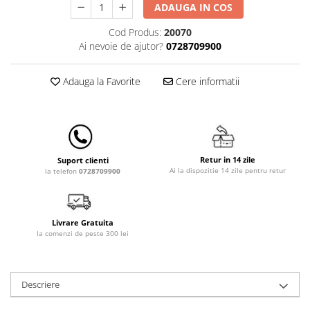
ADAUGA IN COS
Lampi de veghe
Cod Produs:
20070
Mobilier Birou
Ai nevoie de ajutor?
0728709900
Saltele de infasat
Adauga la Favorite
Cere informatii
Retur in 14 zile
Suport clienti
Ai la dispozitie 14 zile pentru retur
la telefon
0728709900
Livrare Gratuita
la comenzi de peste 300 lei
Descriere