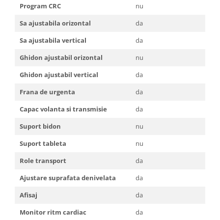
Program CRC
nu
Sa ajustabila orizontal
da
Sa ajustabila vertical
da
Ghidon ajustabil orizontal
nu
Ghidon ajustabil vertical
da
Frana de urgenta
da
Capac volanta si transmisie
da
Suport bidon
nu
Suport tableta
nu
Role transport
da
Ajustare suprafata denivelata
da
Afisaj
da
Monitor ritm cardiac
da