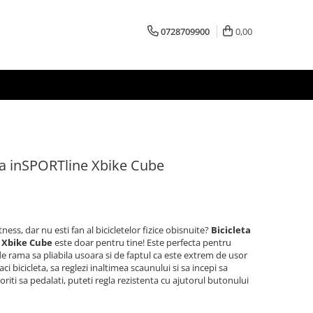
0728709900
0,00
ila inSPORTline Xbike Cube
ness, dar nu esti fan al bicicletelor fizice obisnuite?
Bicicleta
e Xbike Cube
este doar pentru tine! Este perfecta pentru
de rama sa pliabila usoara si de faptul ca este extrem de usor
ci bicicleta, sa reglezi inaltimea scaunului si sa incepi sa
oriti sa pedalati, puteti regla rezistenta cu ajutorul butonului