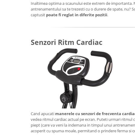
Inaltimea optima a scaunului este extrem de importanta. Nu 
Seturi de hranire
antrenamentului sa te trezesti cu o durere de spate, nu? 
captusit
poate fi reglat in diferite pozitii
.
Joaca si sport exterior
Trambuline
Centre de joaca exterior
Senzori Ritm Cardiac
Patine de gheata
Patine gheata reglabile
Patine gheata fixe
Corturi si casute copii
Baschet
SANIUTE
Mese de Tenis
Articole de plaja
Jucarii pentru copii
Cand apucati
manerele cu senzori de frecventa cardia
vedea ritmul cardiac actual pe ecran. Puteti urmari ritmul c
Aparate fitness
piept (care va veni la indemana in timpul unui antrenamen
Benzi de Alergare
acoperit cu spuma moale, permitand o prindere ferma si co