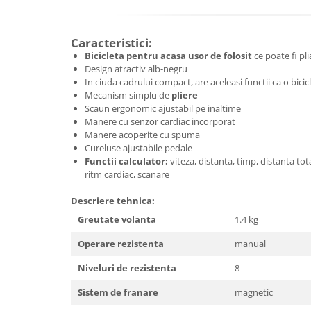
Biciclete Fitness
Steppere Fitness
Caracteristici:
Aparate Fitness Multifunctionale
Bicicleta pentru acasa usor de folosit
ce poate fi pl
Design atractiv alb-negru
Biciclete Eliptice
In ciuda cadrului compact, are aceleasi functii ca o bic
Aparate Fitness de Vaslit
Mecanism simplu de
pliere
Scaun ergonomic ajustabil pe inaltime
Banci forta multifunctionale
Manere cu senzor cardiac incorporat
Manere acoperite cu spuma
Aparate Vibromasaj si accesorii
Cureluse ajustabile pedale
masaj
Functii calculator:
viteza, distanta, timp, distanta tot
Box
ritm cardiac, scanare
Bare - Discuri - Greutati
Descriere tehnica:
Saltele si Covoare sport Fitness
Greutate volanta
1.4 kg
sau Yoga
Operare rezistenta
manual
Alte Sporturi
Niveluri de rezistenta
8
Mingi fitness si medicinale
Sistem de franare
magnetic
Scara antrenament