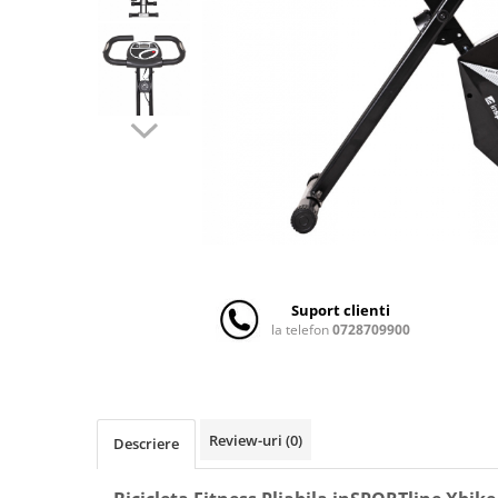
Scaune auto copii
Camera copilului
Patuturi copii
Patuturi lemn pana la 120 x 60 cm
Patuturi lemn 140 x 70 cm
Patuturi lemn 160 x 80 cm
Pat tineret
Patuturi pliabile si tarcuri de joaca
Saltele patut copii
Saltele mici
Suport clienti
Saltele de la 120 x 60 cm
la telefon
0728709900
Saltele de la 140 x 70 cm
Saltele 127 x 63 cm
Saltele de la 160 x 80 cm
Lenjerii patuturi
Review-uri
(0)
Descriere
Lenjerii patut 120 x 60 cm