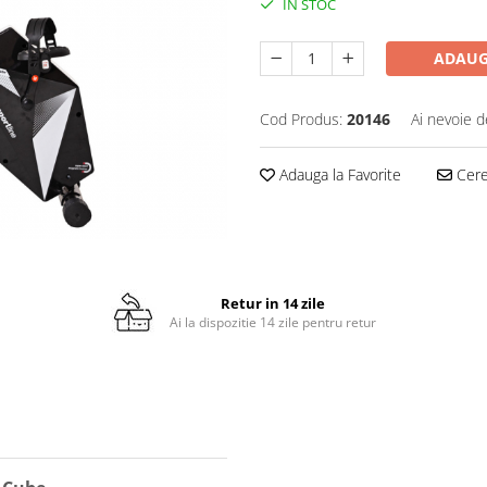
IN STOC
ADAUG
Cod Produs:
20146
Ai nevoie d
Adauga la Favorite
Cere 
Retur in 14 zile
Ai la dispozitie 14 zile pentru retur