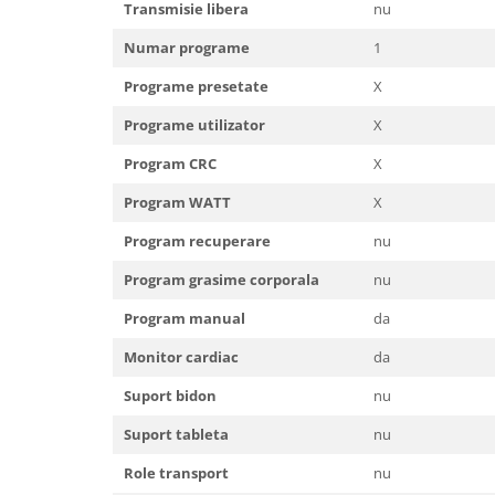
Interfoane, Sterilizatoare,
Transmisie libera
nu
Electronice diverse
Numar programe
1
Incalzitoare si sterilizatoare
biberoane bebe
Programe presetate
X
Umidificatoare electrice aer
Programe utilizator
X
Cantare bebelusi si adulti
Program CRC
X
Interfoane bebelusi
Program WATT
X
Aparate aerosoli
Program recuperare
nu
Aparate diverse
Program grasime corporala
nu
Aspirator nazal
Program manual
da
Pompe san
Robot de bucatarie
Monitor cardiac
da
Tensiometre
Suport bidon
nu
Termometre camera si baie
Suport tableta
nu
Termometre copii si bebe
Role transport
nu