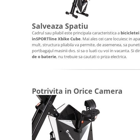
Mobilier Birou
Saltele de infasat
Salveaza Spatiu
Scaun masa copii
Cadrul sau pliabil este principala caracteristica a
bicicletei
La plimbare
inSPORTline Xbike Cube
. Mai ales cei care locuiesc in a
Biciclete
mult, structura pliabila va permite, de asemenea, sa punet
portbagajul masinii dvs. si sa o luati cu voi in vacanta. Si
Biciclete copii cu roti 10 inch (2-4
de o baterie
, nu trebuie sa cautati o priza electrica.
ani)
Biciclete copii cu roti 12 inch (3-6
ani)
Biciclete copii cu roti 14 inch (3-7
ani)
Potrivita in Orice Camera
Biciclete copii cu roti 16 inch (4-9
ani)
Biciclete copii cu roti 20 inch
Biciclete cu roti 24 inch
Biciclete cu roti 26 inch
Biciclete cu roti 27 inch