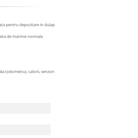
iata pentru depozitare in dulap
icleta de marime normala
ala (odometru), calorii, senzori