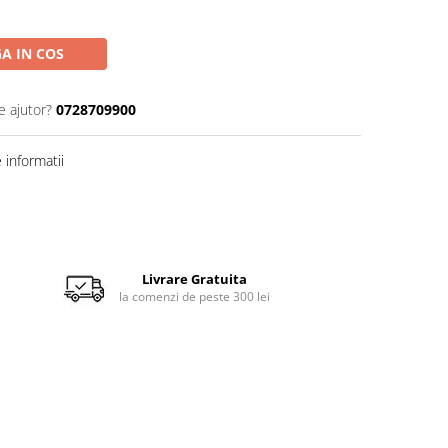
A IN COS
e ajutor?
0728709900
informatii
Livrare Gratuita
la comenzi de peste 300 lei