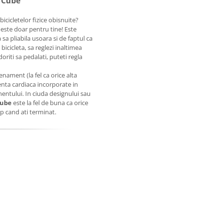
e Cube
bicicletelor fizice obisnuite?
este doar pentru tine! Este
sa pliabila usoara si de faptul ca
bicicleta, sa reglezi inaltimea
oriti sa pedalati, puteti regla
nament (la fel ca orice alta
enta cardiaca incorporate in
entului. In ciuda designului sau
Cube
este la fel de buna ca orice
ap cand ati terminat.