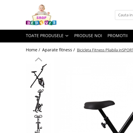
Toate Produsele
Carucioare copii
TOATE PRODUSELE
PRODUSE NOI
PROMOTII
Carucioare copii sport
Carucioare copii 2in1
Home /
Aparate fitness /
Bicicleta Fitness Pliabila inSPO
Carucioare copii 3in1
Carucioare gemeni
Accesorii carucioare copii
Genti mamici
Huse ploaie si antiinsecte
Saci si invelitoare
Adaptoare
Umbrele carucioare
Accesorii diverse carucioare
Landouri pentru bebelusi