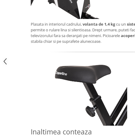
Triciclete copii si adulti
Trotinete copii si adulti
Biciclete fara pedale
Plasata in interiorul cadrului,
volanta de 1,4 kg
cu un
sis
permite o rulare lina si silentioasa. Drept urmare, puteti face
Masinute fara pedale
televizorului fara sa deranjati pe nimeni. Picioarele
acoper
Karturi si masinute cu pedale
stabila chiar si pe suprafete alunecoase.
Role copii si adulti
Masinute si motociclete electrice
Marsupii
Premergatoare
Skateboard
Scaune de biciclete copii
Baita, Igiena, Siguranta
Baie
Lenjerie mamici
Inaltimea conteaza
Olite