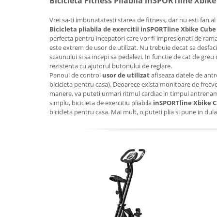
Bicicleta Fitness Pliabila inSPORTline Xbik
Lenjerii patut 140 x 70 cm
Lenjerie patuturi tineret
Vrei sa-ti imbunatatesti starea de fitness, dar nu esti fan al 
Baldachin patut
Bicicleta pliabila de exercitii inSPORTline Xbike Cube
perfecta pentru incepatori care vor fi impresionati de rama 
Paturici copii
este extrem de usor de utilizat. Nu trebuie decat sa desfaci 
Perne copii si mamici
scaunului si sa incepi sa pedalezi. In functie de cat de greu d
Protectii saltea
rezistenta cu ajutorul butonului de reglare.
Panoul de control
usor de utilizat
afiseaza datele de antre
Comode copii
bicicleta pentru casa). Deoarece exista monitoare de frecv
Bariere de protectie pat
manere, va puteti urmari ritmul cardiac in timpul antrenam
simplu, bicicleta de exercitiu pliabila
inSPORTline Xbike 
Porti de siguranta
bicicleta pentru casa. Mai mult, o puteti plia si pune in dul
Dulap si cutii jucarii
Sac de dormit copii
Fotolii copii
Leagane & balansoare & sezlonguri
Covorase de joaca
Carusele patut
Lampi de veghe