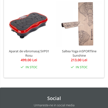
Aparat de vibromasaj SVP01
Saltea Yoga inSPORTline
Rosu
Sunshine
499,00 Lei
213,00 Lei
IN STOC
IN STOC
Social
Urmareste-ne in social media