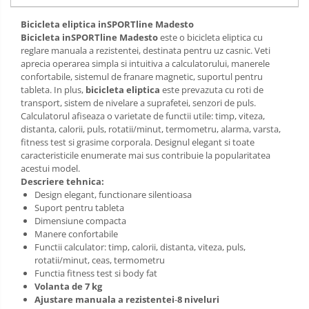
Bicicleta eliptica inSPORTline Madesto
Bicicleta inSPORTline Madesto
este o bicicleta eliptica cu
reglare manuala a rezistentei, destinata pentru uz casnic. Veti
aprecia operarea simpla si intuitiva a calculatorului, manerele
confortabile, sistemul de franare magnetic, suportul pentru
tableta. In plus,
bicicleta eliptica
este prevazuta cu roti de
transport, sistem de nivelare a suprafetei, senzori de puls.
Calculatorul afiseaza o varietate de functii utile: timp, viteza,
distanta, calorii, puls, rotatii/minut, termometru, alarma, varsta,
fitness test si grasime corporala. Designul elegant si toate
caracteristicile enumerate mai sus contribuie la popularitatea
acestui model.
Descriere tehnica:
Design elegant, functionare silentioasa
Suport pentru tableta
Dimensiune compacta
Manere confortabile
Functii calculator: timp, calorii, distanta, viteza, puls,
rotatii/minut, ceas, termometru
Functia fitness test si body fat
Volanta de 7 kg
Ajustare manuala a rezistentei
-
8 niveluri