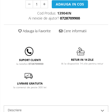
Leagane & balansoare & sezlonguri
ADAUGA IN COS
Covorase de joaca
Cod Produs:
13904IN
Ai nevoie de ajutor?
0728709900
Carusele patut
Lampi de veghe
Adauga la Favorite
Cere informatii
Mobilier Birou
Saltele de infasat
RETUR IN 14 ZILE
SUPORT CLIENTI
Ai la dispozitie 14 zile pentru retur
la telefon
0728709900
LIVRARE GRATUITA
la comenzi de peste 300 lei
Descriere