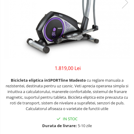
Lenjerii patuturi
Bare - Discuri - Greutati
Tensiometre
Trotinete copii si adulti
Lenjerii patut 120 x 60 cm
Saltele si Covoare sport Fitness
Termometre camera si baie
Lenjerii patut 140 x 70 cm
Biciclete fara pedale
sau Yoga
Termometre copii si bebe
Lenjerie patuturi tineret
Masinute fara pedale
Alte Sporturi
Baldachin patut
Karturi si masinute cu pedale
Paturici copii
Mingi fitness si medicinale
Perne copii si mamici
Role copii si adulti
Scara antrenament
Protectii saltea
Masinute si motociclete electrice
1.819,00 Lei
Comode copii
Marsupii
Bariere de protectie pat
Bicicleta eliptica inSPORTline Madesto
cu reglare manuala a
Premergatoare
rezistentei, destinata pentru uz casnic. Veti aprecia operarea simpla si
Porti de siguranta
intuitiva a calculatorului, manerele confortabile, sistemul de franare
Skateboard
magnetic, suportul pentru tableta. Bicicleta eliptica este prevazuta cu
Dulap si cutii jucarii
roti de transport, sistem de nivelare a suprafetei, senzori de puls.
Scaune de biciclete copii
Calculatorul afiseaza o varietate de functii utile
Sac de dormit copii
IN STOC
Fotolii copii
Durata de livrare:
5-10 zile