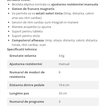
Bicicleta eliptica normala cu
ajustarea rezistentei manuala
Sistem de franare magnetic
Va permite sa va
setati valori tinta
(timp, distanta, calorii
arse sau ritm cardiac)
Senzori de ritm cardiac sunt integrati in manere
Manere acoperite cu spuma
Suport pentru tableta
Suport pentru sticla
Computerul afiseaza
: timp, viteza, distanta, calorii, distanta
totala, ritm cardiac, scan
Specificatii tehnice
Greutate volanta
4 kg
Ajustarea rezistentei
manual
Numarul de moduri de
8
rezistenta
Distanta dintre pedale
19.4 cm
Lungime pas
33 cm
Numarul de programe
3