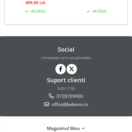
499,00 Lei
IN STOC
IN STOC
Social
Urmareste-ne in social media
Suport clienti
9.00-17.00
0728709900
office@bebevis.ro
Magazinul Meu