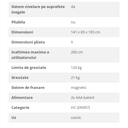
Sistem nivelare pe suprafete
da
inegale
Pliabila
nu
Dimensiuni
141 x 65 x 165 cm
Dimensiuni
pliata
X
Inaltimea maxima a
200 cm
utilizatorului
Limita de greutate
120 kg
Greutate
21 kg
Sistem de franare
magnetic
Alimentare
2x AAA baterii
Categorie
HC (EN957)
Uz
casnic