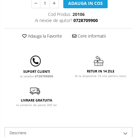
Leagane & balansoare & sezlonguri
ADAUGA IN COS
Covorase de joaca
Cod Produs:
20106
Ai nevoie de ajutor?
0728709900
Carusele patut
Lampi de veghe
Adauga la Favorite
Cere informatii
Mobilier Birou
Saltele de infasat
RETUR IN 14 ZILE
SUPORT CLIENTI
Ai la dispozitie 14 zile pentru retur
la telefon
0728709900
LIVRARE GRATUITA
la comenzi de peste 300 lei
Descriere