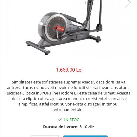
Lenjerii patuturi
Bare - Discuri - Greutati
Tensiometre
Trotinete copii si adulti
Lenjerii patut 120 x 60 cm
Saltele si Covoare sport Fitness
Termometre camera si baie
Lenjerii patut 140 x 70 cm
Biciclete fara pedale
sau Yoga
Termometre copii si bebe
Lenjerie patuturi tineret
Masinute fara pedale
Alte Sporturi
Baldachin patut
Karturi si masinute cu pedale
Paturici copii
Mingi fitness si medicinale
Perne copii si mamici
Role copii si adulti
Scara antrenament
Protectii saltea
Masinute si motociclete electrice
1.669,00 Lei
Comode copii
Marsupii
Bariere de protectie pat
Simplitatea este sofisticarea suprema! Asadar, daca doriti sa va
Premergatoare
antrenati acasa si nu aveti nevoie de functii si setari avansate, atunci
Porti de siguranta
Bicicleta Eliptica inSPORTline Hodore ET este calea de urmat! Aceasta
bicicleta eliptica ofera ajustarea manuala a rezistentei si un afisaj
Skateboard
Dulap si cutii jucarii
simplificat, astfel incat nu vor exista distrageri in timpul
antrenamentului.
Scaune de biciclete copii
Sac de dormit copii
IN STOC
Fotolii copii
Durata de livrare:
5-10 zile