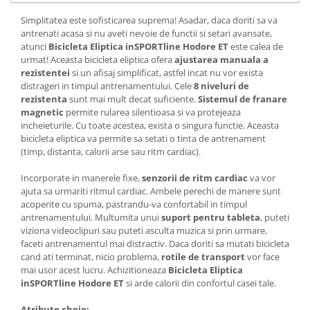
Simplitatea este sofisticarea suprema! Asadar, daca doriti sa va
antrenati acasa si nu aveti nevoie de functii si setari avansate,
atunci
Bicicleta Eliptica inSPORTline Hodore ET
este calea de
urmat! Aceasta bicicleta eliptica ofera
ajustarea manuala a
rezistentei
si un afisaj simplificat, astfel incat nu vor exista
distrageri in timpul antrenamentului. Cele
8 niveluri de
rezistenta
sunt mai mult decat suficiente.
Sistemul de franare
magnetic
permite rularea silentioasa si va protejeaza
incheieturile. Cu toate acestea, exista o singura functie. Aceasta
bicicleta eliptica va permite sa setati o tinta de antrenament
(timp, distanta, calorii arse sau ritm cardiac).
Incorporate in manerele fixe,
senzorii de ritm cardiac
va vor
ajuta sa urmariti ritmul cardiac. Ambele perechi de manere sunt
acoperite cu spuma, pastrandu-va confortabil in timpul
antrenamentului. Multumita unui
suport pentru tableta
, puteti
viziona videoclipuri sau puteti asculta muzica si prin urmare,
faceti antrenamentul mai distractiv. Daca doriti sa mutati bicicleta
cand ati terminat, nicio problema,
rotile de transport
vor face
mai usor acest lucru. Achizitioneaza
Bicicleta Eliptica
inSPORTline Hodore ET
si arde calorii din confortul casei tale.
Atribute cheie: