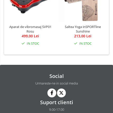
Aparat de vibromasaj SVP01
Saltea Yoga inSPORTline
Rosu
Sunshine
499,00 Lei
213,00 Lei
IN STOC
IN STOC
Social
Urmareste-ne in social media
Suport clienti
9.00-17.00