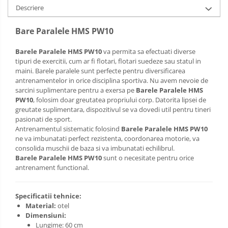
Descriere
Bare Paralele HMS PW10
Barele Paralele HMS PW10
va permita sa efectuati diverse
tipuri de exercitii, cum ar fi flotari, flotari suedeze sau statul in
maini. Barele paralele sunt perfecte pentru diversificarea
antrenamentelor in orice disciplina sportiva. Nu avem nevoie de
sarcini suplimentare pentru a exersa pe
Barele Paralele HMS
PW10
, folosim doar greutatea propriului corp. Datorita lipsei de
greutate suplimentara, dispozitivul se va dovedi util pentru tineri
pasionati de sport.
Antrenamentul sistematic folosind
Barele Paralele HMS PW10
ne va imbunatati perfect rezistenta, coordonarea motorie, va
consolida muschii de baza si va imbunatati echilibrul.
Barele Paralele HMS PW10
sunt o necesitate pentru orice
antrenament functional.
Specificatii tehnice:
Material:
otel
Dimensiuni:
Lungime: 60 cm