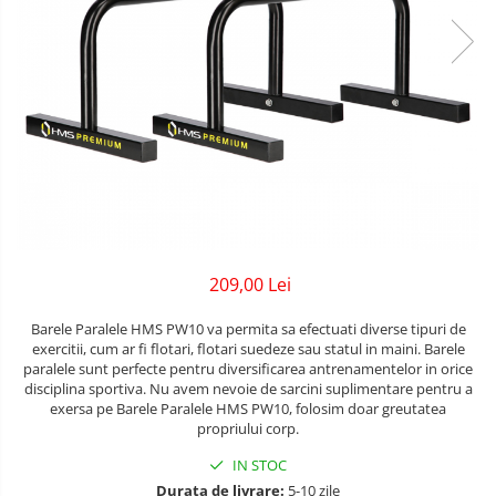
Lenjerii patuturi
Bare - Discuri - Greutati
Tensiometre
Trotinete copii si adulti
Lenjerii patut 120 x 60 cm
Saltele si Covoare sport Fitness
Termometre camera si baie
Lenjerii patut 140 x 70 cm
Biciclete fara pedale
sau Yoga
Termometre copii si bebe
Lenjerie patuturi tineret
Masinute fara pedale
Alte Sporturi
Baldachin patut
Karturi si masinute cu pedale
Paturici copii
Mingi fitness si medicinale
Perne copii si mamici
Role copii si adulti
Scara antrenament
Protectii saltea
Masinute si motociclete electrice
Comode copii
Marsupii
209,00 Lei
Bariere de protectie pat
Premergatoare
Barele Paralele HMS PW10 va permita sa efectuati diverse tipuri de
Porti de siguranta
exercitii, cum ar fi flotari, flotari suedeze sau statul in maini. Barele
Skateboard
paralele sunt perfecte pentru diversificarea antrenamentelor in orice
Dulap si cutii jucarii
disciplina sportiva. Nu avem nevoie de sarcini suplimentare pentru a
Scaune de biciclete copii
exersa pe Barele Paralele HMS PW10, folosim doar greutatea
Sac de dormit copii
propriului corp.
Fotolii copii
IN STOC
Durata de livrare:
5-10 zile