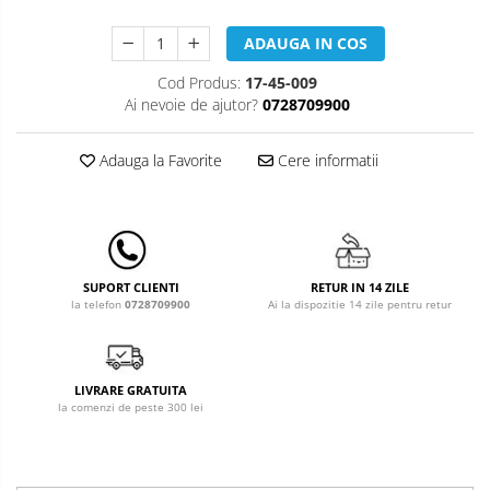
Leagane & balansoare & sezlonguri
Covorase de joaca
ADAUGA IN COS
Carusele patut
Cod Produs:
17-45-009
Ai nevoie de ajutor?
0728709900
Lampi de veghe
Adauga la Favorite
Cere informatii
Mobilier Birou
Saltele de infasat
RETUR IN 14 ZILE
SUPORT CLIENTI
Ai la dispozitie 14 zile pentru retur
la telefon
0728709900
LIVRARE GRATUITA
la comenzi de peste 300 lei