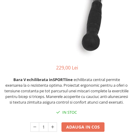
Lenjerii patut 120 x 60 cm
Termometre copii si bebe
Lenjerii patut 140 x 70 cm
Biciclete fara pedale
Alte Sporturi
Lenjerie patuturi tineret
Masinute fara pedale
Mingi fitness si medicinale
Baldachin patut
Karturi si masinute cu pedale
Scara antrenament
Paturici copii
Role copii si adulti
Perne copii si mamici
Masinute si motociclete electrice
Protectii saltea
Comode copii
Marsupii
Bariere de protectie pat
Premergatoare
229,00 Lei
Porti de siguranta
Skateboard
Bara V echilibrata inSPORTline
echilibrata central permite
Dulap si cutii jucarii
Scaune de biciclete copii
exersarea la o rezistenta optima. Proiectat ergonomic pentru a oferi o
tensiune constanta pe tot parcursul unei miscari complete la exercitiile
Sac de dormit copii
pentru bicep si triceps. Manerele acoperite cu cauciuc anti-alunecaresi
Fotolii copii
si textura zimtuita asigura control si confort atunci cand exersati.
Leagane & balansoare & sezlonguri
IN STOC
Covorase de joaca
ADAUGA IN COS
Carusele patut