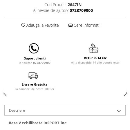
Cod Produs:
2647IN
Lampi de veghe
Ai nevoie de ajutor?
0728709900
Mobilier Birou
Saltele de infasat
Adauga la Favorite
Cere informatii
Retur in 14 zile
Suport clienti
Ai la dispozitie 14 zile pentru retur
la telefon
0728709900
Livrare Gratuita
la comenzi de peste 300 lei
Descriere
Bara V echilibrata inSPORTline