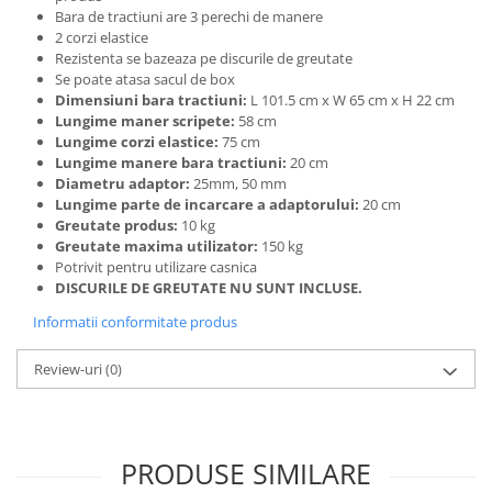
Bara de tractiuni are 3 perechi de manere
2 corzi elastice
Rezistenta se bazeaza pe discurile de greutate
Se poate atasa sacul de box
Dimensiuni bara tractiuni:
L 101.5 cm x W 65 cm x H 22 cm
Lungime maner scripete:
58 cm
Lungime corzi elastice:
75 cm
Lungime manere bara tractiuni:
20 cm
Diametru adaptor:
25mm, 50 mm
Lungime parte de incarcare a adaptorului:
20 cm
Greutate produs:
10 kg
Greutate maxima utilizator:
150 kg
Potrivit pentru utilizare casnica
DISCURILE DE GREUTATE NU SUNT INCLUSE.
Informatii conformitate produs
Review-uri
(0)
PRODUSE SIMILARE