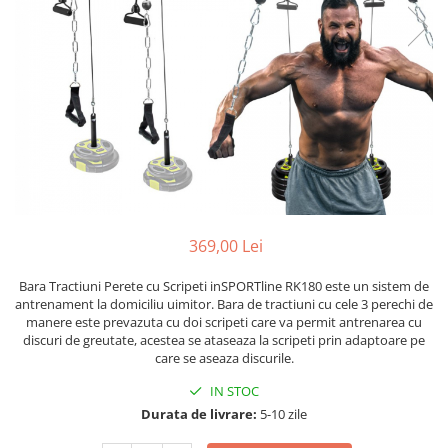
Lenjerii patut 120 x 60 cm
Termometre copii si bebe
Lenjerii patut 140 x 70 cm
Biciclete fara pedale
Alte Sporturi
Lenjerie patuturi tineret
Masinute fara pedale
Mingi fitness si medicinale
Baldachin patut
Karturi si masinute cu pedale
Scara antrenament
Paturici copii
Role copii si adulti
Perne copii si mamici
Masinute si motociclete electrice
Protectii saltea
Comode copii
Marsupii
Bariere de protectie pat
Premergatoare
369,00 Lei
Porti de siguranta
Skateboard
Dulap si cutii jucarii
Scaune de biciclete copii
Bara Tractiuni Perete cu Scripeti inSPORTline RK180 este un sistem de
antrenament la domiciliu uimitor. Bara de tractiuni cu cele 3 perechi de
Sac de dormit copii
manere este prevazuta cu doi scripeti care va permit antrenarea cu
Fotolii copii
discuri de greutate, acestea se ataseaza la scripeti prin adaptoare pe
care se aseaza discurile.
Leagane & balansoare & sezlonguri
IN STOC
Covorase de joaca
Durata de livrare:
5-10 zile
Carusele patut