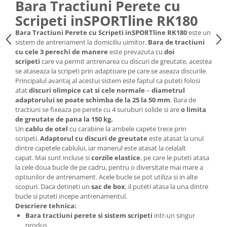
Bara Tractiuni Perete cu
Scripeti inSPORTline RK180
Bara Tractiuni Perete cu Scripeti inSPORTline RK180
este un
sistem de antrenament la domiciliu uimitor.
Bara de tractiuni
cu cele 3 perechi de manere
este prevazuta cu
doi
scripeti
care va permit antrenarea cu discuri de greutate, acestea
se ataseaza la scripeti prin adaptoare pe care se aseaza discurile.
Principalul avantaj al acestui sistem este faptul ca puteti folosi
atat
discuri olimpice cat si cele normale
–
diametrul
adaptorului se poate schimba de la 25 la 50 mm
. Bara de
tractiuni se fixeaza pe perete cu 4 suruburi solide si are
o limita
de greutate de pana la 150 kg.
Un
cablu de otel
cu carabine la ambele capete trece prin
scripeti.
Adaptorul cu discuri de greutate
este atasat la unul
dintre capetele cablului, iar manerul este atasat la celalalt
capat. Mai sunt incluse si
corzile elastice
, pe care le puteti atasa
la cele doua bucle de pe cadru, pentru o diversitate mai mare a
optiunilor de antrenament. Acele bucle se pot utiliza si in alte
scopuri. Daca detineti un
sac de box
, il puteti atasa la una dintre
bucle si puteti incepe antrenamentul.
Descriere tehnica:
Bara tractiuni perete si sistem scripeti
intr-un singur
produs