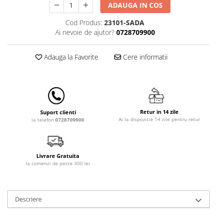
ADAUGA IN COS
Lampi de veghe
Cod Produs:
23101-SADA
Mobilier Birou
Ai nevoie de ajutor?
0728709900
Saltele de infasat
Adauga la Favorite
Cere informatii
Retur in 14 zile
Suport clienti
Ai la dispozitie 14 zile pentru retur
la telefon
0728709900
Livrare Gratuita
la comenzi de peste 300 lei
Descriere