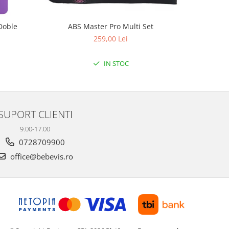
Doble
ABS Master Pro Multi Set
Aparat de
259,00 Lei
IN STOC
SUPORT CLIENTI
9.00-17.00
0728709900
office@bebevis.ro