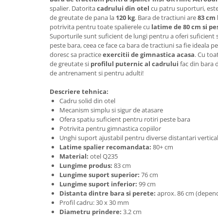
Lenjerii patut 140 x 70 cm
spalier. Datorita
cadrului din otel
cu patru suporturi, este
Lenjerie patuturi tineret
de greutate de pana la
120 kg
. Bara de tractiuni are
83 cm
potrivita pentru toate spalierele cu
latime de 80 cm si pe
Baldachin patut
Suporturile sunt suficient de lungi pentru a oferi suficient 
Paturici copii
peste bara, ceea ce face ca bara de tractiuni sa fie ideala pe
Perne copii si mamici
doresc sa practice
exercitii de gimnastica acasa
. Cu toa
de greutate si
profilul puternic al cadrului
fac din bara 
Protectii saltea
de antrenament si pentru adulti!
Comode copii
Descriere tehnica:
Bariere de protectie pat
Cadru solid din otel
Porti de siguranta
Mecanism simplu si sigur de atasare
Ofera spatiu suficient pentru rotiri peste bara
Dulap si cutii jucarii
Potrivita pentru gimnastica copiilor
Unghi suport ajustabil pentru diverse distantari vertical
Sac de dormit copii
Latime spalier recomandata:
80+ cm
Fotolii copii
Material:
otel Q235
Lungime produs:
83 cm
Leagane & balansoare & sezlonguri
Lungime suport superior:
76 cm
Covorase de joaca
Lungime suport inferior:
99 cm
Distanta dintre bara si perete:
aprox. 86 cm (depends
Carusele patut
Profil cadru:
30 x 30 mm
Diametru prindere:
3.2 cm
Lampi de veghe