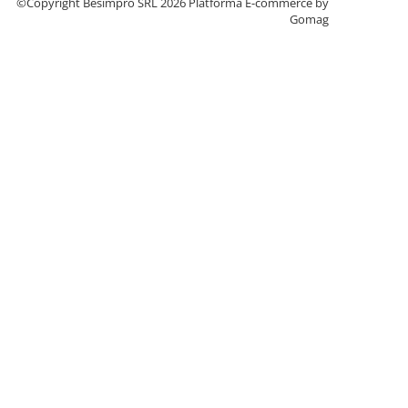
©Copyright Besimpro SRL 2026
Platforma E-commerce by
Gomag