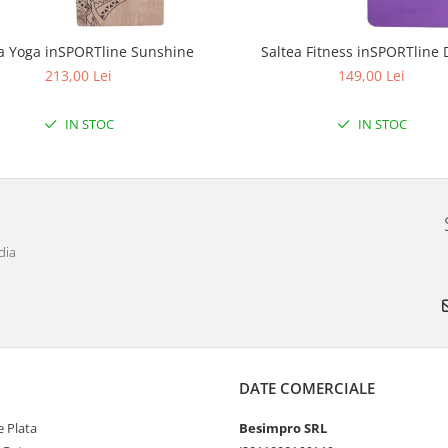
a Yoga inSPORTline Sunshine
Saltea Fitness inSPORTline 
213,00 Lei
149,00 Lei
IN STOC
IN STOC
dia
DATE COMERCIALE
 Plata
Besimpro SRL