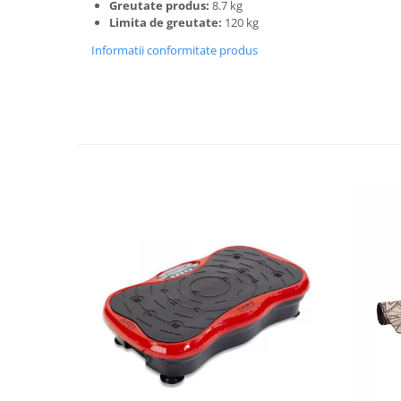
Greutate produs:
8.7 kg
Mobilier Birou
Limita de greutate:
120 kg
Saltele de infasat
Informatii conformitate produs
Scaun masa copii
La plimbare
Biciclete
Biciclete copii cu roti 10 inch (2-4
ani)
Biciclete copii cu roti 12 inch (3-6
ani)
Biciclete copii cu roti 14 inch (3-7
ani)
Biciclete copii cu roti 16 inch (4-9
ani)
Biciclete copii cu roti 20 inch
Biciclete cu roti 24 inch
Biciclete cu roti 26 inch
Biciclete cu roti 27 inch