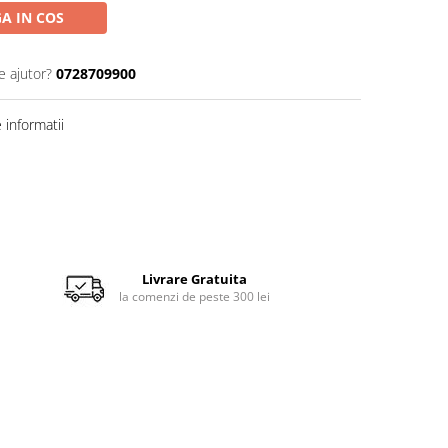
A IN COS
e ajutor?
0728709900
informatii
Livrare Gratuita
la comenzi de peste 300 lei