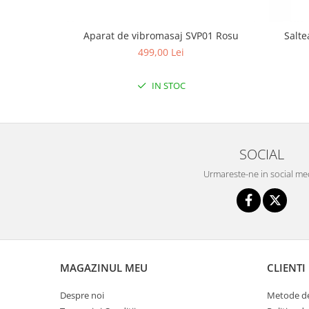
Triciclete copii si adulti
Trotinete copii si adulti
Aparat de vibromasaj SVP01 Rosu
Salte
Biciclete fara pedale
499,00 Lei
Masinute fara pedale
IN STOC
Karturi si masinute cu pedale
Role copii si adulti
Masinute si motociclete electrice
SOCIAL
Marsupii
Urmareste-ne in social me
Premergatoare
Skateboard
Scaune de biciclete copii
Baita, Igiena, Siguranta
Baie
MAGAZINUL MEU
CLIENTI
Lenjerie mamici
Despre noi
Metode de
Olite