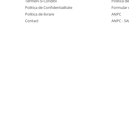
Termeni si Conditii
Politica d
Seturi de hranire
Politica de Confidentialitate
Formular 
Politica de livrare
ANPC
Joaca si sport exterior
Contact
ANPC - SA
Trambuline
Centre de joaca exterior
Patine de gheata
Patine gheata reglabile
Patine gheata fixe
Corturi si casute copii
Baschet
SANIUTE
Mese de Tenis
Articole de plaja
Jucarii pentru copii
Aparate fitness
Benzi de Alergare