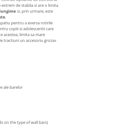
 extrem de stabila si are o limita
 lungime
si, prin urmare, este
ste
.
spatiu pentru a exersa rotirile
ntru copiii si adolescentii care
te acestea, limita sa mare
de tractiuni un accesoriu grozav
e ale barelor
 on the type of wall bars)