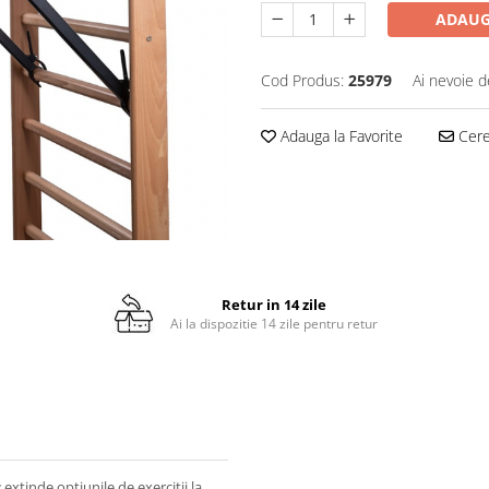
ADAUG
Cod Produs:
25979
Ai nevoie d
Adauga la Favorite
Cere 
Retur in 14 zile
Ai la dispozitie 14 zile pentru retur
r
extinde optiunile de exercitii la