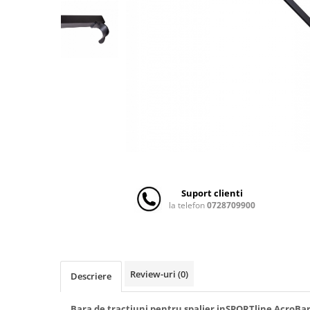
Scaune auto copii
Camera copilului
Patuturi copii
Patuturi lemn pana la 120 x 60 cm
Patuturi lemn 140 x 70 cm
Patuturi lemn 160 x 80 cm
Pat tineret
Patuturi pliabile si tarcuri de joaca
Saltele patut copii
Saltele mici
Suport clienti
Saltele de la 120 x 60 cm
la telefon
0728709900
Saltele de la 140 x 70 cm
Saltele 127 x 63 cm
Saltele de la 160 x 80 cm
Lenjerii patuturi
Review-uri
(0)
Descriere
Lenjerii patut 120 x 60 cm
Bara de tractiuni pentru spalier inSPORTline AcroBa