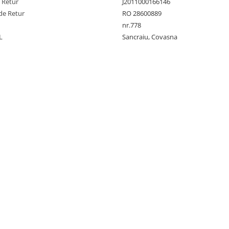
e Retur
J2011000166146
de Retur
RO 28600889
nr.778
L
Sancraiu, Covasna