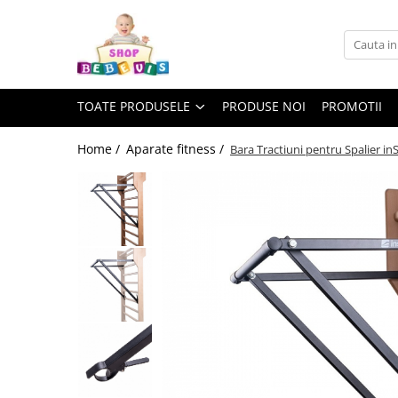
Toate Produsele
Carucioare copii
TOATE PRODUSELE
PRODUSE NOI
PROMOTII
Carucioare copii sport
Carucioare copii 2in1
Home /
Aparate fitness /
Bara Tractiuni pentru Spalier i
Carucioare copii 3in1
Carucioare gemeni
Accesorii carucioare copii
Genti mamici
Huse ploaie si antiinsecte
Saci si invelitoare
Adaptoare
Umbrele carucioare
Accesorii diverse carucioare
Landouri pentru bebelusi