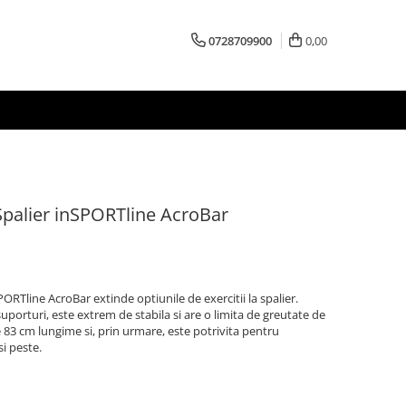
0728709900
0,00
Spalier inSPORTline AcroBar
PORTline AcroBar extinde optiunile de exercitii la spalier.
suporturi, este extrem de stabila si are o limita de greutate de
e 83 cm lungime si, prin urmare, este potrivita pentru
si peste.