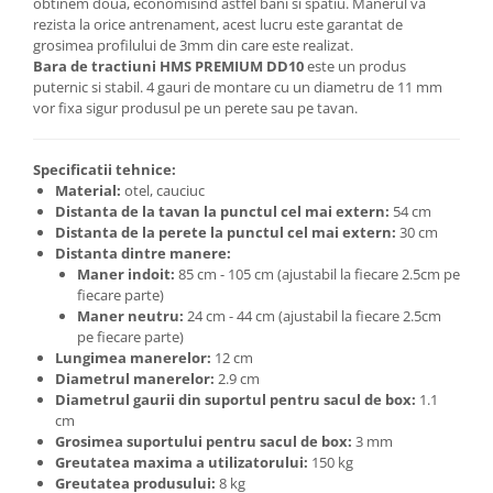
obtinem doua, economisind astfel bani si spatiu. Manerul va
rezista la orice antrenament, acest lucru este garantat de
grosimea profilului de 3mm din care este realizat.
Bara de tractiuni HMS PREMIUM DD10
este un produs
puternic si stabil. 4 gauri de montare cu un diametru de 11 mm
vor fixa sigur produsul pe un perete sau pe tavan.
Specificatii tehnice:
Material:
otel, cauciuc
Distanta de la tavan la punctul cel mai extern:
54 cm
Distanta de la perete la punctul cel mai extern:
30 cm
Distanta dintre manere:
Maner indoit:
85 cm - 105 cm (ajustabil la fiecare 2.5cm pe
fiecare parte)
Maner neutru:
24 cm - 44 cm (ajustabil la fiecare 2.5cm
pe fiecare parte)
Lungimea manerelor:
12 cm
Diametrul manerelor:
2.9 cm
Diametrul gaurii din suportul pentru sacul de box:
1.1
cm
Grosimea suportului pentru sacul de box:
3 mm
Greutatea maxima a utilizatorului:
150 kg
Greutatea produsului:
8 kg