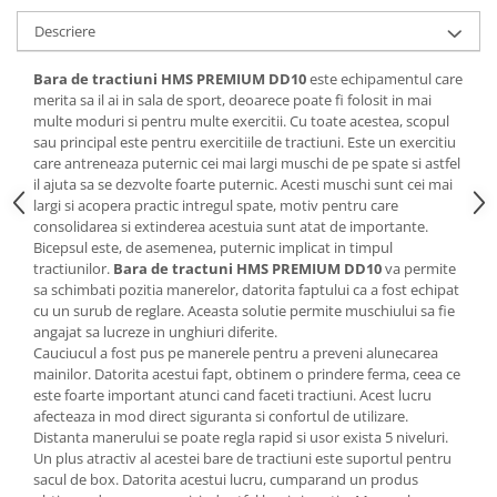
Descriere
Bara de tractiuni HMS PREMIUM DD10
este echipamentul care
merita sa il ai in sala de sport, deoarece poate fi folosit in mai
multe moduri si pentru multe exercitii. Cu toate acestea, scopul
sau principal este pentru exercitiile de tractiuni. Este un exercitiu
care antreneaza puternic cei mai largi muschi de pe spate si astfel
il ajuta sa se dezvolte foarte puternic. Acesti muschi sunt cei mai
largi si acopera practic intregul spate, motiv pentru care
consolidarea si extinderea acestuia sunt atat de importante.
Bicepsul este, de asemenea, puternic implicat in timpul
tractiunilor.
Bara de tractuni HMS PREMIUM DD10
va permite
sa schimbati pozitia manerelor, datorita faptului ca a fost echipat
cu un surub de reglare. Aceasta solutie permite muschiului sa fie
angajat sa lucreze in unghiuri diferite.
Cauciucul a fost pus pe manerele pentru a preveni alunecarea
mainilor. Datorita acestui fapt, obtinem o prindere ferma, ceea ce
este foarte important atunci cand faceti tractiuni. Acest lucru
afecteaza in mod direct siguranta si confortul de utilizare.
Distanta manerului se poate regla rapid si usor exista 5 niveluri.
Un plus atractiv al acestei bare de tractiuni este suportul pentru
sacul de box. Datorita acestui lucru, cumparand un produs