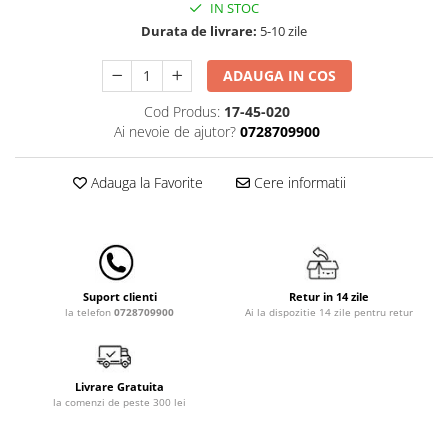
IN STOC
Lampi de veghe
Durata de livrare:
5-10 zile
Mobilier Birou
ADAUGA IN COS
Saltele de infasat
Cod Produs:
17-45-020
Ai nevoie de ajutor?
0728709900
Adauga la Favorite
Cere informatii
Retur in 14 zile
Suport clienti
Ai la dispozitie 14 zile pentru retur
la telefon
0728709900
Livrare Gratuita
la comenzi de peste 300 lei