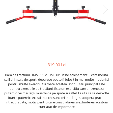
Lenjerii patut 120 x 60 cm
Termometre copii si bebe
Lenjerii patut 140 x 70 cm
Biciclete fara pedale
Alte Sporturi
Lenjerie patuturi tineret
Masinute fara pedale
Mingi fitness si medicinale
Baldachin patut
Karturi si masinute cu pedale
Scara antrenament
Paturici copii
Role copii si adulti
Perne copii si mamici
Masinute si motociclete electrice
Protectii saltea
Comode copii
Marsupii
Bariere de protectie pat
Premergatoare
Porti de siguranta
Skateboard
319,00 Lei
Dulap si cutii jucarii
Scaune de biciclete copii
Bara de tractiuni HMS PREMIUM DD10este echipamentul care merita
Sac de dormit copii
sa il ai in sala de sport, deoarece poate fi folosit in mai multe moduri si
pentru multe exercitii. Cu toate acestea, scopul sau principal este
Fotolii copii
pentru exercitiile de tractiuni. Este un exercitiu care antreneaza
puternic cei mai largi muschi de pe spate si astfel il ajuta sa se dezvolte
Leagane & balansoare & sezlonguri
foarte puternic. Acesti muschi sunt cei mai largi si acopera practic
Covorase de joaca
intregul spate, motiv pentru care consolidarea si extinderea acestuia
sunt atat de importante
Carusele patut