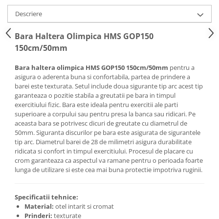
Mobilier Birou
Descriere
Saltele de infasat
Bara Haltera Olimpica HMS GOP150
Scaun masa copii
150cm/50mm
La plimbare
Biciclete
Bara haltera olimpica HMS GOP150 150cm/50mm
pentru a
asigura o aderenta buna si confortabila, partea de prindere a
Biciclete copii cu roti 10 inch (2-4
barei este texturata. Setul include doua sigurante tip arc acest tip
ani)
garanteaza o pozitie stabila a greutatii pe bara in timpul
Biciclete copii cu roti 12 inch (3-6
exercitiului fizic. Bara este ideala pentru exercitii ale parti
superioare a corpului sau pentru presa la banca sau ridicari. Pe
ani)
aceasta bara se potrivesc dicuri de greutate cu diametrul de
Biciclete copii cu roti 14 inch (3-7
50mm. Siguranta discurilor pe bara este asigurata de sigurantele
ani)
tip arc. Diametrul barei de 28 de milimetri asigura durabilitate
Biciclete copii cu roti 16 inch (4-9
ridicata si confort in timpul exercitiului. Procesul de placare cu
ani)
crom garanteaza ca aspectul va ramane pentru o perioada foarte
lunga de utilizare si este cea mai buna protectie impotriva ruginii.
Biciclete copii cu roti 20 inch
Biciclete cu roti 24 inch
Specificatii tehnice:
Biciclete cu roti 26 inch
Material:
otel intarit si cromat
Biciclete cu roti 27 inch
Prinderi:
texturate