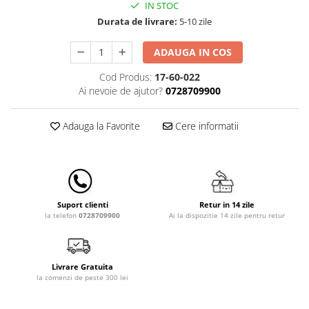
Lenjerii patut 140 x 70 cm
IN STOC
Lenjerie patuturi tineret
Durata de livrare:
5-10 zile
Baldachin patut
ADAUGA IN COS
Paturici copii
Perne copii si mamici
Cod Produs:
17-60-022
Ai nevoie de ajutor?
0728709900
Protectii saltea
Comode copii
Adauga la Favorite
Cere informatii
Bariere de protectie pat
Porti de siguranta
Dulap si cutii jucarii
Sac de dormit copii
Retur in 14 zile
Suport clienti
Ai la dispozitie 14 zile pentru retur
la telefon
0728709900
Fotolii copii
Leagane & balansoare & sezlonguri
Covorase de joaca
Livrare Gratuita
la comenzi de peste 300 lei
Carusele patut
Lampi de veghe