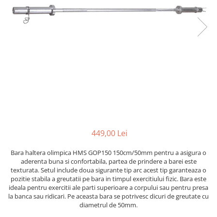
Scaune auto copii
Camera copilului
Patuturi copii
Patuturi lemn pana la 120 x 60 cm
Patuturi lemn 140 x 70 cm
Patuturi lemn 160 x 80 cm
Pat tineret
Patuturi pliabile si tarcuri de joaca
Saltele patut copii
Saltele mici
449,00 Lei
Saltele de la 120 x 60 cm
Bara haltera olimpica HMS GOP150 150cm/50mm pentru a asigura o
Saltele de la 140 x 70 cm
aderenta buna si confortabila, partea de prindere a barei este
Saltele 127 x 63 cm
texturata. Setul include doua sigurante tip arc acest tip garanteaza o
pozitie stabila a greutatii pe bara in timpul exercitiului fizic. Bara este
Saltele de la 160 x 80 cm
ideala pentru exercitii ale parti superioare a corpului sau pentru presa
Lenjerii patuturi
la banca sau ridicari. Pe aceasta bara se potrivesc dicuri de greutate cu
diametrul de 50mm.
Lenjerii patut 120 x 60 cm