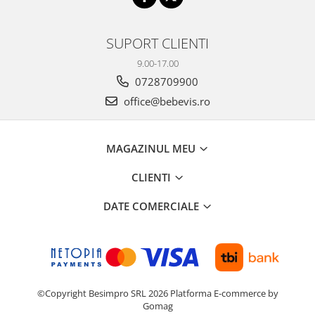
Biciclete Fitness
Steppere Fitness
SUPORT CLIENTI
Aparate Fitness Multifunctionale
9.00-17.00
Biciclete Eliptice
0728709900
Aparate Fitness de Vaslit
office@bebevis.ro
Banci forta multifunctionale
Aparate Vibromasaj si accesorii
MAGAZINUL MEU
masaj
Box
CLIENTI
Bare - Discuri - Greutati
DATE COMERCIALE
Saltele si Covoare sport Fitness
sau Yoga
Alte Sporturi
Mingi fitness si medicinale
©Copyright Besimpro SRL 2026
Platforma E-commerce by
Scara antrenament
Gomag