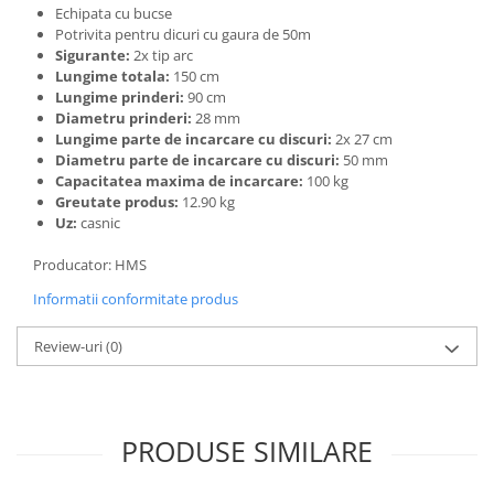
Triciclete copii si adulti
Echipata cu bucse
Potrivita pentru dicuri cu gaura de 50m
Trotinete copii si adulti
Sigurante:
2x tip arc
Lungime totala:
150 cm
Biciclete fara pedale
Lungime prinderi:
90 cm
Masinute fara pedale
Diametru prinderi:
28 mm
Lungime parte de incarcare cu discuri:
2x 27 cm
Karturi si masinute cu pedale
Diametru parte de incarcare cu discuri:
50 mm
Role copii si adulti
Capacitatea maxima de incarcare:
100 kg
Greutate produs:
12.90 kg
Masinute si motociclete electrice
Uz:
casnic
Marsupii
Producator: HMS
Premergatoare
Informatii conformitate produs
Skateboard
Review-uri
(0)
Scaune de biciclete copii
Baita, Igiena, Siguranta
Baie
PRODUSE SIMILARE
Lenjerie mamici
Olite