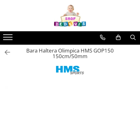
Toate Produsele
Carucioare copii
Carucioare copii sport
Bara Haltera Olimpica HMS GOP150
Carucioare copii 2in1
150cm/50mm
Carucioare copii 3in1
Carucioare gemeni
Accesorii carucioare copii
Genti mamici
Huse ploaie si antiinsecte
Saci si invelitoare
Adaptoare
Umbrele carucioare
Accesorii diverse carucioare
Landouri pentru bebelusi