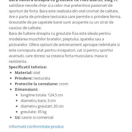
satisface nevoile chiar si a celor mai pretentiosi pasionati de
sporturi de forta. Bara este realizata din otel cromat de calitate.
Are o parte de prindere texturata care permite o prindere ferma.
Greutatile de pe capetele barei sunt acoperite cu un strat de
cauciuc de calitate.
Bara de haltere dreapta cu greutate fixa este ideala pentru
modelarea muschilor bratelor, pieptului, spatelui sau a
picioarelor. Ofera optiuni de antrenament aproape nelimitate si
este conceputa atat pentru incepatori, cat si pentru sportivi
avansati, care doresc sa creasca forta musculara, masa si
rezistenta.
Specificatii tehnice:
Material:
otel
Prindere:
texturata
Protectie la coroziune:
crom
Dimensiuni:
lungime totala:
124.5 cm
diametru bara:
3 cm
diametru greutati:
20 cm
greutate:
35 kg
Uz:
casnic si comercial
Informatii conformitate produs