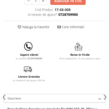
ADAUGA IN COS
Lampi de veghe
Cod Produs:
17-58-008
Mobilier Birou
Ai nevoie de ajutor?
0728709900
Saltele de infasat
Adauga la Favorite
Cere informatii
Retur in 14 zile
Suport clienti
Ai la dispozitie 14 zile pentru retur
la telefon
0728709900
Livrare Gratuita
la comenzi de peste 300 lei
Descriere
Bara haltera dreapta cu greutate fix HMS GSG-35, 35kg
va