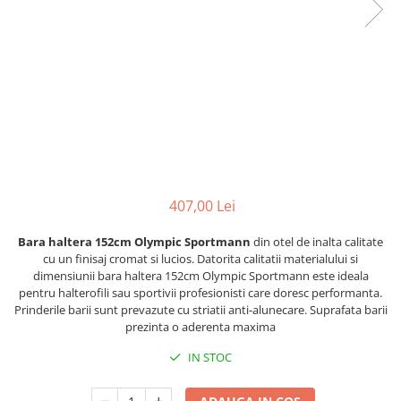
Lenjerii patut 120 x 60 cm
Termometre copii si bebe
Lenjerii patut 140 x 70 cm
Biciclete fara pedale
Alte Sporturi
Lenjerie patuturi tineret
Masinute fara pedale
Mingi fitness si medicinale
Baldachin patut
Karturi si masinute cu pedale
Scara antrenament
Paturici copii
Role copii si adulti
Perne copii si mamici
Masinute si motociclete electrice
Protectii saltea
Comode copii
Marsupii
Bariere de protectie pat
Premergatoare
407,00 Lei
Porti de siguranta
Skateboard
Bara haltera 152cm Olympic Sportmann
din otel de inalta calitate
Dulap si cutii jucarii
Scaune de biciclete copii
cu un finisaj cromat si lucios. Datorita calitatii materialului si
dimensiunii bara haltera 152cm Olympic Sportmann este ideala
Sac de dormit copii
pentru halterofili sau sportivii profesionisti care doresc performanta.
Fotolii copii
Prinderile barii sunt prevazute cu striatii anti-alunecare. Suprafata barii
prezinta o aderenta maxima
Leagane & balansoare & sezlonguri
IN STOC
Covorase de joaca
Carusele patut