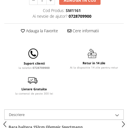
ADAUGA IN COS
Lampi de veghe
Cod Produs:
SM1161
Mobilier Birou
Ai nevoie de ajutor?
0728709900
Saltele de infasat
Adauga la Favorite
Cere informatii
Retur in 14 zile
Suport clienti
Ai la dispozitie 14 zile pentru retur
la telefon
0728709900
Livrare Gratuita
la comenzi de peste 300 lei
Descriere
Bara haltera 152cm Olympic Sportmann