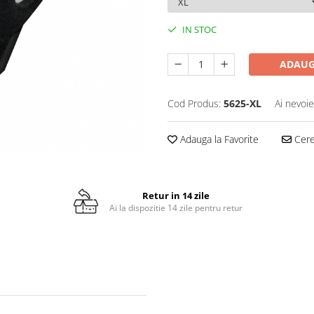
IN STOC
ADAUG
Cod Produs:
5625-XL
Ai nevoie
Adauga la Favorite
Cere 
Retur in 14 zile
Ai la dispozitie 14 zile pentru retur