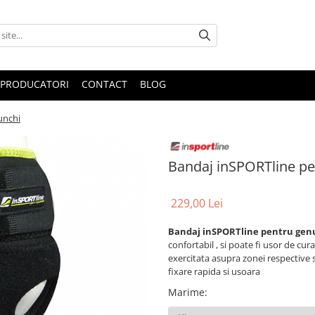
PRODUCATORI
CONTACT
BLOG
unchi
Bandaj inSPORTline pe
229,00 Lei
Bandaj inSPORTline pentru gen
confortabil , si poate fi usor de cur
exercitata asupra zonei respective si
fixare rapida si usoara
Marime
: