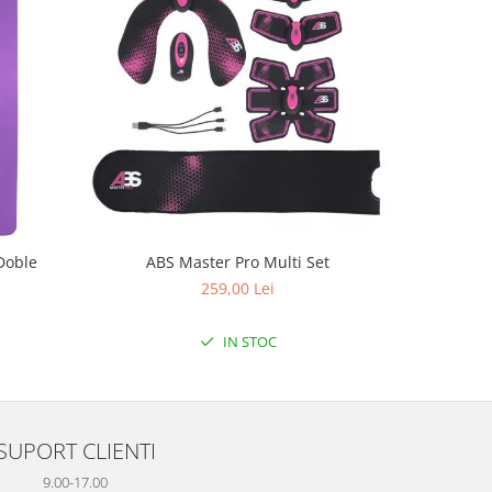
Doble
ABS Master Pro Multi Set
Aparat de
259,00 Lei
IN STOC
SUPORT CLIENTI
9.00-17.00