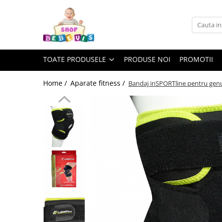
Toate Produsele
Carucioare copii
TOATE PRODUSELE
PRODUSE NOI
PROMOTII
Carucioare copii sport
Carucioare copii 2in1
Home /
Aparate fitness /
Bandaj inSPORTline pentru gen
Carucioare copii 3in1
Carucioare gemeni
Accesorii carucioare copii
Genti mamici
Huse ploaie si antiinsecte
Saci si invelitoare
Adaptoare
Umbrele carucioare
Accesorii diverse carucioare
Landouri pentru bebelusi