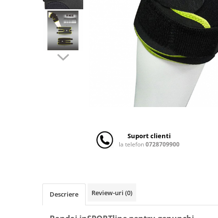
Scaune auto copii
Camera copilului
Patuturi copii
Patuturi lemn pana la 120 x 60 cm
Patuturi lemn 140 x 70 cm
Patuturi lemn 160 x 80 cm
Pat tineret
Patuturi pliabile si tarcuri de joaca
Saltele patut copii
Saltele mici
Suport clienti
Saltele de la 120 x 60 cm
la telefon
0728709900
Saltele de la 140 x 70 cm
Saltele 127 x 63 cm
Saltele de la 160 x 80 cm
Lenjerii patuturi
Review-uri
(0)
Descriere
Lenjerii patut 120 x 60 cm