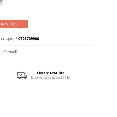
A IN COS
 de ajutor?
0728709900
informatii
Livrare Gratuita
la comenzi de peste 300 lei