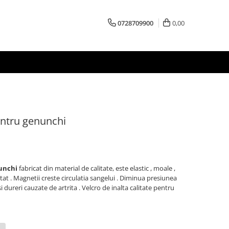
0728709900
0,00
ntru genunchi
unchi
fabricat din material de calitate, este elastic , moale ,
atat . Magnetii creste circulatia sangelui . Diminua presiunea
 dureri cauzate de artrita . Velcro de inalta calitate pentru