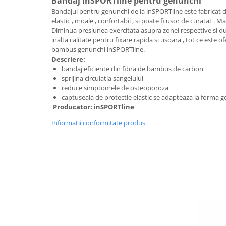
Bandaj inSPORTline pentru genunchi
Lenjerii patut 140 x 70 cm
Bandajul pentru genunchi de la inSPORTline este fabricat di
Lenjerie patuturi tineret
elastic , moale , confortabil , si poate fi usor de curatat . Ma
Baldachin patut
Diminua presiunea exercitata asupra zonei respective si dur
inalta calitate pentru fixare rapida si usoara , tot ce este 
Paturici copii
bambus genunchi inSPORTline.
Perne copii si mamici
Descriere:
Protectii saltea
bandaj eficiente din fibra de bambus de carbon
sprijina circulatia sangelului
Comode copii
reduce simptomele de osteoporoza
Bariere de protectie pat
captuseala de protectie elastic se adapteaza la forma ge
Producator: inSPORTline
Porti de siguranta
Informatii conformitate produs
Dulap si cutii jucarii
Sac de dormit copii
Fotolii copii
Leagane & balansoare & sezlonguri
Covorase de joaca
Carusele patut
Lampi de veghe