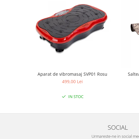
Mobilier Birou
Saltele de infasat
Scaun masa copii
La plimbare
Biciclete
Biciclete copii cu roti 10 inch (2-4
ani)
Biciclete copii cu roti 12 inch (3-6
ani)
Aparat de vibromasaj SVP01 Rosu
Salte
Biciclete copii cu roti 14 inch (3-7
499,00 Lei
ani)
Biciclete copii cu roti 16 inch (4-9
IN STOC
ani)
Biciclete copii cu roti 20 inch
Biciclete cu roti 24 inch
Biciclete cu roti 26 inch
SOCIAL
Biciclete cu roti 27 inch
Urmareste-ne in social me