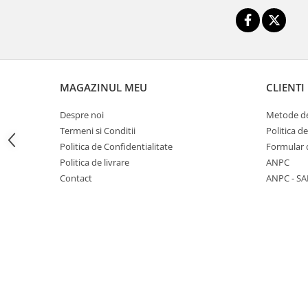
Triciclete copii si adulti
Trotinete copii si adulti
Biciclete fara pedale
Masinute fara pedale
MAGAZINUL MEU
CLIENTI
Karturi si masinute cu pedale
Role copii si adulti
Despre noi
Metode de
Termeni si Conditii
Politica d
Masinute si motociclete electrice
Politica de Confidentialitate
Formular 
Marsupii
Politica de livrare
ANPC
Premergatoare
Contact
ANPC - SA
Skateboard
Scaune de biciclete copii
Baita, Igiena, Siguranta
Baie
Lenjerie mamici
Olite