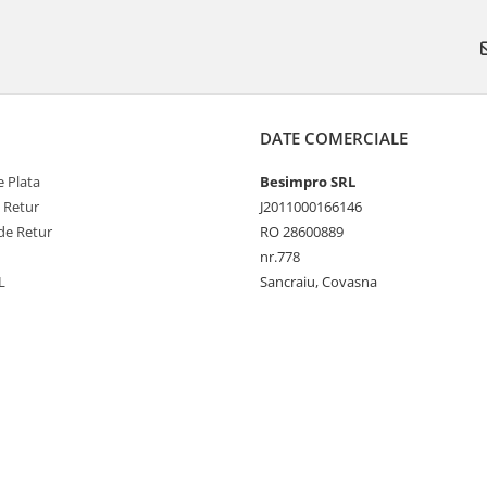
DATE COMERCIALE
 Plata
Besimpro SRL
e Retur
J2011000166146
de Retur
RO 28600889
nr.778
L
Sancraiu, Covasna