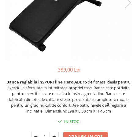
Scaune auto copii
Camera copilului
Patuturi copii
Patuturi lemn pana la 120 x 60 cm
Patuturi lemn 140 x 70 cm
Patuturi lemn 160 x 80 cm
Pat tineret
Patuturi pliabile si tarcuri de joaca
389,00 Lei
Saltele patut copii
Saltele mici
Banca reglabila inSPORTline Hero ABB15
de fitness ideala pentru
exercitiile efectuate in intimitatea propriei case. Banca este potrivita
Saltele de la 120 x 60 cm
pentru exercitiile care necesita folosirea greutatilor. Banca este
Saltele de la 140 x 70 cm
fabricata din otel de calitate si este prevazuta cu umplutura moale
pentru un grad ridicat de confort. Are patru nivele de
Â
reglare a
Saltele 127 x 63 cm
inclinatiei.
Dimensiuni: L98 X L 30 cm X H 45 cm
Saltele de la 160 x 80 cm
Lenjerii patuturi
IN STOC
Lenjerii patut 120 x 60 cm
ADAUGA IN COS