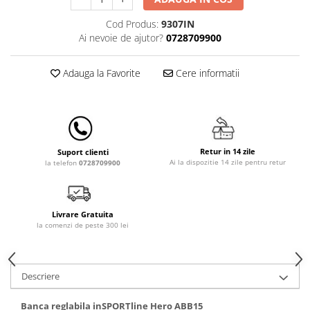
Lenjerii patut 140 x 70 cm
Lenjerie patuturi tineret
Cod Produs:
9307IN
Ai nevoie de ajutor?
0728709900
Baldachin patut
Paturici copii
Adauga la Favorite
Cere informatii
Perne copii si mamici
Protectii saltea
Comode copii
Bariere de protectie pat
Retur in 14 zile
Suport clienti
Porti de siguranta
Ai la dispozitie 14 zile pentru retur
la telefon
0728709900
Dulap si cutii jucarii
Sac de dormit copii
Livrare Gratuita
Fotolii copii
la comenzi de peste 300 lei
Leagane & balansoare & sezlonguri
Covorase de joaca
Descriere
Carusele patut
Lampi de veghe
Banca reglabila inSPORTline Hero ABB15