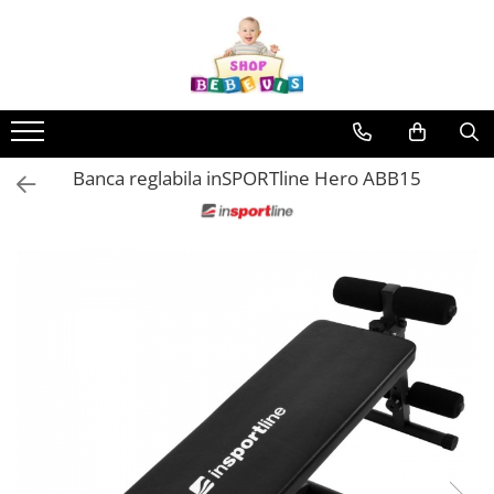
Toate Produsele
Carucioare copii
Carucioare copii sport
Banca reglabila inSPORTline Hero ABB15
Carucioare copii 2in1
Carucioare copii 3in1
Carucioare gemeni
Accesorii carucioare copii
Genti mamici
Huse ploaie si antiinsecte
Saci si invelitoare
Adaptoare
Umbrele carucioare
Accesorii diverse carucioare
Landouri pentru bebelusi