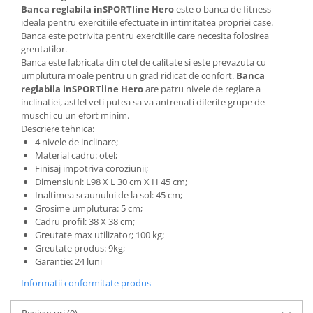
Banca reglabila inSPORTline Hero
este o banca de fitness
Mobilier Birou
ideala pentru exercitiile efectuate in intimitatea propriei case.
Banca este potrivita pentru exercitiile care necesita folosirea
Saltele de infasat
greutatilor.
Scaun masa copii
Banca este fabricata din otel de calitate si este prevazuta cu
umplutura moale pentru un grad ridicat de confort.
Banca
La plimbare
reglabila inSPORTline Hero
are patru nivele de
reglare a
Biciclete
inclinatiei, astfel veti putea sa va antrenati diferite grupe de
muschi cu un efort minim.
Biciclete copii cu roti 10 inch (2-4
Descriere tehnica:
ani)
4 nivele de inclinare;
Biciclete copii cu roti 12 inch (3-6
Material cadru: otel;
ani)
Finisaj impotriva coroziunii;
Dimensiuni: L98 X L 30 cm X H 45 cm;
Biciclete copii cu roti 14 inch (3-7
Inaltimea scaunului de la sol: 45 cm;
ani)
Grosime umplutura: 5 cm;
Biciclete copii cu roti 16 inch (4-9
Cadru profil: 38 X 38 cm;
ani)
Greutate max utilizator; 100 kg;
Biciclete copii cu roti 20 inch
Greutate produs: 9kg;
Garantie: 24 luni
Biciclete cu roti 24 inch
Biciclete cu roti 26 inch
Informatii conformitate produs
Biciclete cu roti 27 inch
Review-uri
(0)