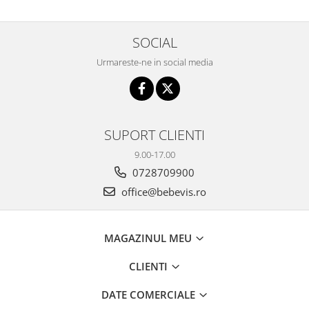
Seturi de hranire
Joaca si sport exterior
SOCIAL
Trambuline
Urmareste-ne in social media
Centre de joaca exterior
Patine de gheata
Patine gheata reglabile
SUPORT CLIENTI
Patine gheata fixe
Corturi si casute copii
9.00-17.00
0728709900
Baschet
office@bebevis.ro
SANIUTE
Mese de Tenis
MAGAZINUL MEU
Articole de plaja
Jucarii pentru copii
CLIENTI
Aparate fitness
DATE COMERCIALE
Benzi de Alergare