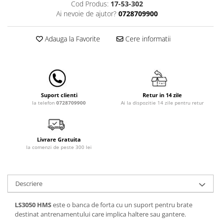
Cod Produs:
17-53-302
Lampi de veghe
Ai nevoie de ajutor?
0728709900
Mobilier Birou
Saltele de infasat
Adauga la Favorite
Cere informatii
Retur in 14 zile
Suport clienti
Ai la dispozitie 14 zile pentru retur
la telefon
0728709900
Livrare Gratuita
la comenzi de peste 300 lei
Descriere
LS3050 HMS
este o banca de forta cu un suport pentru brate
destinat antrenamentului care implica haltere sau gantere.