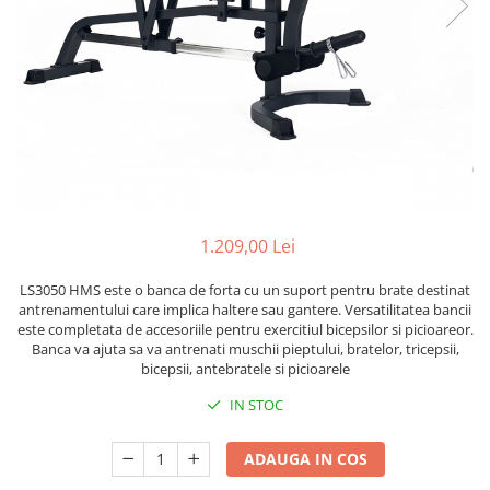
Lenjerii patut 120 x 60 cm
Termometre copii si bebe
Lenjerii patut 140 x 70 cm
Biciclete fara pedale
Alte Sporturi
Lenjerie patuturi tineret
Masinute fara pedale
Mingi fitness si medicinale
Baldachin patut
Karturi si masinute cu pedale
Scara antrenament
Paturici copii
Role copii si adulti
Perne copii si mamici
Masinute si motociclete electrice
Protectii saltea
Comode copii
Marsupii
Bariere de protectie pat
Premergatoare
1.209,00 Lei
Porti de siguranta
Skateboard
LS3050 HMS este o banca de forta cu un suport pentru brate destinat
Dulap si cutii jucarii
Scaune de biciclete copii
antrenamentului care implica haltere sau gantere. Versatilitatea bancii
este completata de accesoriile pentru exercitiul bicepsilor si picioareor.
Sac de dormit copii
Banca va ajuta sa va antrenati muschii pieptului, bratelor, tricepsii,
bicepsii, antebratele si picioarele
Fotolii copii
Leagane & balansoare & sezlonguri
IN STOC
Covorase de joaca
ADAUGA IN COS
Carusele patut