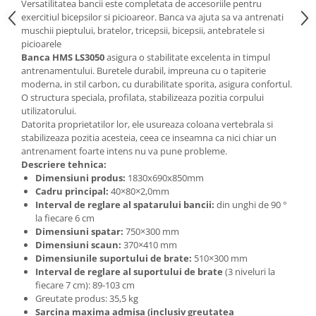
Versatilitatea bancii este completata de accesoriile pentru
exercitiul bicepsilor si picioareor. Banca va ajuta sa va antrenati
muschii pieptului, bratelor, tricepsii, bicepsii, antebratele si
picioarele
Banca HMS LS3050
asigura o stabilitate excelenta in timpul
antrenamentului. Buretele durabil, impreuna cu o tapiterie
moderna, in stil carbon, cu durabilitate sporita, asigura confortul.
O structura speciala, profilata, stabilizeaza pozitia corpului
utilizatorului.
Datorita proprietatilor lor, ele usureaza coloana vertebrala si
stabilizeaza pozitia acesteia, ceea ce inseamna ca nici chiar un
antrenament foarte intens nu va pune probleme.
Descriere tehnica:
Dimensiuni produs:
1830x690x850mm
Cadru principal:
40×80×2,0mm
Interval de reglare al spatarului bancii:
din unghi de 90 °
la fiecare 6 cm
Dimensiuni spatar:
750×300 mm
Dimensiuni scaun:
370×410 mm
Dimensiunile suportului de brate:
510×300 mm
Interval de reglare al suportului de brate
(3 niveluri la
fiecare 7 cm): 89-103 cm
Greutate produs: 35,5 kg
Sarcina maxima admisa (inclusiv greutatea