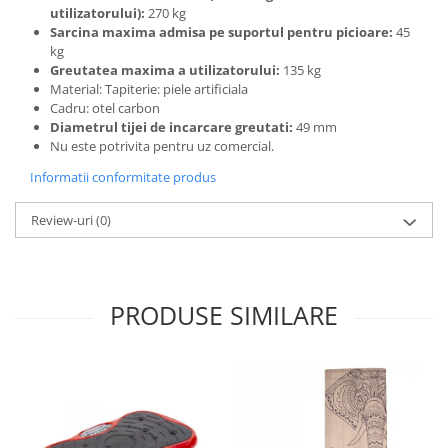
utilizatorului):
270 kg
Sarcina maxima admisa pe suportul pentru picioare:
45
kg
Greutatea maxima a utilizatorului:
135 kg
Material: Tapiterie: piele artificiala
Cadru: otel carbon
Diametrul tijei de incarcare greutati:
49 mm
Nu este potrivita pentru uz comercial.
Informatii conformitate produs
Review-uri
(0)
PRODUSE SIMILARE