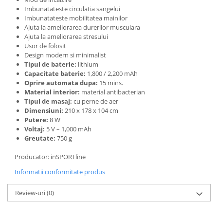
Imbunatateste circulatia sangelui
Imbunatateste mobilitatea mainilor
Ajuta la ameliorarea durerilor musculara
Ajuta la ameliorarea stresului
Usor de folosit
Design modern si minimalist
Tipul de baterie:
lithium
Capacitate baterie:
1,800 / 2,200 mAh
Oprire automata dupa:
15 mins.
Material interior:
material antibacterian
Tipul de masaj:
cu perne de aer
Dimensiuni:
210 x 178 x 104 cm
Putere:
8 W
Voltaj:
5 V – 1,000 mAh
Greutate:
750 g
Producator: inSPORTline
Informatii conformitate produs
Review-uri
(0)