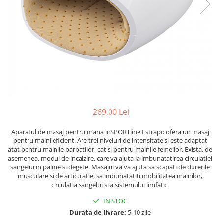
Lenjerii patut 120 x 60 cm
Termometre copii si bebe
Lenjerii patut 140 x 70 cm
Biciclete fara pedale
Alte Sporturi
Lenjerie patuturi tineret
Masinute fara pedale
Mingi fitness si medicinale
Baldachin patut
Karturi si masinute cu pedale
Scara antrenament
Paturici copii
Role copii si adulti
Perne copii si mamici
Masinute si motociclete electrice
Protectii saltea
Comode copii
Marsupii
Bariere de protectie pat
Premergatoare
269,00 Lei
Porti de siguranta
Skateboard
Aparatul de masaj pentru mana inSPORTline Estrapo ofera un masaj
Dulap si cutii jucarii
Scaune de biciclete copii
pentru maini eficient. Are trei niveluri de intensitate si este adaptat
atat pentru mainile barbatilor, cat si pentru mainile femeilor. Exista, de
Sac de dormit copii
asemenea, modul de incalzire, care va ajuta la imbunatatirea circulatiei
Fotolii copii
sangelui in palme si degete. Masajul va va ajuta sa scapati de durerile
musculare si de articulatie, sa imbunatatiti mobilitatea mainilor,
Leagane & balansoare & sezlonguri
circulatia sangelui si a sistemului limfatic.
Covorase de joaca
IN STOC
Durata de livrare:
5-10 zile
Carusele patut