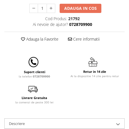
Lampi de veghe
ADAUGA IN COS
Mobilier Birou
Cod Produs:
21792
Saltele de infasat
Ai nevoie de ajutor?
0728709900
Adauga la Favorite
Cere informatii
Retur in 14 zile
Suport clienti
Ai la dispozitie 14 zile pentru retur
la telefon
0728709900
Livrare Gratuita
la comenzi de peste 300 lei
Descriere