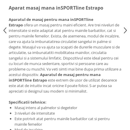
Aparat masaj mana inSPORTline Estrapo
Aparatul de masaj pentru mana inSPORTline
Estrapo
ofera un masaj pentru maini eficient.
Are trei niveluri de
intensitate si este adaptat atat pentru mainile barbatilor, cat si
pentru mainile femeilor.
Exista, de asemenea, modul de incalzire,
care va ajuta la imbunatatirea circulatiei sangelui in palme si
degete.
Masajul va va ajuta sa scapati de durerile musculare si de
articulatie, sa imbunatatiti mobilitatea mainilor, circulatia
sangelui si a sistemului limfatic.
Dispozitivul este ideal pentru cei
cu locuri de munca sedentare, sportivi si persoane care au
probleme cu muschii.
Va veti simti mai bine dupa prima utilizare a
acestui dispozitiv.
Aparatul de masaj pentru mana
inSPORTline Estrapo
este extrem de usor de utilizat deoarece
este atat de intuitiv incat oricine il poate folosi.
S-ar putea sa
apreciati si designul sau modern si minimalist.
Specificatii tehnice:
Masaj intens al palmelor si degetelor
3 niveluri de intensitate
Este potrivit atat pentru mainile barbatilor cat si pentru
mainile femeilor
Mod de incalzire