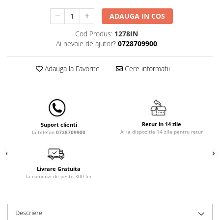
Lampi de veghe
ADAUGA IN COS
Mobilier Birou
Cod Produs:
1278IN
Saltele de infasat
Ai nevoie de ajutor?
0728709900
Adauga la Favorite
Cere informatii
Retur in 14 zile
Suport clienti
Ai la dispozitie 14 zile pentru retur
la telefon
0728709900
Livrare Gratuita
la comenzi de peste 300 lei
Descriere