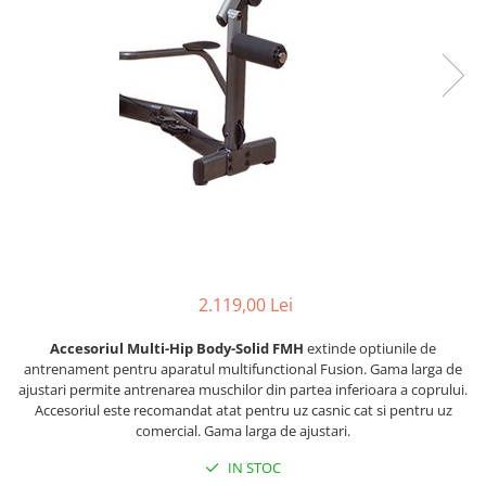
Lenjerii patut 120 x 60 cm
Termometre copii si bebe
Lenjerii patut 140 x 70 cm
Biciclete fara pedale
Alte Sporturi
Lenjerie patuturi tineret
Masinute fara pedale
Mingi fitness si medicinale
Baldachin patut
Karturi si masinute cu pedale
Scara antrenament
Paturici copii
Role copii si adulti
Perne copii si mamici
Masinute si motociclete electrice
Protectii saltea
Comode copii
Marsupii
Bariere de protectie pat
Premergatoare
Porti de siguranta
Skateboard
Dulap si cutii jucarii
Scaune de biciclete copii
2.119,00 Lei
Sac de dormit copii
Accesoriul Multi-Hip Body-Solid FMH
extinde optiunile de
Fotolii copii
antrenament pentru aparatul multifunctional Fusion. Gama larga de
ajustari permite antrenarea muschilor din partea inferioara a coprului.
Leagane & balansoare & sezlonguri
Accesoriul este recomandat atat pentru uz casnic cat si pentru uz
comercial. Gama larga de ajustari.
Covorase de joaca
IN STOC
Carusele patut