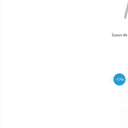
Saltele de infasat
Biciclete
Biciclete copii cu roti 10 inch (2-4
ani)
Scaun de 
Biciclete copii cu roti 12 inch (3-6
ani)
Biciclete copii cu roti 14 inch (3-7
ani)
Biciclete copii cu roti 16 inch (4-9
ani)
Biciclete copii cu roti 20 inch
-17%
Biciclete cu roti 24 inch
Biciclete cu roti 26 inch
Biciclete cu roti 27 inch
Triciclete copii si adulti
Trotinete copii si adulti
Biciclete fara pedale