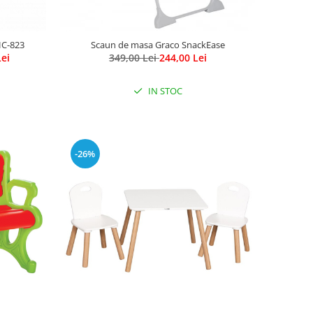
HC-823
Scaun de masa Graco SnackEase
Lei
349,00 Lei
244,00 Lei
IN STOC
-26%