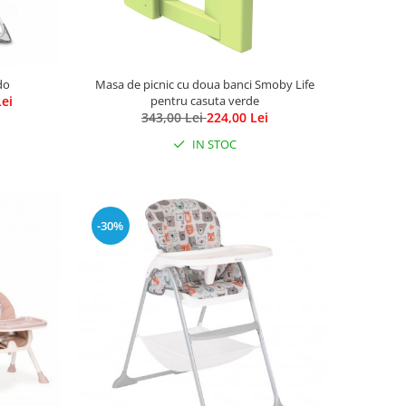
do
Masa de picnic cu doua banci Smoby Life
Lei
pentru casuta verde
343,00 Lei
224,00 Lei
IN STOC
-30%