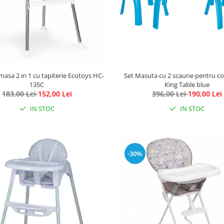
asa 2 in 1 cu tapiterie Ecotoys HC-
Set Masuta cu 2 scaune pentru cop
135C
King Table blue
183,00 Lei
152,00 Lei
396,00 Lei
190,00 Lei
IN STOC
IN STOC
-30%