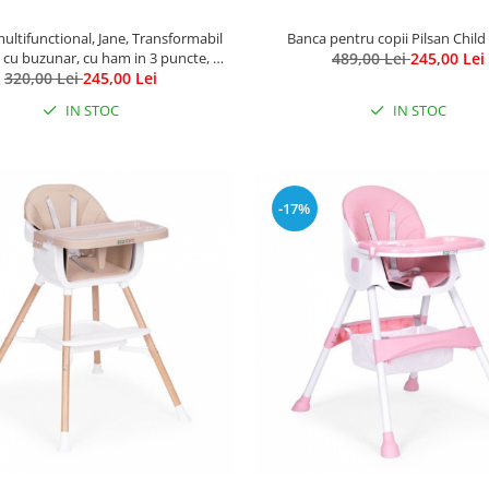
ultifunctional, Jane, Transformabil
Banca pentru copii Pilsan Chil
, cu buzunar, cu ham in 3 puncte, 6-
489,00 Lei
245,00 Lei
320,00 Lei
36 luni, Seal
245,00 Lei
IN STOC
IN STOC
-17%