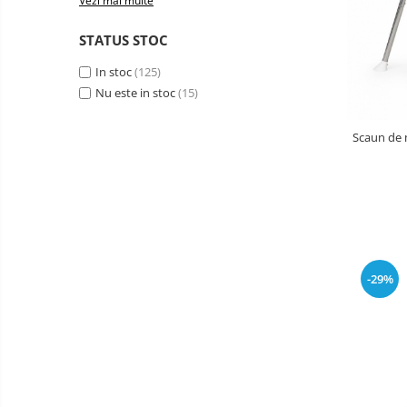
Vezi mai multe
Baldachin patut
STATUS STOC
Paturici copii
In stoc
(125)
Perne copii si mamici
Nu este in stoc
(15)
Protectii saltea
Comode copii
Scaun de m
Bariere de protectie pat
Porti de siguranta
Dulap si cutii jucarii
Sac de dormit copii
Fotolii copii
-29%
Leagane & balansoare & sezlonguri
Covorase de joaca
Carusele patut
Lampi de veghe
Mobilier Birou