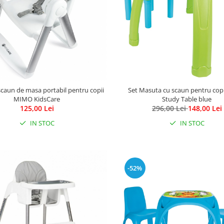
scaun de masa portabil pentru copii
Set Masuta cu scaun pentru copi
MIMO KidsCare
Study Table blue
125,00 Lei
296,00 Lei
148,00 Lei
IN STOC
IN STOC
-52%