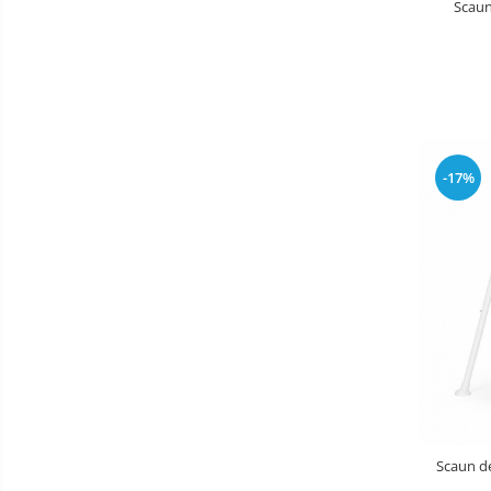
Scaun
Aparate diverse
Aspirator nazal
Pompe san
Robot de bucatarie
Tensiometre
-17%
Termometre camera si baie
Termometre copii si bebe
Scaun de