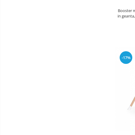
Aparate Vibromasaj si accesorii
Booster m
masaj
in geanta
Box
Bare - Discuri - Greutati
Saltele si Covoare sport Fitness
sau Yoga
Alte Sporturi
-17%
Mingi fitness si medicinale
Scara antrenament
Incalzitoare si sterilizatoare
biberoane bebe
Umidificatoare electrice aer
Cantare bebelusi si adulti
Interfoane bebelusi
Aparate aerosoli