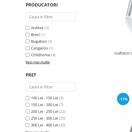
copii
Landouri pentru bebelusi
PRODUCATORI
Patuturi copii
Patuturi lemn pana la 120 x 60 cm
Patuturi lemn 140 x 70 cm
Arditex
(5)
Patuturi lemn 160 x 80 cm
Brevi
(1)
Bugaboo
(3)
Pat tineret
Cangaroo
(1)
Patuturi pliabile si tarcuri de joaca
Inaltator 
Childhome
(4)
Saltele patut copii
Vezi mai multe
Saltele mici
PRET
Saltele de la 120 x 60 cm
Saltele de la 140 x 70 cm
Saltele 127 x 63 cm
100 Lei - 150 Lei
(3)
Saltele de la 160 x 80 cm
-17%
150 Lei - 200 Lei
(7)
Lenjerii patuturi
200 Lei - 250 Lei
(22)
Lenjerii patut 120 x 60 cm
250 Lei - 300 Lei
(25)
Lenjerii patut 140 x 70 cm
300 Lei - 400 Lei
(30)
Lenjerie patuturi tineret