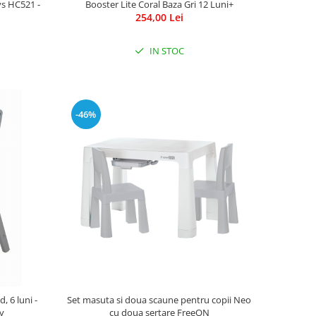
ys HC521 -
Booster Lite Coral Baza Gri 12 Luni+
254,00 Lei
IN STOC
-46%
 6 luni -
Set masuta si doua scaune pentru copii Neo
ay
cu doua sertare FreeON