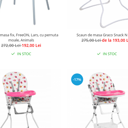
masa fix, FreeON, Lars, cu pernuta
Scaun de masa Graco Snack N
moale, Animals
275,00 Lei
de la 193,00 
272,00 Lei
192,00 Lei
IN STOC
IN STOC
-17%