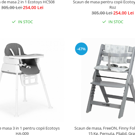
 de masa 2 in 1 Ecotoys HC508
Scaun de masa pentru copii Ecoto
305,00 Lei
254,00 Lei
Roz
305,00 Lei
254,00 Lei
IN STOC
IN STOC
-47%
 masa 3 in 1 pentru copii Ecotoys
Scaun de masa, FreeON, Finny Fold,
HA-009
15 Kg, Pernuta, Pliabil, Gr