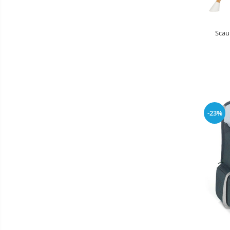
Patine de gheata
Patine gheata reglabile
Scau
Patine gheata fixe
Corturi si casute copii
Baschet
SANIUTE
Mese de Tenis
-23%
Articole de plaja
Benzi de Alergare
Biciclete Fitness
Steppere Fitness
Aparate Fitness Multifunctionale
Biciclete Eliptice
Aparate Fitness de Vaslit
Banci forta multifunctionale