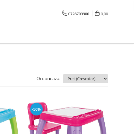
0728709900
0,00
Ordoneaza:
-50%