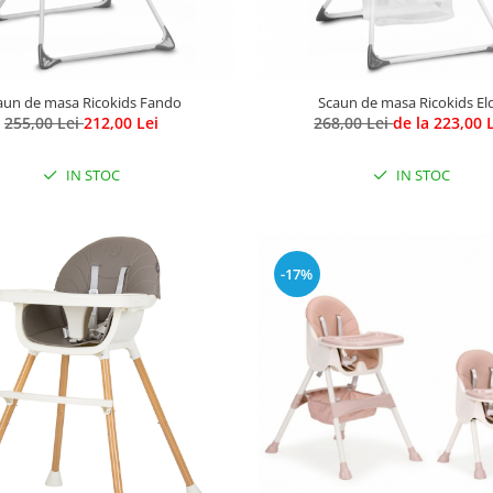
aun de masa Ricokids Fando
Scaun de masa Ricokids El
255,00 Lei
212,00 Lei
268,00 Lei
de la 223,00 
IN STOC
IN STOC
-17%