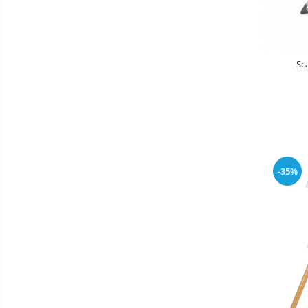
Masinute fara pedale
Karturi si masinute cu pedale
Role copii si adulti
Sc
Masinute si motociclete electrice
Marsupii
Premergatoare
Skateboard
Scaune de biciclete copii
-35%
Baie
Aparate
fitness
Lenjerie mamici
Interfoane,
Olite
Sterilizatoare,
Electronice
Seturi de hranire
diverse
Trambuline
Centre de joaca exterior